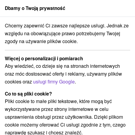
Dbamy o Twoją prywatność
członek grupy
Sorger
Chcemy zapewnić Ci zawsze najlepsze usługi. Jednak ze
Penzióny
Východné Slovensko
Prešovský kraj
Starý Smokovec
względu na obowiązujące prawo potrzebujemy Twojej
zgody na używanie plików cookie.
Penzióny Starý Smokovec
Więcej o personalizacji i pomiarach
Kategorie
Aby wiedzieć, co dzieje się na stronach internetowych
oraz móc dostosować oferty i reklamy, używamy plików
Wszystkie kategorie
Hotele na Slovacji
(3)
cookies oraz
usługi firmy Google
.
Apartmány
Chaty na prenájom
Penzióny
(13)
(2)
(3)
Co to są pliki cookie?
Pliki cookie to małe pliki tekstowe, które mogą być
Wybierz lokalizację lub datę
wykorzystywane przez strony internetowe w celu
usprawnienia obsługi przez użytkownika. Dzięki plikom
NAJTAŃSZE
NAJDROŻSZE
NA PO
WSZYSTKO
cookie możemy oferować Ci usługi zgodnie z tym, czego
naprawdę szukasz i chcesz znaleźć.