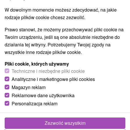
W dowolnym momencie możesz zdecydować, na jakie
rodzaje plików cookie chcesz zezwolić.
Prawo stanowi, że możemy przechowywać pliki cookie na
Twoim urządzeniu, jeśli są one absolutnie niezbędne do
działania tej witryny. Potrzebujemy Twojej zgody na
wszystkie inne rodzaje plików cookie.
Pliki cookie, których używamy
Techniczne i niezbędne pliki cookie
Analityczne i marketingowe pliki cookies
Magazyn reklam
Reklamowe dane użytkownika
Personalizacja reklam
Vila Lieska Starý Smokovec
Starý Smokovec
Zezwolić wszystkim
Výnimočné ubytovanie priamo v Tatrách v lokalite Starý