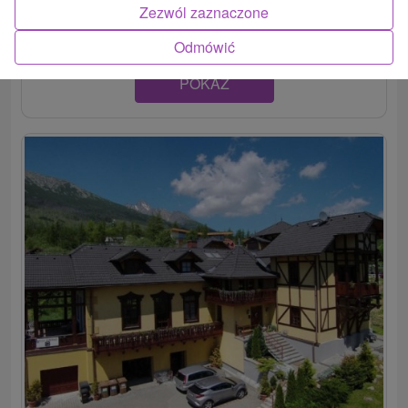
Smokovec, len 10 minút od centra....
Zezwól zaznaczone
Odmówić
POKAZ