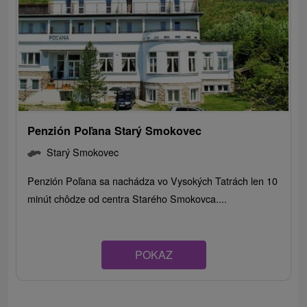
Penzión Poľana Starý Smokovec
Starý Smokovec
Penzión Poľana sa nachádza vo Vysokých Tatrách len 10
minút chôdze od centra Starého Smokovca....
POKAZ