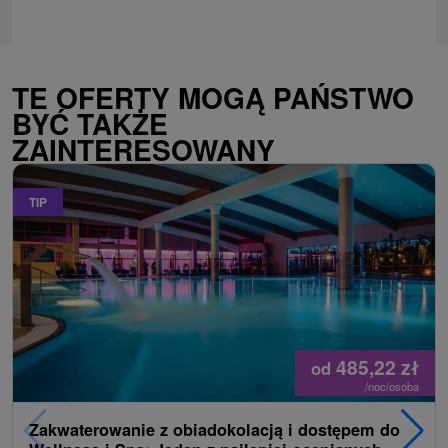
TE OFERTY MOGĄ PAŃSTWO
BYĆ TAKŻE
ZAINTERESOWANY
TIP
485,22
zł
od
/noc/osoba
Zakwaterowanie z obiadokolacją i dostępem do