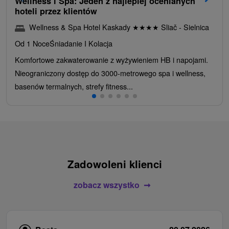
Wellness i Spa: Jeden z najlepiej ocenianych
hoteli przez klientów
Wellness & Spa Hotel Kaskady
★
★
★
★
Sliač - Sielnica
Od 1 Noce
Śniadanie I Kolacja
Komfortowe zakwaterowanie z wyżywieniem HB i napojami.
Nieograniczony dostęp do 3000-metrowego spa i wellness,
basenów termalnych, strefy fitness...
Zadowoleni klienci
zobacz wszystko