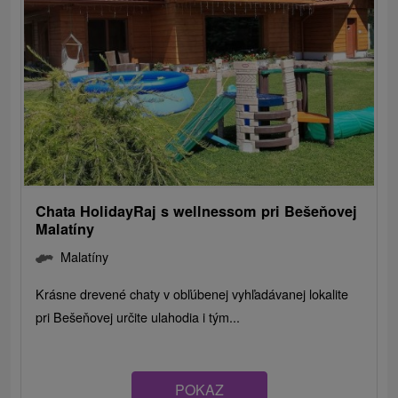
Chata HolidayRaj s wellnessom pri Bešeňovej
Malatíny
Malatíny
Krásne drevené chaty v obľúbenej vyhľadávanej lokalite
pri Bešeňovej určite ulahodia i tým...
POKAZ