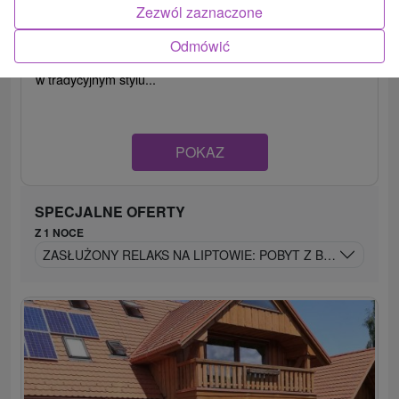
9,3
(56 recenzji)
Zezwól zaznaczone
Hotel Relax Sojka ***, położony w cichej i przyjemnej
Odmówić
okolicy Liptowa, składa się z kilku oddzielnych budynków
w tradycyjnym stylu...
POKAZ
SPECJALNE OFERTY
Z 1 NOCE
ZASŁUŻONY RELAKS NA LIPTOWIE: POBYT Z BASENEM I Z