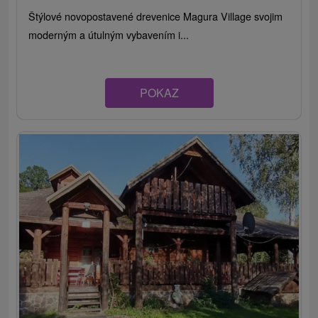
Štýlové novopostavené drevenice Magura Village svojim
moderným a útulným vybavením i...
POKAZ