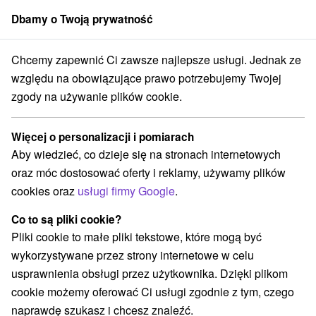
Dbamy o Twoją prywatność
członek grupy
Sorger
Chcemy zapewnić Ci zawsze najlepsze usługi. Jednak ze
terowanie na Słowacji
Stredné Slovensko
Žilinský kraj
Malatíny
względu na obowiązujące prawo potrzebujemy Twojej
zgody na używanie plików cookie.
Zakwaterowanie na Słowacji
Malatíny
Więcej o personalizacji i pomiarach
Aby wiedzieć, co dzieje się na stronach internetowych
Kategorie
oraz móc dostosować oferty i reklamy, używamy plików
cookies oraz
usługi firmy Google
.
Wszystkie kategorie
Hotele na Slovacji
(1)
Apartmány
Chaty na prenájom
Drevenice
(1)
(2)
(2)
Co to są pliki cookie?
Pliki cookie to małe pliki tekstowe, które mogą być
wykorzystywane przez strony internetowe w celu
Wybierz lokalizację lub datę
usprawnienia obsługi przez użytkownika. Dzięki plikom
cookie możemy oferować Ci usługi zgodnie z tym, czego
TOP - BESTSELLERY
NAJTAŃSZE
WSZYSTKO
naprawdę szukasz i chcesz znaleźć.