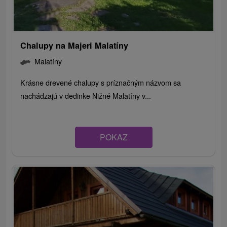
Chalupy na Majeri Malatíny
Malatíny
Krásne drevené chalupy s príznačným názvom sa
nachádzajú v dedinke Nižné Malatíny v...
POKAZ