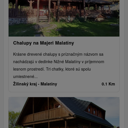
Chalupy na Majeri Malatíny
Krásne drevené chalupy s príznačným názvom sa
nachádzajú v dedinke Nižné Malatíny v príjemnom
lesnom prostredí. Tri chatky, ktoré sú spolu
umiestnené...
Žilinský kraj -
Malatíny
0.1 Km