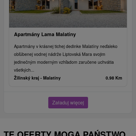
Apartmány Lama Malatíny
Apartmány v krásnej tichej dedinke Malatíny neďaleko
obľúbenej vodnej nádrže Liptovská Mara svojim
jedinečným moderným vzhľadom zaručene uchvátia
všetkých...
Žilinský kraj -
Malatíny
0.98 Km
Załaduj więcej
TE OFERTY MOGĄ PAŃSTWO