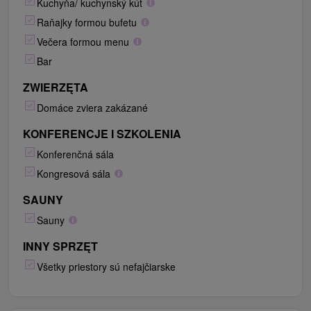
Kuchyňa/ kuchynský kút
Raňajky formou bufetu
Večera formou menu
Bar
ZWIERZĘTA
Domáce zviera zakázané
KONFERENCJE I SZKOLENIA
Konferenčná sála
Kongresová sála
SAUNY
Sauny
INNY SPRZĘT
Všetky priestory sú nefajčiarske