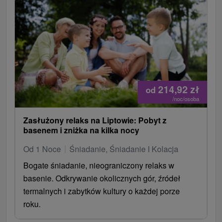
214,92
zł
od
/noc/osoba
Zasłużony relaks na Liptowie: Pobyt z
basenem i zniżka na kilka nocy
Od 1 Noce
Śniadanie, Śniadanie I Kolacja
Bogate śniadanie, nieograniczony relaks w
basenie. Odkrywanie okolicznych gór, źródeł
termalnych i zabytków kultury o każdej porze
roku.