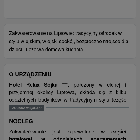
Zakwaterowanie na Liptowie: tradycyjny ośrodek w
stylu wiejskim, wiejski spokój, bezpieczne miejsce dla
dzieci i uczciwa domowa kuchnia
O URZĄDZENIU
Hotel Relax Sojka ***
, położony w cichej i
przyjemnej okolicy Liptowa, składa się z kilku
oddzielnych budynków w tradycyjnym stylu (część
hotelowa, apartamenty z własnym tarasem i
ZOBACZ WIĘCEJ
aneksem kuchennym oraz drewniane domki/chaty z
NOCLEG
bali), które są starannie wkomponowane w pięknie
zagospodarowany ogród. Oferuje połączenie
Zakwaterowanie jest zapewnione
w części
wysokiej jakości zakwaterowania, doskonałych
hotelowej, w oddzielnych apartamentach