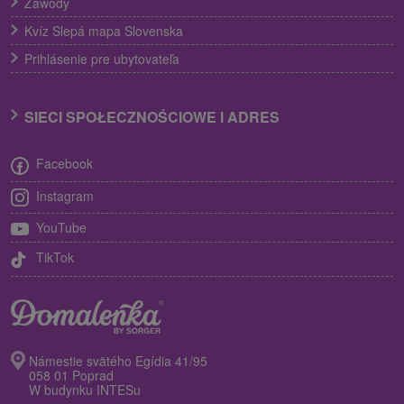
Zawody
Kvíz Slepá mapa Slovenska
Prihlásenie pre ubytovateľa
SIECI SPOŁECZNOŚCIOWE I ADRES
Facebook
Instagram
YouTube
TikTok
Námestie svätého Egídia 41/95
058 01 Poprad
W budynku INTESu