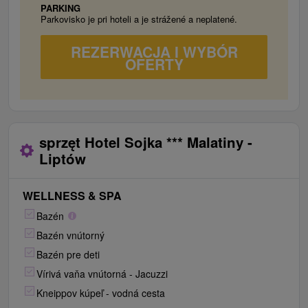
wypoczynkową, łazienka i oddzielna toaleta,
PARKING
Parkovisko je pri hoteli a je strážené a neplatené.
telewizor z dekoderem SAT (ten typ
zakwaterowania jest szczególnie odpowiedni
REZERWACJA I WYBÓR
dla rodzin, które cenią sobie prywatność i
OFERTY
możliwość samodzielnego gotowania).
sprzęt Hotel Sojka *** Malatiny -
Liptów
WELLNESS & SPA
Bazén
Bazén vnútorný
Bazén pre deti
Vírivá vaňa vnútorná - Jacuzzi
Kneippov kúpeľ - vodná cesta