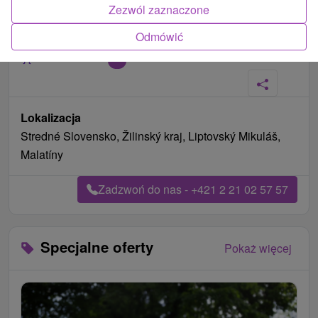
Zezwól zaznaczone
Odmówić
Zdjęcia od klientów
+5
Lokalizacja
Stredné Slovensko, Žilinský kraj, Liptovský Mikuláš,
Malatíny
Zadzwoń do nas - +421 2 21 02 57 57
Specjalne oferty
Pokaż więcej