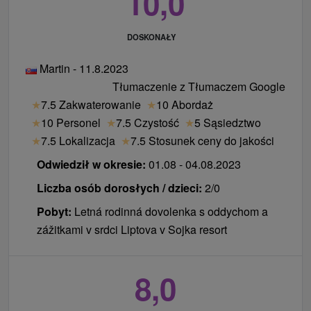
10,0
DOSKONAŁY
Martin - 11.8.2023
Tłumaczenie z Tłumaczem Google
★
7.5 Zakwaterowanie
★
10 Abordaż
★
10 Personel
★
7.5 Czystość
★
5 Sąsiedztwo
★
7.5 Lokalizacja
★
7.5 Stosunek ceny do jakości
Odwiedził w okresie:
01.08 - 04.08.2023
Liczba osób dorosłych / dzieci:
2/0
Pobyt:
Letná rodinná dovolenka s oddychom a
zážitkami v srdci Liptova v Sojka resort
8,0