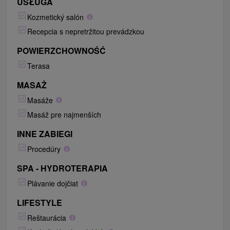
USŁUGA
Kozmetický salón
Recepcia s nepretržitou prevádzkou
POWIERZCHOWNOŚĆ
Terasa
MASAŻ
Masáže
Masáž pre najmenších
INNE ZABIEGI
Procedúry
SPA - HYDROTERAPIA
Plávanie dojčiat
LIFESTYLE
Reštaurácia