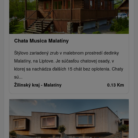
Chata Musica Malatíny
Štýlovo zariadený zrub v malebnom prostredí dedinky
Malatíny, na Liptove. Je súčasťou chatovej osady, v
ktorej sa nachádza ďalších 15 chát bez oplotenia. Chaty
sú...
Žilinský kraj -
Malatíny
0.13 Km