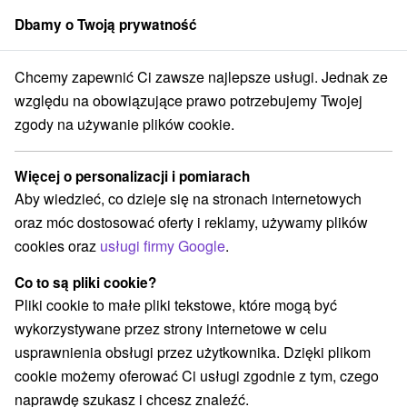
Dbamy o Twoją prywatność
członek grupy
Sorger
Chcemy zapewnić Ci zawsze najlepsze usługi. Jednak ze
lovensko
Žilinský kraj
Malatíny
Hotel Sojka *** Malatiny - Liptów
względu na obowiązujące prawo potrzebujemy Twojej
zgody na używanie plików cookie.
Hotel Sojka
★
★
★
Malatiny - Liptów
Malatíny
Więcej o personalizacji i pomiarach
Aby wiedzieć, co dzieje się na stronach internetowych
oraz móc dostosować oferty i reklamy, używamy plików
Rezerwacja i wybór oferty
cookies oraz
usługi firmy Google
.
Co to są pliki cookie?
Przejdź do lokalizacji
Pliki cookie to małe pliki tekstowe, które mogą być
wykorzystywane przez strony internetowe w celu
O URZĄDZENIA
SPECJALNE OFERTY
SPRZĘT
usprawnienia obsługi przez użytkownika. Dzięki plikom
OPINIE
cookie możemy oferować Ci usługi zgodnie z tym, czego
naprawdę szukasz i chcesz znaleźć.