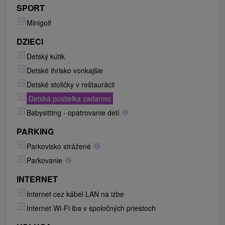
SPORT
Minigolf
DZIECI
Detský kútik
Detské ihrisko vonkajšie
Detské stoličky v reštaurácii
Detská postieľka zadarmo
Babysitting - opatrovanie detí
PARKING
Parkovisko strážené
Parkovanie
INTERNET
Internet cez kábel LAN na izbe
Internet Wi-Fi iba v spoločných priestoch