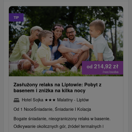
TIP
214,92
zł
od
/noc/osoba
Zasłużony relaks na Liptowie: Pobyt z
basenem i zniżka na kilka nocy
Hotel Sojka
★
★
★
Malatiny - Liptów
Od 1 Noce
Śniadanie, Śniadanie I Kolacja
Bogate śniadanie, nieograniczony relaks w basenie.
Odkrywanie okolicznych gór, źródeł termalnych i