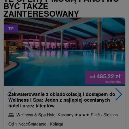
BYĆ TAKŻE
ZAINTERESOWANY
TIP
485,22
zł
od
/noc/osoba
Zakwaterowanie z obiadokolacją i dostępem do
Wellness i Spa: Jeden z najlepiej ocenianych
hoteli przez klientów
Wellness & Spa Hotel Kaskady
★
★
★
★
Sliač - Sielnica
Od 1 Noce
Śniadanie I Kolacja