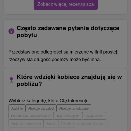
Zobacz więcej recenzji spa
Często zadawane pytania dotyczące
pobytu
Przedstawione odległości są mierzone w linii prostej,
rzeczywista długość podróży może być inna.
Które wdzięki kobiece znajdują się w
pobliżu?
Wybierz kategorię, która Cię interesuje
Jaskinie
Atrakcje dla dzieci
Atrakcje turystyczne
Planetarium i obserwatorium
Tory bobslejowe
Kolejki linowe
Atrakcje z adrenaliną
Sporty
Ośrodki i miasteczka dziecięce