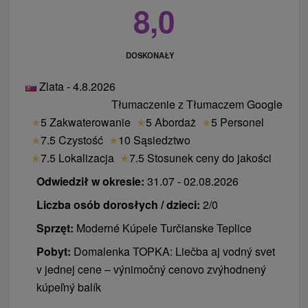
8,0
DOSKONAŁY
Zlata - 4.8.2026
Tłumaczenie z Tłumaczem Google
★
5 Zakwaterowanie
★
5 Abordaż
★
5 Personel
★
7.5 Czystość
★
10 Sąsiedztwo
★
7.5 Lokalizacja
★
7.5 Stosunek ceny do jakości
Odwiedził w okresie:
31.07 - 02.08.2026
Liczba osób dorosłych / dzieci:
2/0
Sprzęt:
Moderné Kúpele Turčianske Teplice
Pobyt:
Domalenka TOPKA: Liečba aj vodný svet
v jednej cene – výnimočný cenovo zvýhodnený
kúpeľný balík