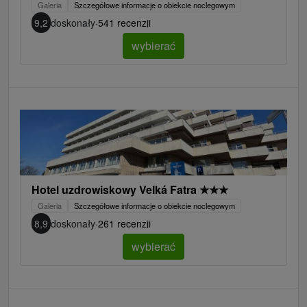
Galeria
Szczegółowe informacje o obiekcie noclegowym
9,2
doskonały
·
541 recenzji
wybierać
Hotel uzdrowiskowy Velká Fatra
★
★
★
Galeria
Szczegółowe informacje o obiekcie noclegowym
8,9
doskonały
·
261 recenzji
wybierać