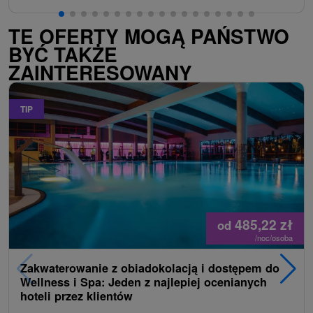
TE OFERTY MOGĄ PAŃSTWO
BYĆ TAKŻE
ZAINTERESOWANY
TIP
485,22
zł
od
/noc/osoba
Zakwaterowanie z obiadokolacją i dostępem do
Wellness i Spa: Jeden z najlepiej ocenianych
hoteli przez klientów