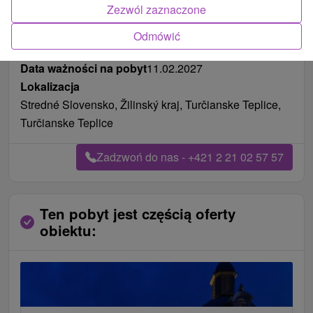
Zezwól zaznaczone
Odmówić
Pożywienie
śniadanie i kolacja
Data ważności na pobyt
11.02.2027
Lokalizacja
Stredné Slovensko, Žilinský kraj, Turčianske Teplice,
Turčianske Teplice
Zadzwoń do nas - +421 2 21 02 57 57
Ten pobyt jest częścią oferty
obiektu: