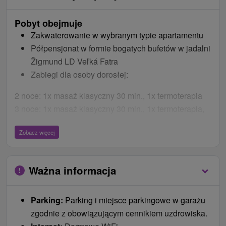
Pobyt obejmuje
Zakwaterowanie w wybranym typie apartamentu
Półpensjonat w formie bogatych bufetów w jadalni
Žigmund LD Veľká Fatra
Zabiegi dla osoby dorosłej:
2 noce: 1x masaż klasyczny 30 min., 1x termoterapia
3 noce: 1x masaż klasyczny 30 min., 1x termoterapia,
1x tlenoterapia
Zobacz więcej
4 noce: 1x masaż klasyczny 30 min., 1x termoterapia,
1x tlenoterapia, 1x kąpiel szmaragdowa
5 nocy: 2x masaż klasyczny 30 min., 1x termoterapia,
Ważna informacja
1x tlenoterapia, 1x kąpiel szmaragdowa
6 nocy: 2x masaż klasyczny 30 min., 2x termoterapia,
Parking:
Parking i miejsce parkingowe w garażu
1x tlenoterapia, 1x kąpiel szmaragdowa
zgodnie z obowiązującym cennikiem uzdrowiska.
BONUSY