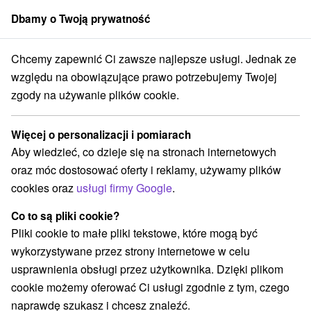
Dbamy o Twoją prywatność
członek grupy
Sorger
Chcemy zapewnić Ci zawsze najlepsze usługi. Jednak ze
ice
Medical pobyt: Zakwaterowanie w nowoczesnych apartamentach i
względu na obowiązujące prawo potrzebujemy Twojej
zgody na używanie plików cookie.
Medical pobyt: Zakwaterowanie w
nowoczesnych apartamentach i
Więcej o personalizacji i pomiarach
zabiegi relaksacyjne
Aby wiedzieć, co dzieje się na stronach internetowych
Uzdrowisko Turczańskie Teplice
Turčianske Teplice
oraz móc dostosować oferty i reklamy, używamy plików
cookies oraz
usługi firmy Google
.
Wybierz datę
Co to są pliki cookie?
Pliki cookie to małe pliki tekstowe, które mogą być
wykorzystywane przez strony internetowe w celu
9,0
doskonały
1089 recenzji
·
usprawnienia obsługi przez użytkownika. Dzięki plikom
cookie możemy oferować Ci usługi zgodnie z tym, czego
naprawdę szukasz i chcesz znaleźć.