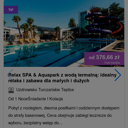
TIP
376,66
zł
od
/noc/osoba
Relax SPA & Aquapark z wodą termalną: idealny
relaks i zabawa dla małych i dużych
Uzdrowisko Turczańskie Teplice
Od 1 Noce
Śniadanie I Kolacja
Pobyt z noclegiem, dwoma posiłkami i codziennym dostępem
do strefy basenowej. Cena obejmuje zabiegi lecznicze do
wyboru, bezpłatny wstęp do...