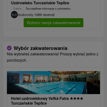
Uzdrowisko Turczańskie Teplice
Galeria
Szczegółowe informacje o uzdrowisku
9,0
doskonały
·
1089 recenzji
Wybierz swoje zakwaterowanie
Wybór zakwaterowania
Nie wybrałeś zakwaterowania! Proszę wybrać jedno z
poniższych.
Hotel uzdrowiskowy Veľká Fatra
★
★
★
★
Turczańskie Teplice