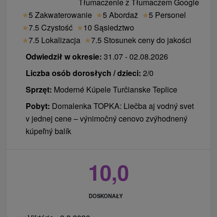
dzieci
Tłumaczenie z Tłumaczem Google
★
5 Zakwaterowanie
★
5 Abordaż
★
5 Personel
DU Veľká Fatra
★
7.5 Czystość
★
10 Sąsiedztwo
Dziecko do 3,99 lat bez łóżka i dodatkowego
★
7.5 Lokalizacja
★
7.5 Stosunek ceny do jakości
łóżka
bezpłatnie
.
Odwiedził w okresie:
31.07 - 02.08.2026
Dziecko 4 - 10 lat na dostawce
bezpłatnie
.
Liczba osób dorosłych / dzieci:
2/0
Pobyt dla dzieci obejmuje:
zakwaterowanie w
Sprzęt:
Moderné Kúpele Turčianske Teplice
swoim łóżku wybór / łóżko, w zakresie
Pobyt:
Domalenka TOPKA: Liečba aj vodný svet
suplementów diety przez dominującego
v jednej cene – výnimočný cenovo zvýhodnený
konsultacji / egzaminu, wejście do basenu
kúpeľný balík
olimpijskiego lub 3-godz. wstęp do SPA &
AQUAPARKu w towarzystwie osoby dorosłej z
zakupionym wejściem.
10,0
Uwaga:
dziecko zakwaterowane na bezpłatnym
DOSKONAŁY
dodatkowym łóżku jest zobowiązane do 1 pobytu
na własny rachunek. Dzieci mogą otrzymać pobyt