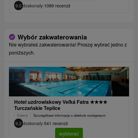
9,0
doskonały
·
1089 recenzji
Wybór zakwaterowania
Nie wybrałeś zakwaterowania! Proszę wybrać jedno z
poniższych.
Hotel uzdrowiskowy Veľká Fatra
★
★
★
★
Turczańskie Teplice
Galeria
Szczegółowe informacje o obiekcie noclegowym
9,2
doskonały
·
541 recenzji
wybierać