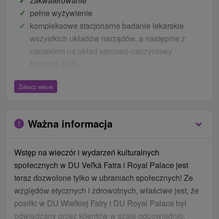
zakwaterowanie
pełne wyżywienie
kompleksowe stacjonarne badanie lekarskie
wszystkich układów narządów, a następnie z
naciskiem na układ sercowo-naczyniowy
Badanie EKG
Stresuj EKG
Zobacz więcej
Badanie echokardiograficzne
Holter monitorowania EKG
Holterowanie monitorowania TK
Ważna informacja
kompleksowy biochemiczny test krwi do oceny
czynników ryzyka sercowo-naczyniowego,
Wstęp na wieczór i wydarzeń kulturalnych
endokrynologicznego i onkologicznego
społecznych w DU Veľká Fatra i Royal Palace jest
PROCEDURY W CZASIE POBYTU
teraz dozwolone tylko w ubraniach społecznych! Ze
Indywidualny program leczenia (20x zalecenie
względów etycznych i zdrowotnych, właściwe jest, że
procedury dla obróbki lekarza - perełkowa,
posiłki w DU Wielkiej Fatry i DU Royal Palace był
masażu, indywidualne rehabilitacji, łaźnię suchy
odwiedzany przez klientów w szatę odpowiednio.
węglowy, terapia tlenowa, inhalacje, ergonometer,