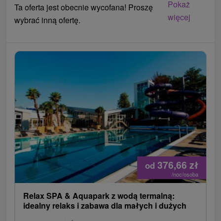
Pokaż
Ta oferta jest obecnie wycofana! Proszę
więcej
wybrać inną ofertę.
376,66
zł
od
/noc/osoba
Relax SPA & Aquapark z wodą termalną:
idealny relaks i zabawa dla małych i dużych