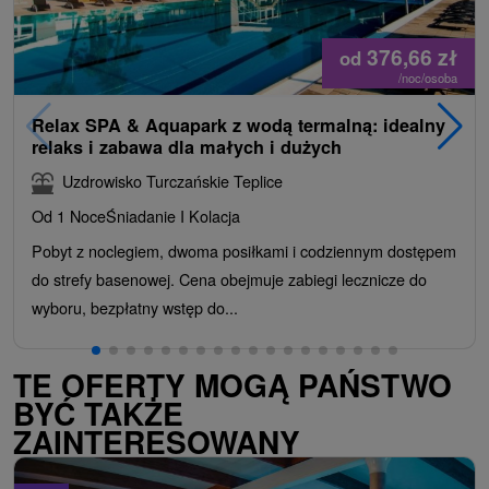
376,66
zł
od
/noc/osoba
Relax SPA & Aquapark z wodą termalną: idealny
relaks i zabawa dla małych i dużych
Uzdrowisko Turczańskie Teplice
Od 1 Noce
Śniadanie I Kolacja
Pobyt z noclegiem, dwoma posiłkami i codziennym dostępem
do strefy basenowej. Cena obejmuje zabiegi lecznicze do
wyboru, bezpłatny wstęp do...
TE OFERTY MOGĄ PAŃSTWO
BYĆ TAKŻE
ZAINTERESOWANY