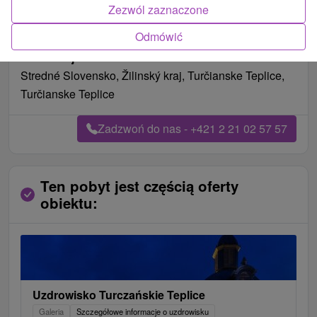
Zezwól zaznaczone
Pożywienie
pełne wyżywienie
Odmówić
Data ważności na pobyt
01.01.2000
Lokalizacja
Stredné Slovensko, Žilinský kraj, Turčianske Teplice,
Turčianske Teplice
Zadzwoń do nas - +421 2 21 02 57 57
Ten pobyt jest częścią oferty
obiektu:
Uzdrowisko Turczańskie Teplice
Galeria
Szczegółowe informacje o uzdrowisku