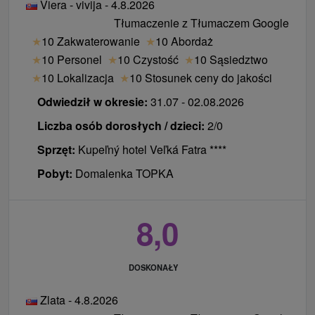
ZNIŻKA 10 % całkowitej ceny pobytu
Viera - vivija - 4.8.2026
Royal Palace).
w przypadku pobytów na 21 lub więcej nocy -
Tłumaczenie z Tłumaczem Google
Parking:
Parking i miejsce parkingowe w garażu
ZNIŻKA 15 % całkowitej ceny pobytu
★
10 Zakwaterowanie
★
10 Abordaż
zgodnie z obowiązującym cennikiem uzdrowiska.
★
10 Personel
★
10 Czystość
★
10 Sąsiedztwo
Internet:
Darmowe WiFi.
Ekskluzywne bonusy (tylko klienci DU Veľká
★
10 Lokalizacja
★
10 Stosunek ceny do jakości
Zwierzęta:
Zakwaterowanie ze zwierzętami
Fatra)
Odwiedził w okresie:
31.07 - 02.08.2026
domowymi nie są akceptowane. Wyjątkiem jest
w przypadku pobytów na 14 lub więcej nocy
Opera Residence, gdzie możliwe jest
Liczba osób dorosłych / dzieci:
2/0
dziennie 2-godz. bezpłatny wstęp do SPA &
zakwaterowanie z psem, a nie innym zwierzęciem,
Sprzęt:
Kupeľný hotel Veľká Fatra ****
AQUAPARKu
ale tylko w niektórych apartamentach, które są
w przypadku pobytów na 21 nocy otrzymasz
Pobyt:
Domalenka TOPKA
dostępne na życzenie.
bezpłatnie 1 dzień
8,0
Uwaga:
Ekskluzywne bonusy nie są łączone z
powyższymi rabatami (bonus + ekskluzywne
bonusy lub rabaty mają zastosowanie).
DOSKONAŁY
WiFi
Zlata - 4.8.2026