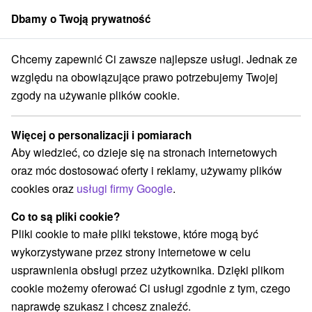
Dbamy o Twoją prywatność
członek grupy
Sorger
Chcemy zapewnić Ci zawsze najlepsze usługi. Jednak ze
Teplice
Uzdrowisko Turczańskie Teplice
Pobyt leczniczy CARDIO
względu na obowiązujące prawo potrzebujemy Twojej
zgody na używanie plików cookie.
Pobyt leczniczy CARDIO
Oferta wygasła! Wybierz poniżej z aktualnych ofert.
Więcej o personalizacji i pomiarach
Uzdrowisko Turczańskie Teplice
Turčianske Teplice
Aby wiedzieć, co dzieje się na stronach internetowych
oraz móc dostosować oferty i reklamy, używamy plików
cookies oraz
usługi firmy Google
.
Przejdź do lokalizacji
Co to są pliki cookie?
9,0
doskonały
1089 recenzji
·
Pliki cookie to małe pliki tekstowe, które mogą być
wykorzystywane przez strony internetowe w celu
usprawnienia obsługi przez użytkownika. Dzięki plikom
cookie możemy oferować Ci usługi zgodnie z tym, czego
naprawdę szukasz i chcesz znaleźć.