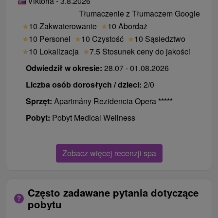
Viktória - 3.8.2026
profilaktyczny wyłącznie z osobą dorosłą.
Tłumaczenie z Tłumaczem Google
★
10 Zakwaterowanie
★
10 Abordaż
DU Royal Palace
★
10 Personel
★
10 Czystość
★
10 Sąsiedztwo
Dziecko 4 - 10 lat na łóżku / dostawce
bezpłatnie
.
★
10 Lokalizacja
★
7.5 Stosunek ceny do jakości
Dziecko do 3,99 lat bez łóżka i / dodatkowe łóżko
Odwiedził w okresie:
28.07 - 01.08.2026
bezpłatnie
.
Liczba osób dorosłych / dzieci:
2/0
Dzieci w wieku poniżej 10 lat (w łóżku) posiada
szereg suplementów diety przez rodzica, jeśli
Sprzęt:
Apartmány Rezidencia Opera *****
pełne wyżywienie bezpłatnie do pełnego
Pobyt:
Pobyt Medical Wellness
wyżywienia.
Dzieci od 11 do 15 lat (dostawka / łóżko)
dostosował dietę zakres do diety rodzica.
Zobacz więcej recenzji spa
Pobyt dla dzieci obejmuje:
zakwaterowanie w
swoim łóżku wybór / łóżko, gama suplementów
Często zadawane pytania dotyczące
diety przez rodzica, nieograniczony dostęp do
pobytu
SPA & AQUAPARKu w towarzystwie osoby