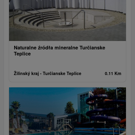
Wodospady
Kościoły drewniane
Źródła
Teatry
Jazda konna
Túry a turistické chodníky
Zamki
Chaty górskie
Miejsca sakralne
Rafting, rafting, rafting
Obiekty architektoniczne
Ośrodek narciarski
Pola golfowe
Tory gokartowe
Amfiteatry i kina w przyrodzie
Szlaki winne
Cyklotrasy
Naturalne źródła mineralne Turčianske
Teplice
Žilinský kraj -
Turčianske Teplice
0.11 Km