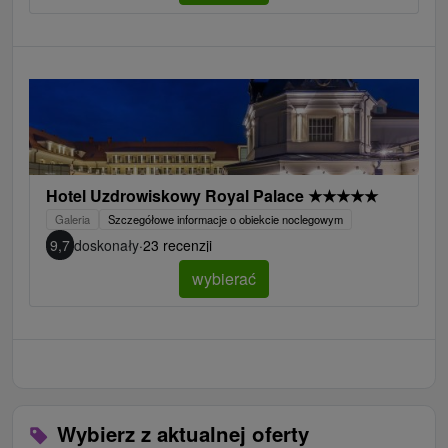
Hotel Uzdrowiskowy Royal Palace
★
★
★
★
★
Galeria
Szczegółowe informacje o obiekcie noclegowym
9,7
doskonały
·
23 recenzji
wybierać
Wybierz z aktualnej oferty