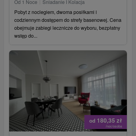
Od 1 Noce
Śniadanie I Kolacja
Pobyt z noclegiem, dwoma posiłkami i
codziennym dostępem do strefy basenowej. Cena
obejmuje zabiegi lecznicze do wyboru, bezpłatny
wstęp do...
180,35
zł
od
/noc/osoba