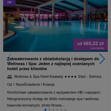
TIP
485,22
zł
od
/noc/osoba
Zakwaterowanie z obiadokolacją i dostępem do
Wellness i Spa: Jeden z najlepiej ocenianych
hoteli przez klientów
Wellness & Spa Hotel Kaskady
★
★
★
★
Sliač - Sielnica
Od 1 Noce
Śniadanie I Kolacja
Komfortowe zakwaterowanie z wyżywieniem HB i napojami.
Nieograniczony dostęp do 3000-metrowego spa i wellness,
basenów termalnych, strefy fitness...