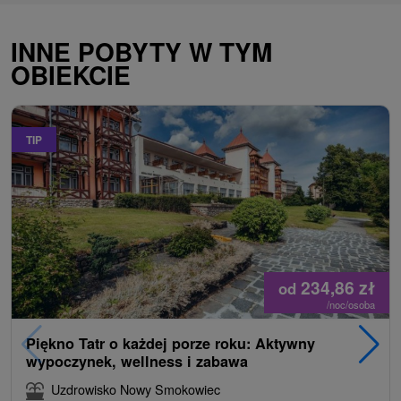
INNE POBYTY W TYM
OBIEKCIE
TIP
234,86
zł
od
/noc/osoba
Piękno Tatr o każdej porze roku: Aktywny
wypoczynek, wellness i zabawa
Uzdrowisko Nowy Smokowiec