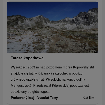
Tarcza koperkowa
Wysokość: 2363 m nad poziomem morza Kôprovský štít
znajduje się już w Krivánská rázsoche, w pobliżu
głównego grzbietu Tatr Wysokich, na końcu doliny
Mengusovská. Przedszczyt Kôprovskiej pobocza jest
oddzielony od głównego...
Prešovský kraj -
Vysoké Tatry
0.2 Km