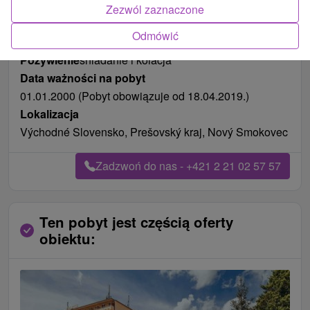
Zdjęcia od klientów
+5
Zezwól zaznaczone
Odmówić
Pożywienie
śniadanie i kolacja
Data ważności na pobyt
01.01.2000 (Pobyt obowiązuje od 18.04.2019.)
Lokalizacja
Východné Slovensko, Prešovský kraj, Nový Smokovec
Zadzwoń do nas - +421 2 21 02 57 57
Ten pobyt jest częścią oferty
obiektu: