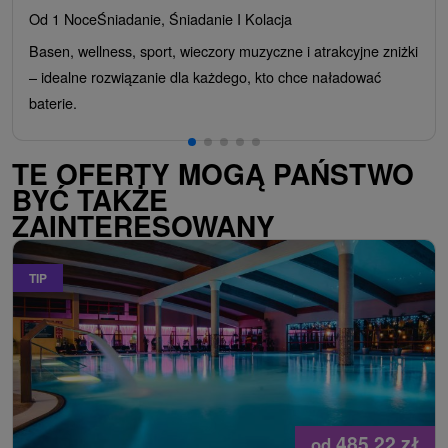
Od 1 Noce
Śniadanie, Śniadanie I Kolacja
Basen, wellness, sport, wieczory muzyczne i atrakcyjne zniżki
– idealne rozwiązanie dla każdego, kto chce naładować
baterie.
TE OFERTY MOGĄ PAŃSTWO
BYĆ TAKŻE
ZAINTERESOWANY
TIP
485,22
zł
od