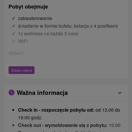
Pobyt obejmuje
zakwaterowanie
śniadanie w formie bufetu, kolacja z 4 posiłkami
1x wellness na każde 3 noce
WiFi
dzieci
Dzieci do 2,99 lat bez prawa do łóżka bezpłatnie.
Zobacz więcej
Łóżeczko dziecięce bezpłatnie (tylko w pokojach
z możliwością dostawki).
Zakwaterowanie dla dzieci do 11,99 lat na
Ważna informacja
dostawce z 60 % rabatem od ceny pobytu.
Ceny - Suplementy
Check in - rozpoczęcie pobytu od:
od 13.00 do
Płatna na miejscu po przyjeździe w recepcji.
19.00 godz.
Check out - wymeldowanie się z pobytu:
10.00
lokalna opłata 1,50 € / osoba / noc