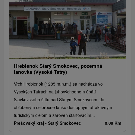
Loty widokowe i rejsy wycieczkowe
Tarcze
Jeziora, jeziora, zbiorniki wodne
Zabytki techniki
Pomniki
Wodospady
Kościoły drewniane
Źródła
Jazda konna
Túry a turistické chodníky
Zamki
Chaty górskie
Teatry
Miejsca sakralne
Rafting, rafting, rafting
Obiekty architektoniczne
Ośrodek narciarski
Pola golfowe
Tory gokartowe
Amfiteatry i kina w przyrodzie
Szlaki winne
Cyklotrasy
Hrebienok Starý Smokovec, pozemná
lanovka (Vysoké Tatry)
Vrch Hrebienok (1285 m.n.m.) sa nachádza vo
Vysokých Tatrách na juhovýchodnom úpätí
Slavkovského štítu nad Starým Smokovcom. Je
obľúbeným celoročne ľahko dostupným atraktívnym
turistickým cieľom a zároveň štartovacím...
Prešovský kraj -
Starý Smokovec
0.09 Km