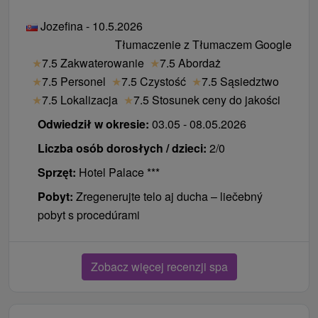
Jozefina - 10.5.2026
Tłumaczenie z Tłumaczem Google
★
7.5 Zakwaterowanie
★
7.5 Abordaż
★
7.5 Personel
★
7.5 Czystość
★
7.5 Sąsiedztwo
★
7.5 Lokalizacja
★
7.5 Stosunek ceny do jakości
Odwiedził w okresie:
03.05 - 08.05.2026
Liczba osób dorosłych / dzieci:
2/0
Sprzęt:
Hotel Palace ***
Pobyt:
Zregenerujte telo aj ducha – liečebný
pobyt s procedúrami
Zobacz więcej recenzji spa