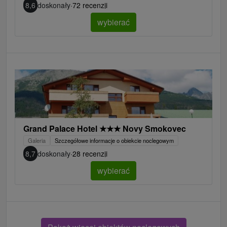
8,6
doskonały
·
72 recenzji
wybierać
Grand Palace Hotel
★
★
★
Novy Smokovec
Galeria
Szczegółowe informacje o obiekcie noclegowym
8,7
doskonały
·
28 recenzji
wybierać