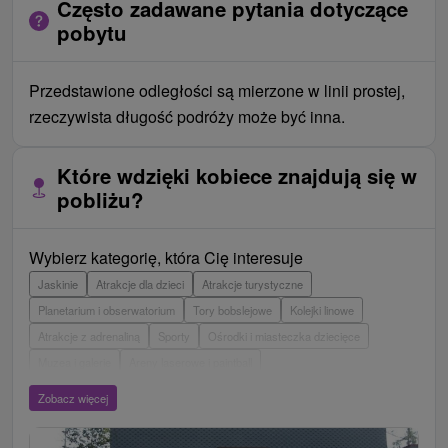
Często zadawane pytania dotyczące
pobytu
Przedstawione odległości są mierzone w linii prostej,
rzeczywista długość podróży może być inna.
Które wdzięki kobiece znajdują się w
pobliżu?
Wybierz kategorię, która Cię interesuje
Jaskinie
Atrakcje dla dzieci
Atrakcje turystyczne
Planetarium i obserwatorium
Tory bobslejowe
Kolejki linowe
Atrakcje z adrenaliną
Sporty
Ośrodki i miasteczka dziecięce
Muzea i galerie
Areny laserowe i paintball
Wieże obserwacyjne i chodniki
Ogrody zoologiczne i fermy zwierząt
Zobacz więcej
Escaperoom
Aquaparki, baseny
Zamki, pałace, ruiny
Skanseny
Ogrody botaniczne
Parki miejskie i zamkowe