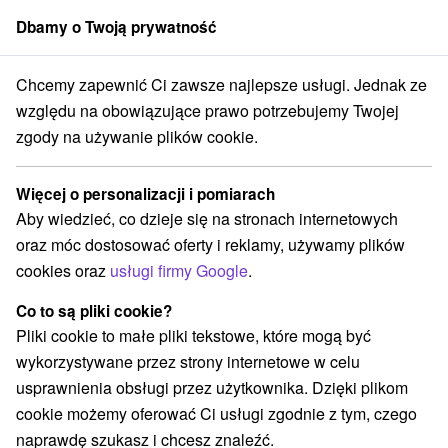
Dbamy o Twoją prywatność
członek grupy
Sorger
Chcemy zapewnić Ci zawsze najlepsze usługi. Jednak ze
iec
Pobyt wielkanocny w najsłynniejszych uzdrowiskach klimatycznyc
względu na obowiązujące prawo potrzebujemy Twojej
zgody na używanie plików cookie.
Pobyt wielkanocny w
najsłynniejszych uzdrowiskach
Więcej o personalizacji i pomiarach
klimatycznych na Słowacji
Aby wiedzieć, co dzieje się na stronach internetowych
Oferta wygasła! Wybierz poniżej z aktualnych ofert.
oraz móc dostosować oferty i reklamy, używamy plików
Uzdrowisko Nowy Smokowiec
Nový Smokovec
cookies oraz
usługi firmy Google
.
Co to są pliki cookie?
Przejdź do lokalizacji
Pliki cookie to małe pliki tekstowe, które mogą być
wykorzystywane przez strony internetowe w celu
8,6
doskonały
128 recenzji
·
usprawnienia obsługi przez użytkownika. Dzięki plikom
cookie możemy oferować Ci usługi zgodnie z tym, czego
naprawdę szukasz i chcesz znaleźć.