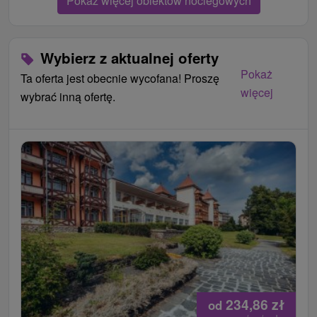
Pokaż więcej obiektów noclegowych
Wybierz z aktualnej oferty
Pokaż
Ta oferta jest obecnie wycofana! Proszę
więcej
wybrać inną ofertę.
234,86
zł
od