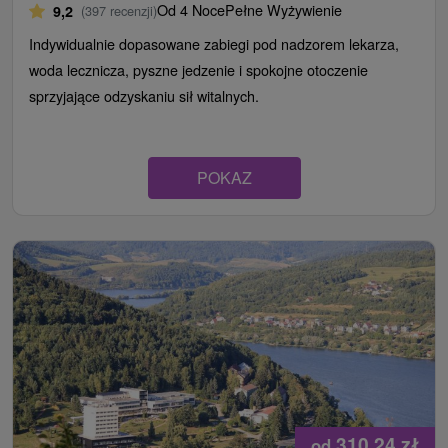
Od 4 Noce
Pełne Wyżywienie
9,2
(397 recenzji)
Indywidualnie dopasowane zabiegi pod nadzorem lekarza,
woda lecznicza, pyszne jedzenie i spokojne otoczenie
sprzyjające odzyskaniu sił witalnych.
POKAZ
310,24
zł
od