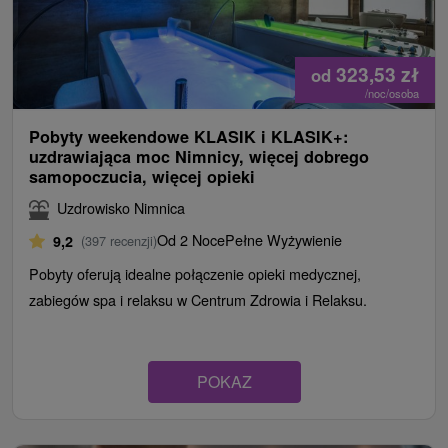
323,53
zł
od
/noc/osoba
Pobyty weekendowe KLASIK i KLASIK+:
uzdrawiająca moc Nimnicy, więcej dobrego
samopoczucia, więcej opieki
Uzdrowisko Nimnica
Od 2 Noce
Pełne Wyżywienie
9,2
(397 recenzji)
Pobyty oferują idealne połączenie opieki medycznej,
zabiegów spa i relaksu w Centrum Zdrowia i Relaksu.
POKAZ