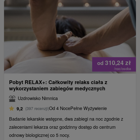
310,24
zł
od
/noc/osoba
Pobyt RELAX+: Całkowity relaks ciała z
wykorzystaniem zabiegów medycznych
Uzdrowisko Nimnica
Od 4 Noce
Pełne Wyżywienie
9,2
(397 recenzji)
Badanie lekarskie wstępne, dwa zabiegi na noc zgodnie z
zaleceniami lekarza oraz godzinny dostęp do centrum
odnowy biologicznej co 5 nocy.