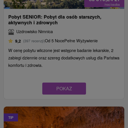
/noc/osoba
Pobyt SENIOR: Pobyt dla osób starszych,
aktywnych i zdrowych
Uzdrowisko Nimnica
Od 5 Noce
Pełne Wyżywienie
9,2
(397 recenzji)
W cenę pobytu wliczone jest wstępne badanie lekarskie, 2
zabiegi dziennie oraz szereg dodatkowych usług dla Państwa
komfortu i zdrowia.
POKAZ
TIP