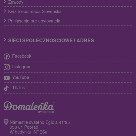
Zawody
Kvíz Slepá mapa Slovenska
Prihlásenie pre ubytovateľa
SIECI SPOŁECZNOŚCIOWE I ADRES
Facebook
Instagram
YouTube
TikTok
Námestie svätého Egídia 41/95
058 01 Poprad
W budynku INTESu