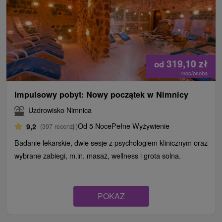
319,10
zł
od
/noc/osoba
Impulsowy pobyt: Nowy początek w Nimnicy
Uzdrowisko Nimnica
Od 5 Noce
Pełne Wyżywienie
9,2
(397 recenzji)
Badanie lekarskie, dwie sesje z psychologiem klinicznym oraz
wybrane zabiegi, m.in. masaż, wellness i grota solna.
POKAZ