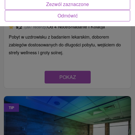
Pobyt RELAKSUJĄCY: Całkowity relaks ciała i
Zezwól zaznaczone
przywrócenie energii i dobrego samopoczucia
Odmówić
Uzdrowisko Nimnica
Od 4 Noce
Śniadanie I Kolacja
9,2
(397 recenzji)
Pobyt w uzdrowisku z badaniem lekarskim, doborem
zabiegów dostosowanych do długości pobytu, wejściem do
strefy wellness i groty solnej.
POKAZ
TIP