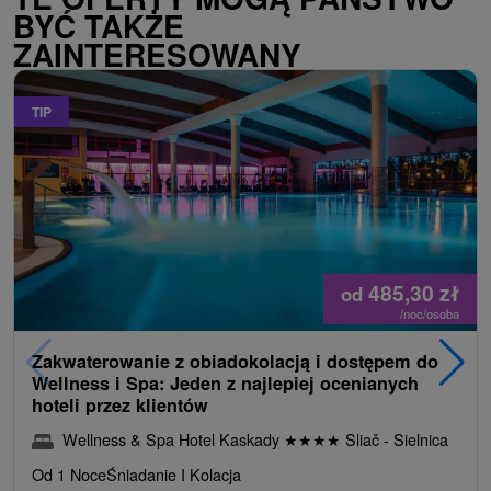
BYĆ TAKŻE
ZAINTERESOWANY
TIP
485,30
zł
od
/noc/osoba
Zakwaterowanie z obiadokolacją i dostępem do
Wellness i Spa: Jeden z najlepiej ocenianych
hoteli przez klientów
Wellness & Spa Hotel Kaskady
★
★
★
★
Sliač - Sielnica
Od 1 Noce
Śniadanie I Kolacja