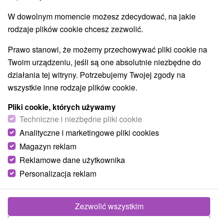
Lokalizacja
W dowolnym momencie możesz zdecydować, na jakie
Západné Slovensko, Trenčiansky kraj, Púchov,
rodzaje plików cookie chcesz zezwolić.
Nimnica
Prawo stanowi, że możemy przechowywać pliki cookie na
Twoim urządzeniu, jeśli są one absolutnie niezbędne do
Zadzwoń do nas - +421 2 21 02 57 57
działania tej witryny. Potrzebujemy Twojej zgody na
wszystkie inne rodzaje plików cookie.
Pliki cookie, których używamy
Techniczne i niezbędne pliki cookie
Analityczne i marketingowe pliki cookies
Magazyn reklam
Reklamowe dane użytkownika
Personalizacja reklam
288,08
zł
od
/noc/osoba
Zezwolić wszystkim