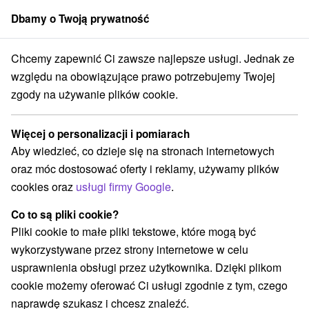
Dbamy o Twoją prywatność
członek grupy
Sorger
Chcemy zapewnić Ci zawsze najlepsze usługi. Jednak ze
padné Slovensko
Trenčiansky kraj
Nimnica
Uzdrowisko Nimnica
względu na obowiązujące prawo potrzebujemy Twojej
zgody na używanie plików cookie.
Specjalne oferty - Dom
uzdrowiskowy Veritas
Więcej o personalizacji i pomiarach
Uzdrowisko Nimnica
Nimnica
Aby wiedzieć, co dzieje się na stronach internetowych
oraz móc dostosować oferty i reklamy, używamy plików
cookies oraz
usługi firmy Google
.
Przejdź do lokalizacji
Co to są pliki cookie?
Pliki cookie to małe pliki tekstowe, które mogą być
O ZAKWATEROWANIU
O UZDROWISKU
wykorzystywane przez strony internetowe w celu
SPECJALNE OFERTY
MIESZKANIE
OPINIE
usprawnienia obsługi przez użytkownika. Dzięki plikom
cookie możemy oferować Ci usługi zgodnie z tym, czego
naprawdę szukasz i chcesz znaleźć.