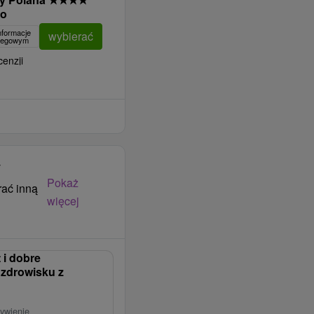
no
nformacje
wybierać
clegowym
cenzji
y
Pokaż
rać inną
więcej
 i dobre
zdrowisku z
ywienie