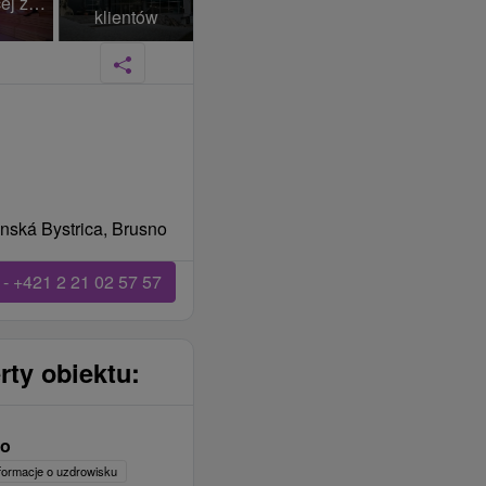
+131 Więcej zdjęć
klientów
nská Bystrica, Brusno
- +421 2 21 02 57 57
rty obiektu:
no
formacje o uzdrowisku