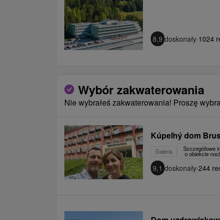
8,9
doskonały
·
1024 r
Wybór zakwaterowania
Nie wybrałeś zakwaterowania! Proszę wybra
Kúpeľný dom Bru
Szczegółowe i
Galeria
o obiekcie no
9,1
doskonały
·
244 re
Dom uzdrowiskow