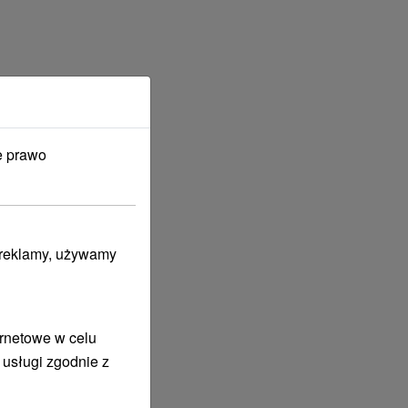
e prawo
i reklamy, używamy
ernetowe w celu
 usługi zgodnie z