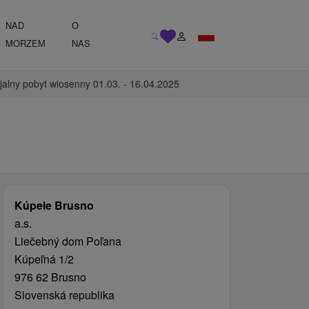
NAD
O
MORZEM
NAS
jalny pobyt wiosenny 01.03. - 16.04.2025
Kúpele Brusno
a.s.
Liečebný dom Poľana
Kúpeľná 1/2
976 62 Brusno
Slovenská republika