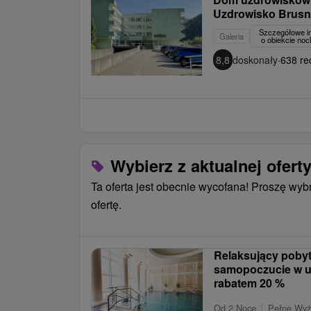
Uzdrowisko Brus
Szczegółowe i
Galeria
o obiekcie no
8,8
doskonały
·
638 re
Wybierz z aktualnej ofert
Ta oferta jest obecnie wycofana! Proszę wyb
ofertę.
Relaksujący pobyt
samopoczucie w u
rabatem 20 %
Od 2 Noce
Pełne Wyż