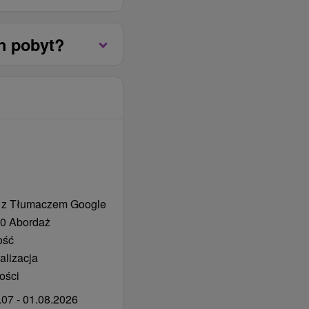
ości pokoju za aktualną
ącym cennikiem
n pobyt?
25 r.
 z Tłumaczem Google
0 Abordaż
ość
alizacja
ości
07 - 01.08.2026