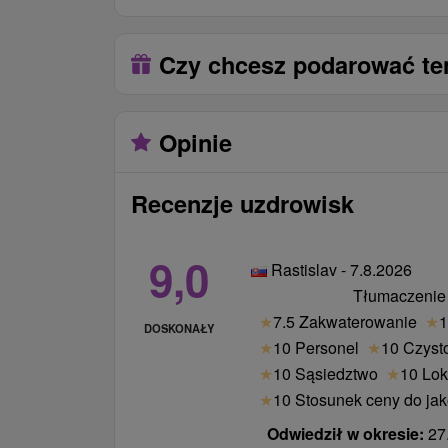
możliwe jest tylko w przypadku dostępn
opłatą (od 10 € / pokój)
parking zgodnie z aktualnie obowiązuj
Czy chcesz podarować te
uzdrowiska
Ceny - Informacje
Opinie
Pobyt możliwy jest od 01.03. do 16.04.20
Istnieje możliwość przedłużenia pobytu.
Recenzje uzdrowisk
9,0
Rastislav - 7.8.2026
Tłumaczenie
★
7.5 Zakwaterowanie
★
1
DOSKONAŁY
★
10 Personel
★
10 Czyst
★
10 Sąsiedztwo
★
10 Lok
★
10 Stosunek ceny do jak
Odwiedził w okresie:
27.