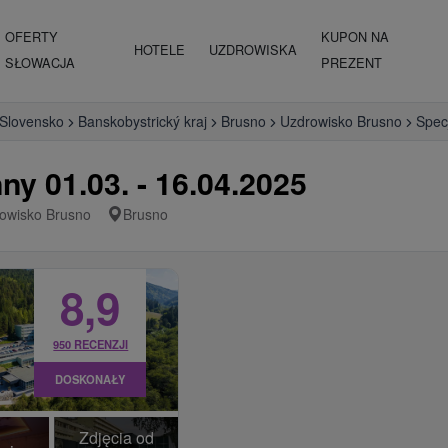
OFERTY
KUPON NA
HOTELE
UZDROWISKA
SŁOWACJA
PREZENT
 Slovensko
Banskobystrický kraj
Brusno
Uzdrowisko Brusno
Spec
ny 01.03. - 16.04.2025
owisko Brusno
Brusno
8,9
950 RECENZJI
DOSKONAŁY
Zdjęcia od