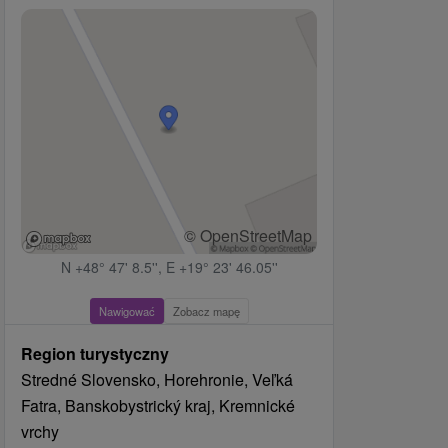
© OpenStreetMap
N +48° 47' 8.5'', E +19° 23' 46.05''
Nawigować
Zobacz mapę
Region turystyczny
Stredné Slovensko, Horehronie, Veľká
Fatra, Banskobystrický kraj, Kremnické
vrchy