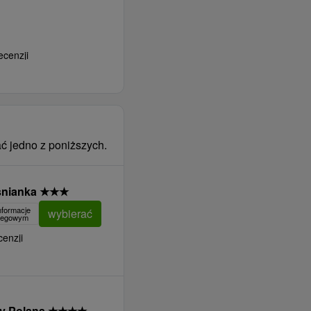
ecenzji
ć jedno z poniższych.
snianka
★
★
★
nformacje
wybierać
clegowym
cenzji
y Polana
★
★
★
★