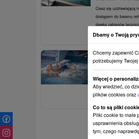
Ciesz się uzdrawiającą
dostępem do basenu reha
dawką zabiegów lecznicz
i...
Dbamy o Twoją pry
od
Chcemy zapewnić Ci 
Reset w uzdowis
relaks w Caracalla
potrzebujemy Twojej
Od 2 Noce
Pełne Wyż
Więcej o personaliz
Zrelaksuj się w Brusnie
Aby wiedzieć, co dzi
pysznym jedzeniem i do
plików cookies oraz
– idealny relaks dla ciał
od
Co to są pliki cooki
Pliki cookie to małe
usprawnienia obsług
Pokaż więcej ofert
tym, czego naprawdę