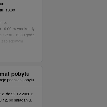
.00
tu:
10.00
z jedzeniem i wstępem
nie.
0 - 9:00, w weekendy
nie.
ja 17:30 - 19:30 godz.
pełne wyżywienie, 1
mu zabiegowym
y.
nie.
anie ze zwierzęciem.
emat pobytu
yt
acje podczas pobytu
b pokoje z balkonem,
 z cennikami
2. do 22.12.2026 r.
8.12. po śniadaniu.
 wymeldowanie