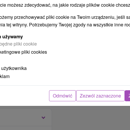
 możesz zdecydować, na jakie rodzaje plików cookie chcesz
ożemy przechowywać pliki cookie na Twoim urządzeniu, jeśli s
ia tej witryny. Potrzebujemy Twojej zgody na wszystkie inne ro
ych używamy
będne pliki cookie
ketingowe pliki cookies
 użytkownika
ów w rzymskich
eklam
Odmówić
Zezwól zaznaczone
aracalla Spa