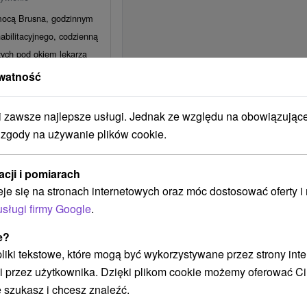
 mocą Brusna, godzinnym
bilitacyjnego, codzienną
ych pod okiem lekarza
watność
315,50
zł
/noc/osoba
zawsze najlepsze usługi. Jednak ze względu na obowiązując
ku: Weekendowy
 Spa
 zgody na używanie plików cookie.
ywienie
acji i pomiarach
: weekend z zabiegami,
eje się na stronach internetowych oraz móc dostosować oferty 
stępem do Caracalla Spa
usługi firmy Google
.
a i umysłu.
416,54
zł
/noc/osoba
e?
 pliki tekstowe, które mogą być wykorzystywane przez strony int
i przez użytkownika. Dzięki plikom cookie możemy oferować Ci
 szukasz i chcesz znaleźć.