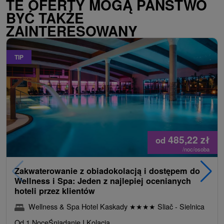
TE OFERTY MOGĄ PAŃSTWO
BYĆ TAKŻE
ZAINTERESOWANY
TIP
485,22
zł
od
/noc/osoba
Zakwaterowanie z obiadokolacją i dostępem do
Wellness i Spa: Jeden z najlepiej ocenianych
hoteli przez klientów
Wellness & Spa Hotel Kaskady
★
★
★
★
Sliač - Sielnica
Od 1 Noce
Śniadanie I Kolacja