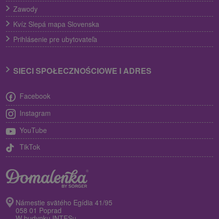
Zawody
Kvíz Slepá mapa Slovenska
Prihlásenie pre ubytovateľa
SIECI SPOŁECZNOŚCIOWE I ADRES
Facebook
Instagram
YouTube
TikTok
Námestie svätého Egídia 41/95
058 01 Poprad
W budynku INTESu