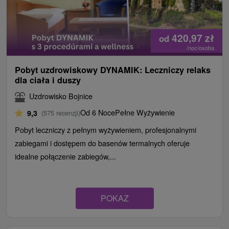
420,97
zł
od
/noc/osoba
Pobyt uzdrowiskowy DYNAMIK: Leczniczy relaks
dla ciała i duszy
Uzdrowisko Bojnice
Od 6 Noce
Pełne Wyżywienie
9,3
(575 recenzji)
Pobyt leczniczy z pełnym wyżywieniem, profesjonalnymi
zabiegami i dostępem do basenów termalnych oferuje
idealne połączenie zabiegów,...
POKAZ