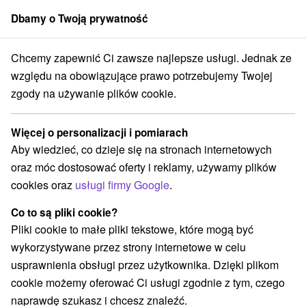
Dbamy o Twoją prywatność
członek grupy
Sorger
Chcemy zapewnić Ci zawsze najlepsze usługi. Jednak ze
ápadné Slovensko
Trenčiansky kraj
Bojnice
Uzdrowisko Bojnice
względu na obowiązujące prawo potrzebujemy Twojej
zgody na używanie plików cookie.
Specjalne oferty - Dom
uzdrowiskowy Lysec Bojnice
Więcej o personalizacji i pomiarach
Uzdrowisko Bojnice
Bojnice
Aby wiedzieć, co dzieje się na stronach internetowych
oraz móc dostosować oferty i reklamy, używamy plików
cookies oraz
usługi firmy Google
.
Przejdź do lokalizacji
Co to są pliki cookie?
Pliki cookie to małe pliki tekstowe, które mogą być
O ZAKWATEROWANIU
O UZDROWISKU
wykorzystywane przez strony internetowe w celu
SPECJALNE OFERTY
MIESZKANIE
OPINIE
usprawnienia obsługi przez użytkownika. Dzięki plikom
cookie możemy oferować Ci usługi zgodnie z tym, czego
naprawdę szukasz i chcesz znaleźć.