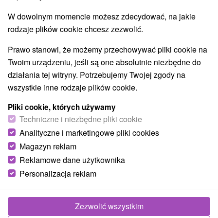
Lokalizacja
W dowolnym momencie możesz zdecydować, na jakie
Západné Slovensko, Trenčiansky kraj, Prievidza,
rodzaje plików cookie chcesz zezwolić.
Bojnice
Prawo stanowi, że możemy przechowywać pliki cookie na
Twoim urządzeniu, jeśli są one absolutnie niezbędne do
Zadzwoń do nas - +421 2 21 02 57 57
działania tej witryny. Potrzebujemy Twojej zgody na
wszystkie inne rodzaje plików cookie.
Pliki cookie, których używamy
Techniczne i niezbędne pliki cookie
Analityczne i marketingowe pliki cookies
Magazyn reklam
Reklamowe dane użytkownika
Personalizacja reklam
367,79
zł
od
/noc/osoba
Zezwolić wszystkim