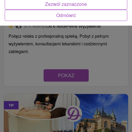
Pobyt uzdrowiskowy KLASYCZNY: Pobyt
Zezwól zaznaczone
regeneracyjny z opieką lekarską
Odmówić
Uzdrowisko Bojnice
Od 6 Noce
Pełne Wyżywienie
9,3
(575 recenzji)
Połącz relaks z profesjonalną opieką. Pobyt z pełnym
wyżywieniem, konsultacjami lekarskimi i codziennymi
zabiegami.
POKAZ
TIP