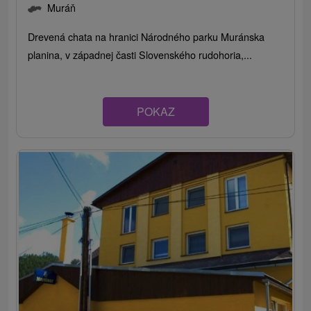
Muráň
Drevená chata na hranici Národného parku Muránska
planina, v západnej časti Slovenského rudohoria,...
POKAZ