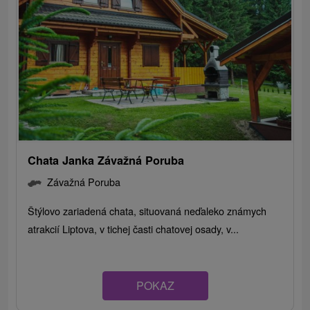
Chata Janka Závažná Poruba
Závažná Poruba
Štýlovo zariadená chata, situovaná neďaleko známych
atrakcií Liptova, v tichej časti chatovej osady, v...
POKAZ