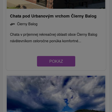
Chata pod Urbanovým vrchom Čierny Balog
Čierny Balog
Chata v príjemnej rekreačnej oblasti obce Čierny Balog
návštevníkom celoročne ponúka komfortné...
POKAZ