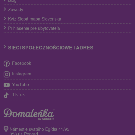
Zawody
Kvíz Slepá mapa Slovenska
Prihlásenie pre ubytovateľa
SIECI SPOŁECZNOŚCIOWE I ADRES
Facebook
Instagram
YouTube
TikTok
Námestie svätého Egídia 41/95
058 01 Poprad