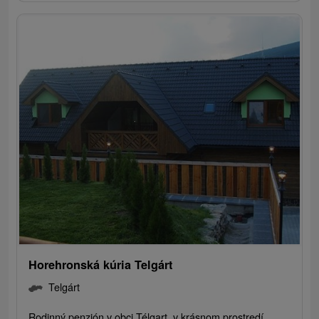
Horehronská kúria Telgárt
Telgárt
Rodinný penzión v obci Télgart, v krásnom prostredí