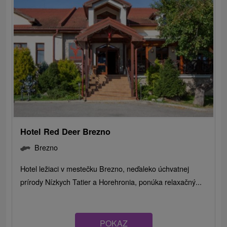
Hotel Red Deer Brezno
Brezno
Hotel ležiaci v mestečku Brezno, neďaleko úchvatnej
prírody Nízkych Tatier a Horehronia, ponúka relaxačný...
POKAZ