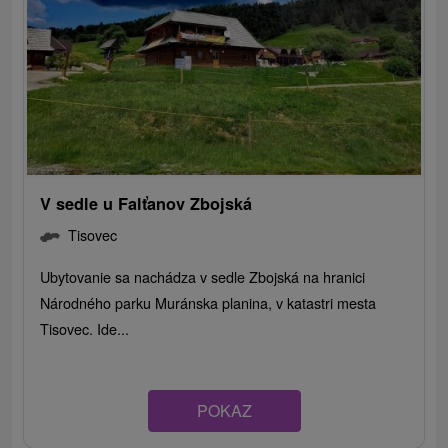
V sedle u Falťanov Zbojská
Tisovec
Ubytovanie sa nachádza v sedle Zbojská na hranici
Národného parku Muránska planina, v katastri mesta
Tisovec. Ide...
POKAZ