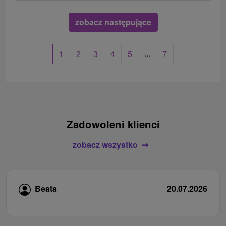
zobacz następujące
...
1
2
3
4
5
7
Zadowoleni klienci
zobacz wszystko
Beata
20.07.2026