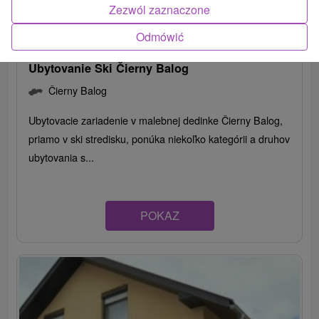
Zezwól zaznaczone
Odmówić
Ubytovanie Ski Čierny Balog
Čierny Balog
Ubytovacie zariadenie v malebnej dedinke Čierny Balog,
priamo v ski stredisku, ponúka niekoľko kategórii a druhov
ubytovania s...
POKAZ