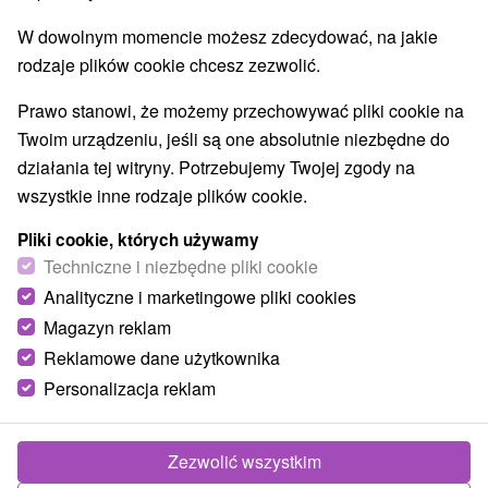
W dowolnym momencie możesz zdecydować, na jakie
Wsie i miasta
rodzaje plików cookie chcesz zezwolić.
Pokaż wszystko
Čierny Balog
(14)
Telgárt
(12)
Prawo stanowi, że możemy przechowywać pliki cookie na
Twoim urządzeniu, jeśli są one absolutnie niezbędne do
TOP - BESTSELLERY
NAJTAŃSZE
WSZYSTKO
działania tej witryny. Potrzebujemy Twojej zgody na
wszystkie inne rodzaje plików cookie.
Pliki cookie, których używamy
Techniczne i niezbędne pliki cookie
Analityczne i marketingowe pliki cookies
Magazyn reklam
Reklamowe dane użytkownika
Personalizacja reklam
Zezwolić wszystkim