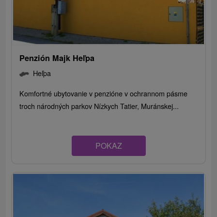
Penzión Majk Heľpa
Heľpa
Komfortné ubytovanie v penzióne v ochrannom pásme
troch národných parkov Nízkych Tatier, Muránskej...
POKAZ