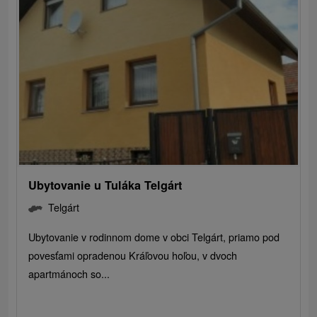
Ubytovanie u Tuláka Telgárt
Telgárt
Ubytovanie v rodinnom dome v obci Telgárt, priamo pod
povesťami opradenou Kráľovou hoľou, v dvoch
apartmánoch so...