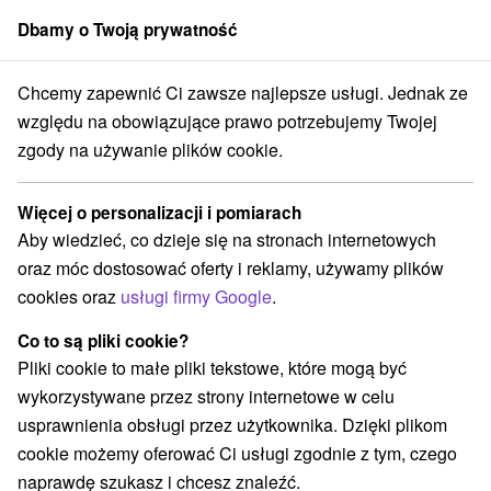
Dbamy o Twoją prywatność
członek grupy
Sorger
Chcemy zapewnić Ci zawsze najlepsze usługi. Jednak ze
Zakwaterowanie na Słowacji
Muránska planina
względu na obowiązujące prawo potrzebujemy Twojej
zgody na używanie plików cookie.
Zakwaterowanie na Słowacji
Muránska planina
Więcej o personalizacji i pomiarach
Aby wiedzieć, co dzieje się na stronach internetowych
Kategorie
oraz móc dostosować oferty i reklamy, używamy plików
cookies oraz
usługi firmy Google
.
Wszystkie kategorie
Hotele na Slovacji
(4)
Apartmány
Chaty na prenájom
(12)
(30)
Co to są pliki cookie?
Drevenice
Penzióny
Priváty
(11)
(11)
(2)
Pliki cookie to małe pliki tekstowe, które mogą być
Ubytovne
(2)
wykorzystywane przez strony internetowe w celu
usprawnienia obsługi przez użytkownika. Dzięki plikom
cookie możemy oferować Ci usługi zgodnie z tym, czego
Wybierz lokalizację lub datę
naprawdę szukasz i chcesz znaleźć.