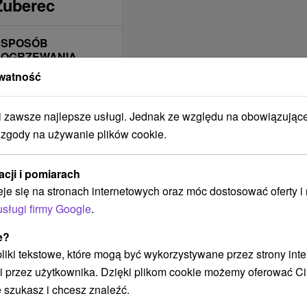
Zuberec
SPOSÓB
OGRZEWANIA
BUDYNKU
watność
Plynové
zawsze najlepsze usługi. Jednak ze względu na obowiązując
BUDYNEK JEST
NYCH
OBJĘTY ZASIĘGIEM
 zgody na używanie plików cookie.
SIECI
KOMÓRKOWEJ
acji i pomiarach
Telekom
eje się na stronach internetowych oraz móc dostosować oferty 
Orange
usługi firmy Google
.
O2
e?
ZAKWATEROWANIE
 pliki tekstowe, które mogą być wykorzystywane przez strony int
JEST
ODPOWIEDNIE DLA
i przez użytkownika. Dzięki plikom cookie możemy oferować Ci
 szukasz i chcesz znaleźć.
Pre motorkárov