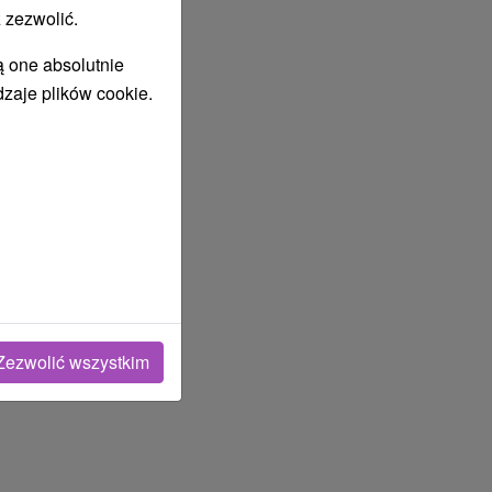
 zezwolić.
ą one absolutnie
dzaje plików cookie.
Zezwolić wszystkim