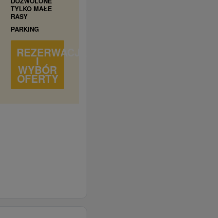
DOZWOLONE
TYLKO MAŁE
RASY
PARKING
REZERWACJA
I
WYBÓR
OFERTY