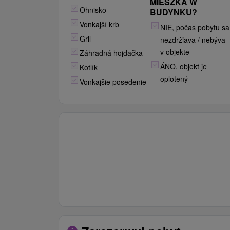
MIESZKA W
Ohnisko
BUDYNKU?
Vonkajší krb
NIE, počas pobytu sa
Gril
nezdržiava / nebýva
v objekte
Záhradná hojdačka
ÁNO, objekt je
Kotlík
oplotený
Vonkajšie posedenie