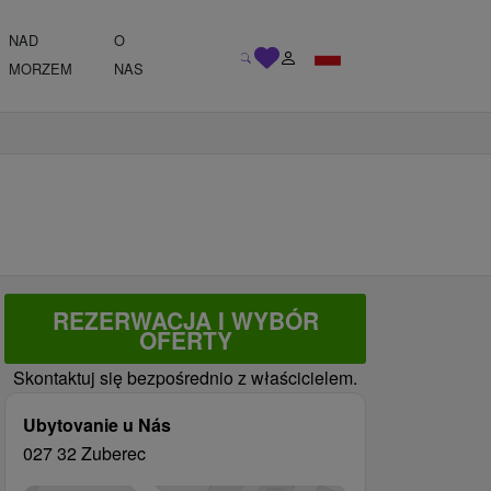
NAD
O
MORZEM
NAS
REZERWACJA I WYBÓR
OFERTY
Skontaktuj się bezpośrednio z właścicielem.
Ubytovanie u Nás
027 32 Zuberec