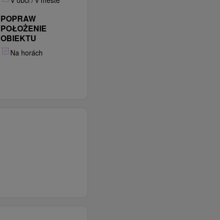
V obci / v meste
POPRAW
POŁOŻENIE
OBIEKTU
Na horách