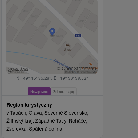
© OpenStreetMap
N +49° 15' 35.28'', E +19° 36' 38.52''
Nawigować
Zobacz mapę
Region turystyczny
v Tatrách, Orava, Severné Slovensko,
Žilinský kraj, Západné Tatry, Roháče,
Zverovka, Spálená dolina