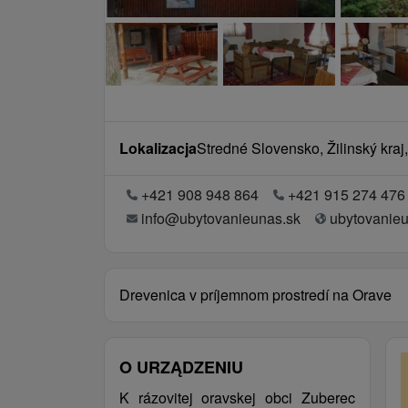
Lokalizacja
Stredné Slovensko, Žilinský kraj
+421 908 948 864
+421 915 274 476
info@ubytovanieunas.sk
ubytovanieu
Drevenica v príjemnom prostredí na Orave
O URZĄDZENIU
K rázovitej oravskej obci Zuberec