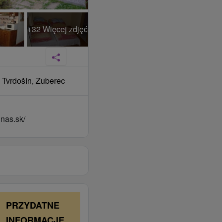
+32 Więcej zdjęć
, Tvrdošín, Zuberec
nas.sk/
PRZYDATNE
INFORMACJE