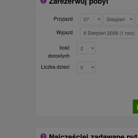
Zarezerwuj pobyt
Przyjazd
Wyjazd
Ilość
dorosłych
Liczba dzieci
Najczęściej zadawane py