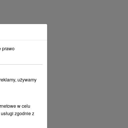
e prawo
i reklamy, używamy
ernetowe w celu
 usługi zgodnie z