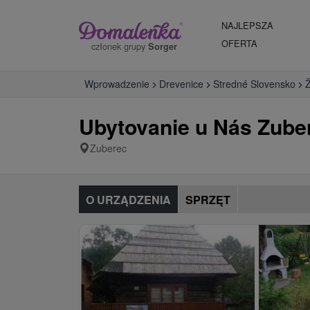
NAJLEPSZA
OFERTA
członek grupy
Sorger
Wprowadzenie
Drevenice
Stredné Slovensko
Ž
Ubytovanie u Nás Zube
Zuberec
O URZĄDZENIA
SPRZĘT