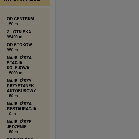
OD CENTRUM
150 m
Z LOTNISKA
85400 m
OD STOKÓW
850 m
NAJBLIŻSZA
STACJA
KOLEJOWA
15000 m
NAJBLIŻSZY
PRZYSTANEK
AUTOBUSOWY
150 m
NAJBLIŻSZA
RESTAURACJA
10 m
NAJBLIŻSZE
JEDZENIE
150 m