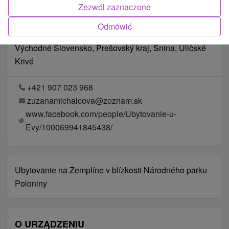
Zezwól zaznaczone
Odmówić
Lokalizacja
Východné Slovensko, Prešovský kraj, Snina, Uličské
Krivé
+421 907 023 968
zuzanamichalcova@zoznam.sk
www.facebook.com/people/Ubytovanie-u-
Evy/100069941845438/
Ubytovanie na Zemplíne v blízkosti Národného parku
Poloniny
O URZĄDZENIU