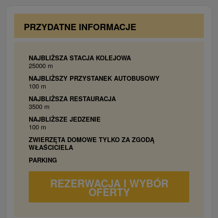
jednolôžková posteľ, sociálne zariadenie (sprchový
kút, toaleta), WiFi
PRZYDATNE INFORMACJE
NAJBLIŻSZA STACJA KOLEJOWA
25000 m
NAJBLIŻSZY PRZYSTANEK AUTOBUSOWY
100 m
NAJBLIŻSZA RESTAURACJA
3500 m
NAJBLIŻSZE JEDZENIE
100 m
ZWIERZĘTA DOMOWE TYLKO ZA ZGODĄ
WŁAŚCICIELA
PARKING
REZERWACJA I WYBÓR
OFERTY