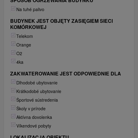
SPOSÓB OGRZEWANIA BUDYNKU
Na tuhé palivo
BUDYNEK JEST OBJĘTY ZASIĘGIEM SIECI
KOMÓRKOWEJ
Telekom
Orange
O2
4ka
ZAKWATEROWANIE JEST ODPOWIEDNIE DLA
Dlhodobé ubytovanie
Krátkodobé ubytovanie
Športové sústredenia
Školy v prírode
Aktívna dovolenka
Víkendové pobyty
LOKALIZACJA OBIEKTU