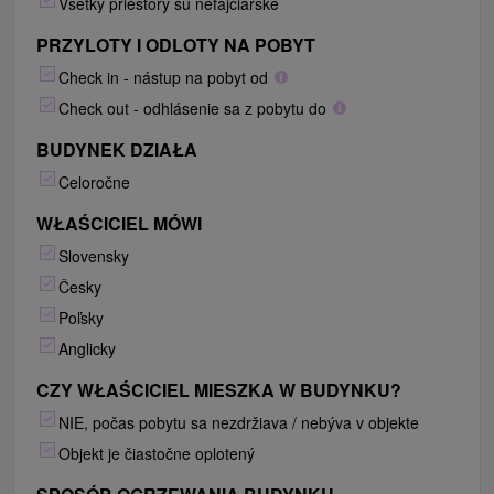
Všetky priestory sú nefajčiarske
PRZYLOTY I ODLOTY NA POBYT
Check in - nástup na pobyt od
Check out - odhlásenie sa z pobytu do
BUDYNEK DZIAŁA
Celoročne
WŁAŚCICIEL MÓWI
Slovensky
Česky
Poľsky
Anglicky
CZY WŁAŚCICIEL MIESZKA W BUDYNKU?
NIE, počas pobytu sa nezdržiava / nebýva v objekte
Objekt je čiastočne oplotený