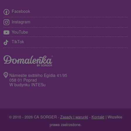
Facebook
Instagram
YouTube
TikTok
Námestie svätého Egídia 41/95
058 01 Poprad
W budynku INTESu
© 2010 - 2026 CA SORGER -
Zasady i warunki
-
Kontakt
| Wszelkie
prawa zastrzeżone.