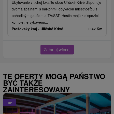
Ubytovanie v tichej lokalite obce Uličské Krivé disponuje
dvoma spálňami s balkónmi, obývacou miestnosťou s
pohodlným gaučom a TV/SAT. Hostia majú k dispozícii
kompletne vybavenú...
Prešovský kraj -
Uličské Krivé
0.42 Km
Załaduj więcej
TE OFERTY MOGĄ PAŃSTWO
BYĆ TAKŻE
ZAINTERESOWANY
TIP