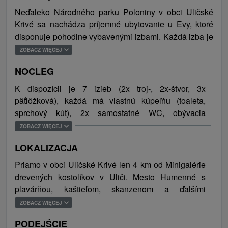
Neďaleko Národného parku Poloniny v obci Uličské
Krivé sa nachádza príjemné ubytovanie u Evy, ktoré
disponuje pohodlne vybavenými izbami. Každá izba je
vybavená vlastným sociálnym zariadením, pre väčší
ZOBACZ WIĘCEJ
komfort sú k dispozícii aj dve samostatné toalety. Na
NOCLEG
prízemí sa nachádza kompletne vybavená kuchyňa s
jedálenským posedením a na poschodí je pre hostí
K dispozícii je 7 izieb (2x troj-, 2x-štvor, 3x
pripravený menší plne vybavený kuchynský kút. Počas
päťlôžková), každá má vlastnú kúpeľňu (toaleta,
voľna si môžu návštevníci oddýchnuť v obývacej
sprchový kút), 2x samostatné WC, obývacia
miestnosti s pohodlným gaučom, televízorom a krbom,
miestnosť, krb, gauč, TV, kuchynský kút a veľká
ZOBACZ WIĘCEJ
ktorého teplo ocenia najmä v zime. V exteriéri sa
kuchyňa. Celková kapacita ubytovania je 29 osôb
nachádza altánok s vonkajším posedením, ktoré hostia
LOKALIZACJA
(29x pevné lôžka).
využijú najmä v letných mesiacoch. Samozrejmosťou
Priamo v obci Uličské Krivé len 4 km od Minigalérie
je technická miestnosť na odloženie lyží a bicyklov,
drevených kostolíkov v Uliči. Mesto Humenné s
bezplatné WiFi pripojenie k internetu a parkovanie
plavárňou, kaštieľom, skanzenom a ďalšími
priamo pri objekte. Národný park Poloniny ponúka
zaujímavými atrakciami je vzdialené 57 km.
ZOBACZ WIĘCEJ
množstvo príležitostí pre aktívne trávenie voľného času.
PODEJŚCIE