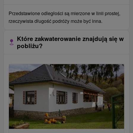
Przedstawione odległości są mierzone w linii prostej,
rzeczywista długość podróży może być inna.
Które zakwaterowanie znajdują się w
pobliżu?