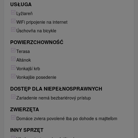
USŁUGA
Lyžiareň
WiFi pripojenie na internet
Úschovňa na bicykle
POWIERZCHOWNOŚĆ
Terasa
Altánok
Vonkajší krb
Vonkajšie posedenie
DOSTĘP DLA NIEPEŁNOSPRAWNYCH
Zariadenie nemá bezbariérový prístup
ZWIERZĘTA
Domáce zviera povolené iba po dohode s majiteľom
INNY SPRZĘT