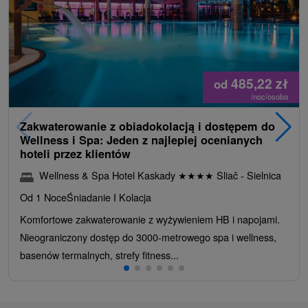
485,22
zł
od
/noc/osoba
Zakwaterowanie z obiadokolacją i dostępem do
Wellness i Spa: Jeden z najlepiej ocenianych
hoteli przez klientów
Wellness & Spa Hotel Kaskady
★
★
★
★
Sliač - Sielnica
Od 1 Noce
Śniadanie I Kolacja
Komfortowe zakwaterowanie z wyżywieniem HB i napojami.
Nieograniczony dostęp do 3000-metrowego spa i wellness,
basenów termalnych, strefy fitness...