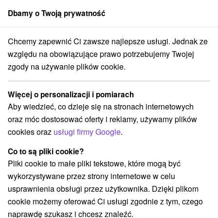
Dbamy o Twoją prywatność
członek grupy
Sorger
Chcemy zapewnić Ci zawsze najlepsze usługi. Jednak ze
sko
Prešovský kraj
Uličské Krivé
Ubytovanie u Evy Uličské Krivé
względu na obowiązujące prawo potrzebujemy Twojej
zgody na używanie plików cookie.
Ubytovanie u Evy Uličské Krivé
Uličské Krivé
Więcej o personalizacji i pomiarach
Aby wiedzieć, co dzieje się na stronach internetowych
oraz móc dostosować oferty i reklamy, używamy plików
REZERWACJA I WYBÓR OFERTY
cookies oraz
usługi firmy Google
.
Skontaktuj się bezpośrednio z właścicielem.
Co to są pliki cookie?
Przejdź do lokalizacji
Pliki cookie to małe pliki tekstowe, które mogą być
wykorzystywane przez strony internetowe w celu
O URZĄDZENIA
SPRZĘT
usprawnienia obsługi przez użytkownika. Dzięki plikom
cookie możemy oferować Ci usługi zgodnie z tym, czego
naprawdę szukasz i chcesz znaleźć.