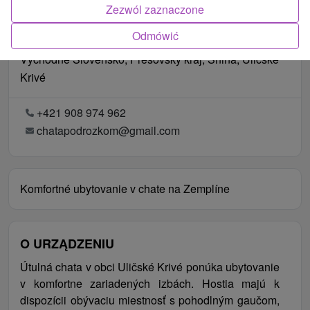
Zezwól zaznaczone
Odmówić
Lokalizacja
Východné Slovensko, Prešovský kraj, Snina, Uličské
Krivé
+421 908 974 962
chatapodrozkom@gmail.com
Komfortné ubytovanie v chate na Zemplíne
O URZĄDZENIU
Útulná chata v obci Uličské Krivé ponúka ubytovanie
v komfortne zariadených izbách. Hostia majú k
dispozícii obývaciu miestnosť s pohodlným gaučom,