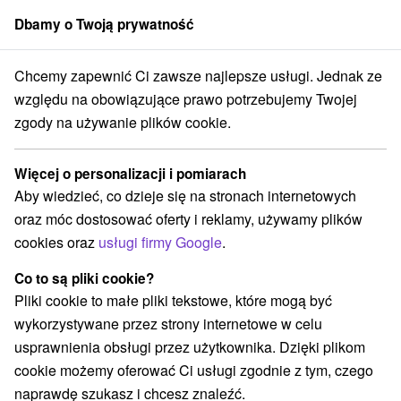
Dbamy o Twoją prywatność
członek grupy
Sorger
Chcemy zapewnić Ci zawsze najlepsze usługi. Jednak ze
o
Prešovský kraj
Uličské Krivé
Chata pod Rožkom Uličské Krivé
względu na obowiązujące prawo potrzebujemy Twojej
zgody na używanie plików cookie.
Chata pod Rožkom Uličské Krivé
Uličské Krivé
Więcej o personalizacji i pomiarach
Aby wiedzieć, co dzieje się na stronach internetowych
oraz móc dostosować oferty i reklamy, używamy plików
Rezerwacja i wybór oferty
cookies oraz
usługi firmy Google
.
Co to są pliki cookie?
Przejdź do lokalizacji
Pliki cookie to małe pliki tekstowe, które mogą być
wykorzystywane przez strony internetowe w celu
O URZĄDZENIA
SPECJALNE OFERTY
SPRZĘT
usprawnienia obsługi przez użytkownika. Dzięki plikom
cookie możemy oferować Ci usługi zgodnie z tym, czego
naprawdę szukasz i chcesz znaleźć.