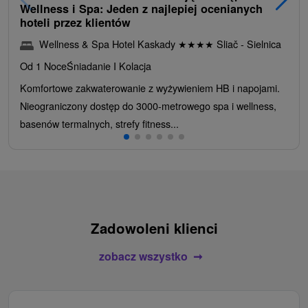
Wellness i Spa: Jeden z najlepiej ocenianych
hoteli przez klientów
Wellness & Spa Hotel Kaskady
★
★
★
★
Sliač - Sielnica
Od 1 Noce
Śniadanie I Kolacja
Komfortowe zakwaterowanie z wyżywieniem HB i napojami.
Nieograniczony dostęp do 3000-metrowego spa i wellness,
basenów termalnych, strefy fitness...
Zadowoleni klienci
zobacz wszystko