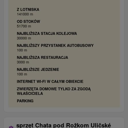
Z LOTNISKA
141000 m
OD STOKÓW
51700 m
NAJBLIŻSZA STACJA KOLEJOWA
30000 m
NAJBLIŻSZY PRZYSTANEK AUTOBUSOWY
100 m
NAJBLIŻSZA RESTAURACJA
3000 m
NAJBLIŻSZE JEDZENIE
100 m
INTERNET WI-FI W CAŁYM OBIEKCIE
ZWIERZĘTA DOMOWE TYLKO ZA ZGODĄ
WŁAŚCICIELA
PARKING
sprzęt Chata pod Rožkom Uličské