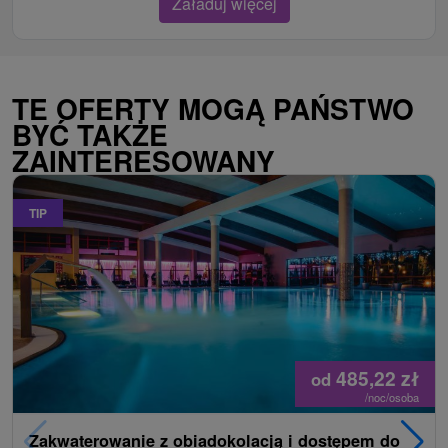
Załaduj więcej
TE OFERTY MOGĄ PAŃSTWO
BYĆ TAKŻE
ZAINTERESOWANY
TIP
485,22
zł
od
/noc/osoba
Zakwaterowanie z obiadokolacją i dostępem do