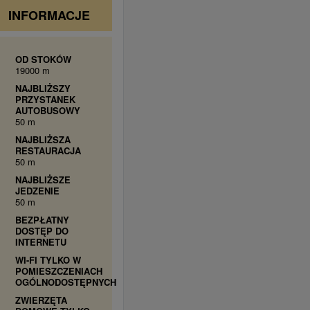
INFORMACJE
OD STOKÓW
19000 m
NAJBLIŻSZY
PRZYSTANEK
AUTOBUSOWY
50 m
NAJBLIŻSZA
RESTAURACJA
50 m
NAJBLIŻSZE
JEDZENIE
50 m
BEZPŁATNY
DOSTĘP DO
INTERNETU
WI-FI TYLKO W
POMIESZCZENIACH
OGÓLNODOSTĘPNYCH
ZWIERZĘTA