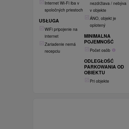
Internet Wi-Fi iba v
nezdržiava / nebýva
spoločných priestoch
v objekte
ÁNO, objekt je
USŁUGA
oplotený
WiFi pripojenie na
MINIMALNA
internet
POJEMNOŚĆ
Zariadenie nemá
Počet osôb
recepciu
ODLEGŁOŚĆ
PARKOWANIA OD
OBIEKTU
Pri objekte