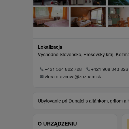
Lokalizacja
Východné Slovensko, Prešovský kraj, Kežma
+421 524 822 728
+421 908 343 826
viera.oravcova@zoznam.sk
Ubytovanie pri Dunajci s altánkom, grilom 
O URZĄDZENIU