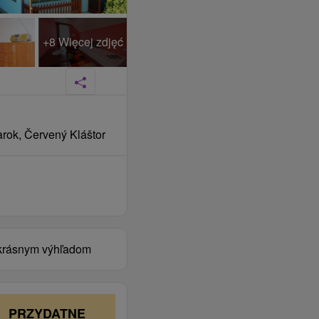
+8 Więcej zdjęć
rok, Červený Kláštor
a krásnym výhľadom
PRZYDATNE