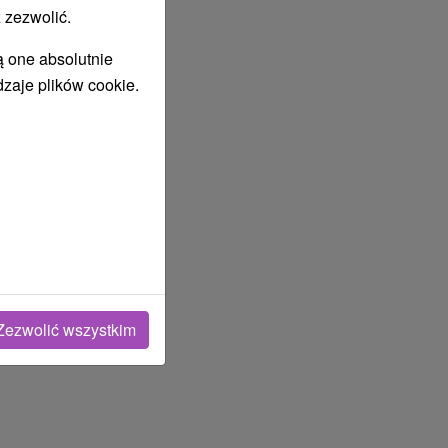
 zezwolić.
ą one absolutnie
dzaje plików cookie.
Zezwolić wszystkim