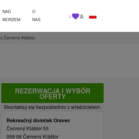
NAD
O
MORZEM
NAS
 Červený Kláštor
REZERWACJA I WYBÓR
OFERTY
Skontaktuj się bezpośrednio z właścicielem.
Rekreačný domček Oravec
Červený Kláštor 55
059 06 Červený Kláštor