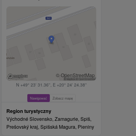
© OpenStreetMap
N +49° 23' 31.36'', E +20° 24' 24.38''
Nawigować
Zobacz mapę
Region turystyczny
Východné Slovensko, Zamagurie, Spiš,
Prešovský kraj, Spišská Magura, Pieniny