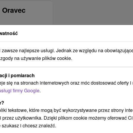
 Oravec
watność
ŚĆ
SPOSÓB
OGRZEWANIA
BUDYNKU
zawsze najlepsze usługi. Jednak ze względu na obowiązując
Centrálne
 zgody na używanie plików cookie.
Elektrické
Plynové
acji i pomiarach
eje się na stronach internetowych oraz móc dostosować oferty 
PALENIE
DOZWOLONE W
usługi firmy Google
.
BUDYNKU?
e?
NIE JE v interiéri
 pliki tekstowe, które mogą być wykorzystywane przez strony int
povolené
i przez użytkownika. Dzięki plikom cookie możemy oferować Ci
BUDYNEK JEST
 szukasz i chcesz znaleźć.
OBJĘTY ZASIĘGIEM