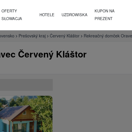
OFERTY
KUPON NA
HOTELE
UZDROWISKA
SŁOWACJA
PREZENT
ovensko
Prešovský kraj
Červený Kláštor
Rekreačný domček Oravec
vec Červený Kláštor