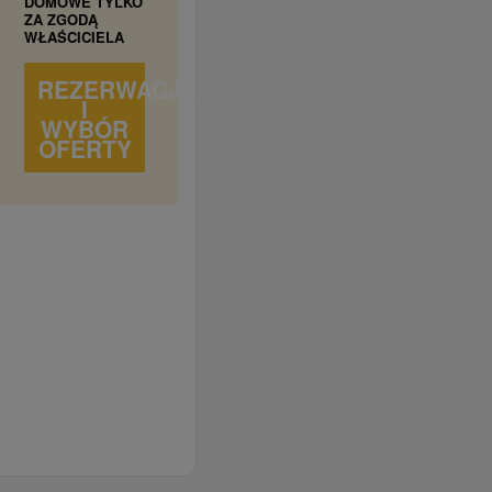
DOMOWE TYLKO
ZA ZGODĄ
WŁAŚCICIELA
REZERWACJA
I
WYBÓR
OFERTY