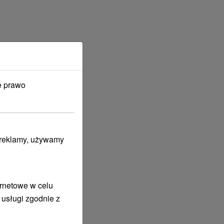
e prawo
i reklamy, używamy
ernetowe w celu
 usługi zgodnie z