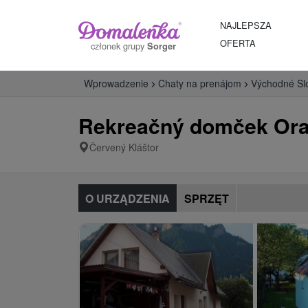
NAJLEPSZA
OFERTA
członek grupy
Sorger
Wprowadzenie
Chaty na prenájom
Východné Sl
Rekreačný domček Ora
Červený Kláštor
O URZĄDZENIA
SPRZĘT