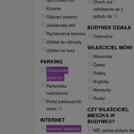
Sprchovací kút
Check out -
Kúrenie
odhlásenie sa z
pobytu do
Obývací priestor
Jedálenský stôl
BUDYNEK DZIAŁA
Rychlovarná kanvica
Celoročne
Výhľad do záhrady
WŁAŚCICIEL MÓWI
Výhľad na hory
Slovensky
PARKING
Česky
Parkovisko
Poľsky
zadarmo
Anglicky
Parkovisko
Nemecky
nestrážené
Rusky
Počet parkovacích
miest
CZY WŁAŚCICIEL
MIESZKA W
INTERNET
BUDYNKU?
Internet zadarmo
NIE, počas pobytu sa