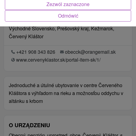
Zezwól zaznaczone
Odmówić
Lokalizacja
Východné Slovensko, Prešovský kraj, Kežmarok,
Červený Kláštor
+421 908 343 826
obecck@orangemail.sk
www.cervenyklastor.sk/portal-item-sk/1/
Jednoduché a útulné ubytovanie v centre Červeného
Kláštora s výhľadom na rieku a možnosťou oddychu v
altánku s krbom
O URZĄDZENIU
Obecný penzión uprostred obce Červený Kláštor s