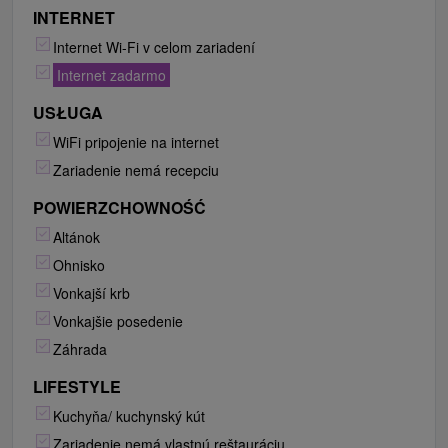
INTERNET
Internet Wi-Fi v celom zariadení
Internet zadarmo
USŁUGA
WiFi pripojenie na internet
Zariadenie nemá recepciu
POWIERZCHOWNOŚĆ
Altánok
Ohnisko
Vonkajší krb
Vonkajšie posedenie
Záhrada
LIFESTYLE
Kuchyňa/ kuchynský kút
Zariadenie nemá vlastnú reštauráciu