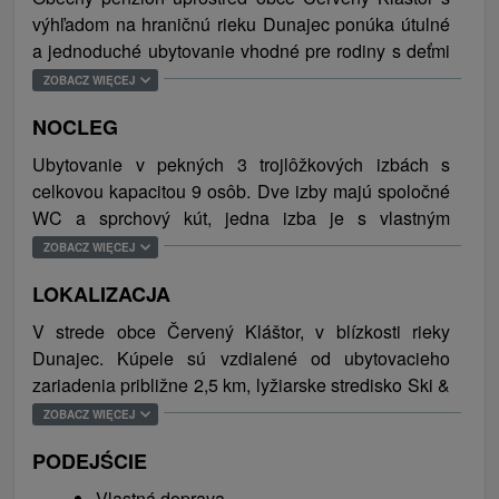
výhľadom na hraničnú rieku Dunajec ponúka útulné
a jednoduché ubytovanie vhodné pre rodiny s deťmi
alebo skupiny. Voľný čas je možné tráviť v
ZOBACZ WIĘCEJ
spoločenskej miestnosti a za pekného počasia
NOCLEG
posedením v záhradnom altánku s vonkajším krbom.
Samozrejmosťou je bezplatné WiFi pripojenie na
Ubytovanie v pekných 3 trojlôžkových izbách s
internet a parkovisko pre tri autá zabezpečené vo
celkovou kapacitou 9 osôb. Dve izby majú spoločné
dvore ubytovacieho zariadenia.
WC a sprchový kút, jedna izba je s vlastným
sociálnym zariadením (sprcha, WC). K dispozícii
ZOBACZ WIĘCEJ
Názov obce je odvodený od Kartuziánsko-
plne vybavená spoločná kuchynka a vstupná
Kalmudského kláštora zo 14. storočia, ktorý v
LOKALIZACJA
spoločenská hala s TV.
súčasnosti slúži ako turistická atrakcia. Červený
V strede obce Červený Kláštor, v blízkosti rieky
kláštor je známe turisticky vyhľadavané miesto s
Dunajec. Kúpele sú vzdialené od ubytovacieho
krásnymi výhľadmi na okolitú prírodu a poskytuje
zariadenia približne 2,5 km, lyžiarske stredisko Ski &
veľa možností pre aktívny oddych v podobe turistiky
Sun Bachledka v Jezersku 20 km a mesto Stará
a cykloturistiky (výstup na Tri Koruny, hrebeňové
ZOBACZ WIĘCEJ
Ľubovňa približne 28 km.
pochody cez Haligovské skaly) alebo výletov do
PODEJŚCIE
Poľska, na priehradu a zámok v Niedzici, či poľského
kúpeľného mestečka Sczawnica. V časti obce
Vlastná doprava.