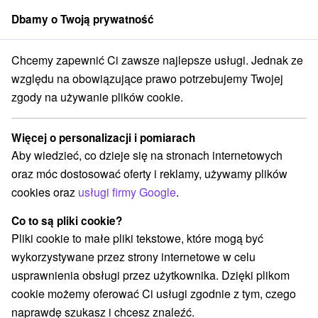
Dbamy o Twoją prywatność
członek grupy
Sorger
Chcemy zapewnić Ci zawsze najlepsze usługi. Jednak ze
Prešovský kraj
Červený Kláštor
Obecný penzión Červený Kláštor
względu na obowiązujące prawo potrzebujemy Twojej
zgody na używanie plików cookie.
Obecný penzión Červený Kláštor
Červený Kláštor
Więcej o personalizacji i pomiarach
Aby wiedzieć, co dzieje się na stronach internetowych
oraz móc dostosować oferty i reklamy, używamy plików
REZERWACJA I WYBÓR OFERTY
cookies oraz
usługi firmy Google
.
Skontaktuj się bezpośrednio z właścicielem.
Co to są pliki cookie?
Przejdź do lokalizacji
Pliki cookie to małe pliki tekstowe, które mogą być
wykorzystywane przez strony internetowe w celu
O URZĄDZENIA
SPRZĘT
usprawnienia obsługi przez użytkownika. Dzięki plikom
cookie możemy oferować Ci usługi zgodnie z tym, czego
naprawdę szukasz i chcesz znaleźć.