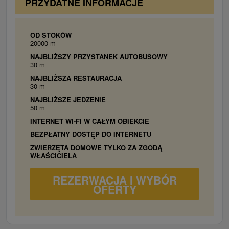
PRZYDATNE INFORMACJE
OD STOKÓW
20000 m
NAJBLIŻSZY PRZYSTANEK AUTOBUSOWY
30 m
NAJBLIŻSZA RESTAURACJA
30 m
NAJBLIŻSZE JEDZENIE
50 m
INTERNET WI-FI W CAŁYM OBIEKCIE
BEZPŁATNY DOSTĘP DO INTERNETU
ZWIERZĘTA DOMOWE TYLKO ZA ZGODĄ
WŁAŚCICIELA
REZERWACJA I WYBÓR
OFERTY