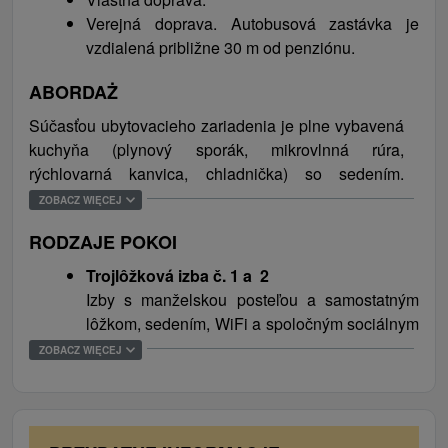
Červený Kláštor sa nachádzajú aj obnovené kúpele
Verejná doprava. Autobusová zastávka je
zamerané na liečbu kožných chorôb. Červený
vzdialená približne 30 m od penziónu.
Kláštor je známy aj splavom drevenými plťami
ABORDAŻ
Prielomom Dunajca a v poslednej dobe sa obec
stala obľúbeným miestom aj pre rekreačnú lyžiarsku
Súčasťou ubytovacieho zariadenia je plne vybavená
klientelu.
kuchyňa (plynový sporák, mikrovlnná rúra,
rýchlovarná kanvica, chladnička) so sedením.
Najbližšia reštaurácia sa nachádza len pá metrov od
ZOBACZ WIĘCEJ
ubytovacieho zariadenia.
RODZAJE POKOI
Trojlôžková izba č. 1 a 2
Izby s manželskou posteľou a samostatným
lôžkom, sedením, WiFi a spoločným sociálnym
zariadením (sprchový kút, WC).
ZOBACZ WIĘCEJ
Trojlôžková izba č. 3
Izba s manželskou posteľou a samostatným
lôžkom, sedením, WiFi a vlastným sociálnym
zariadením (sprchový kút, WC).