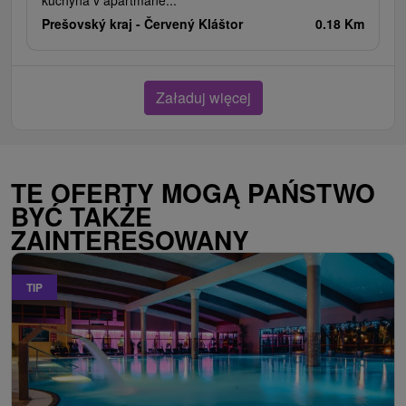
kuchyňa v apartmáne...
Prešovský kraj -
Červený Kláštor
0.18 Km
Załaduj więcej
TE OFERTY MOGĄ PAŃSTWO
BYĆ TAKŻE
ZAINTERESOWANY
TIP