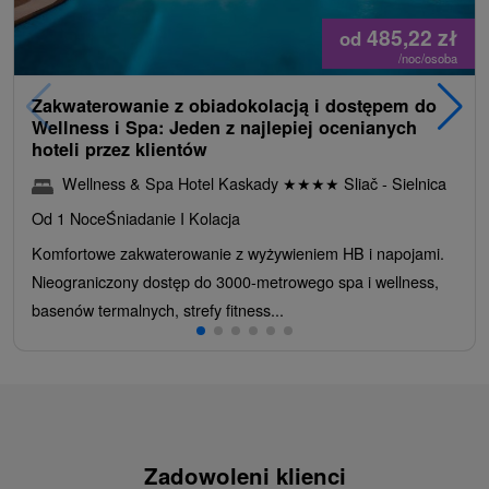
485,22
zł
od
/noc/osoba
Zakwaterowanie z obiadokolacją i dostępem do
Wellness i Spa: Jeden z najlepiej ocenianych
hoteli przez klientów
Wellness & Spa Hotel Kaskady
★
★
★
★
Sliač - Sielnica
Od 1 Noce
Śniadanie I Kolacja
Komfortowe zakwaterowanie z wyżywieniem HB i napojami.
Nieograniczony dostęp do 3000-metrowego spa i wellness,
basenów termalnych, strefy fitness...
Zadowoleni klienci