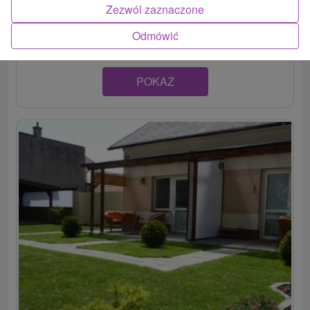
Rekreačný dom v krásnom kúpeľnom meste Štúrovo.
Zezwól zaznaczone
Disponuje štyrmi samostatnými izbami s TV, pri...
Odmówić
POKAZ