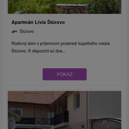
Apartmán Lívia Štúrovo
Štúrovo
Rodinný dom v príjemnom prostredí kúpeľného mesta
Štúrovo. K dispozícii sú dva...
POKAZ