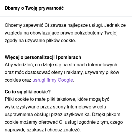
Dbamy o Twoją prywatność
członek grupy
Sorger
Chcemy zapewnić Ci zawsze najlepsze usługi. Jednak ze
Priváty
Západné Slovensko
Nitriansky kraj
Štúrovo
względu na obowiązujące prawo potrzebujemy Twojej
zgody na używanie plików cookie.
Priváty Štúrovo
Więcej o personalizacji i pomiarach
Kategorie
Aby wiedzieć, co dzieje się na stronach internetowych
oraz móc dostosować oferty i reklamy, używamy plików
Wszystkie kategorie
Hotele na Slovacji
(4)
cookies oraz
usługi firmy Google
.
Apartmány
Chaty na prenájom
Drevenice
(26)
(10)
(5)
Penzióny
Priváty
(12)
(4)
Co to są pliki cookie?
Pliki cookie to małe pliki tekstowe, które mogą być
wykorzystywane przez strony internetowe w celu
Wybierz lokalizację lub datę
usprawnienia obsługi przez użytkownika. Dzięki plikom
cookie możemy oferować Ci usługi zgodnie z tym, czego
NAJTAŃSZE
NAJDROŻSZE
NA PO
WSZYSTKO
naprawdę szukasz i chcesz znaleźć.