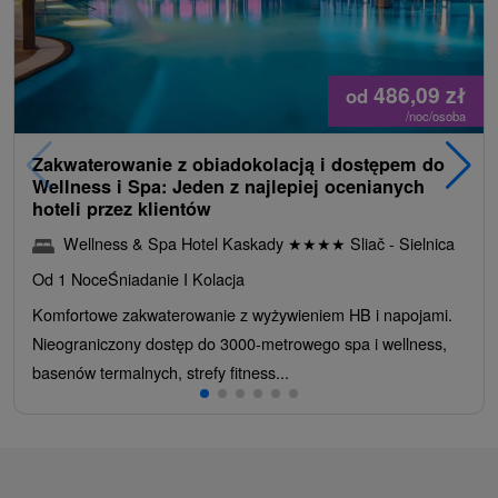
486,09
zł
od
/noc/osoba
Zakwaterowanie z obiadokolacją i dostępem do
Wellness i Spa: Jeden z najlepiej ocenianych
hoteli przez klientów
Wellness & Spa Hotel Kaskady
★
★
★
★
Sliač - Sielnica
Od 1 Noce
Śniadanie I Kolacja
Komfortowe zakwaterowanie z wyżywieniem HB i napojami.
Nieograniczony dostęp do 3000-metrowego spa i wellness,
basenów termalnych, strefy fitness...