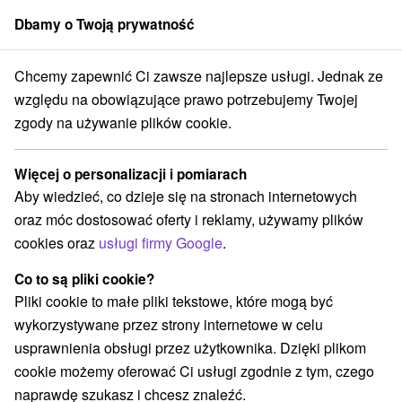
Dbamy o Twoją prywatność
członek grupy
Sorger
Chcemy zapewnić Ci zawsze najlepsze usługi. Jednak ze
Penzióny
Západné Slovensko
Nitriansky kraj
Štúrovo
względu na obowiązujące prawo potrzebujemy Twojej
zgody na używanie plików cookie.
Penzióny Štúrovo
Więcej o personalizacji i pomiarach
Kategorie
Aby wiedzieć, co dzieje się na stronach internetowych
oraz móc dostosować oferty i reklamy, używamy plików
Wszystkie kategorie
Hotele na Slovacji
(4)
cookies oraz
usługi firmy Google
.
Apartmány
Chaty na prenájom
Drevenice
(26)
(10)
(5)
Penzióny
Priváty
(12)
(4)
Co to są pliki cookie?
Pliki cookie to małe pliki tekstowe, które mogą być
wykorzystywane przez strony internetowe w celu
Wybierz lokalizację lub datę
usprawnienia obsługi przez użytkownika. Dzięki plikom
cookie możemy oferować Ci usługi zgodnie z tym, czego
TOP - BESTSELLERY
NAJTAŃSZE
WSZYSTKO
naprawdę szukasz i chcesz znaleźć.