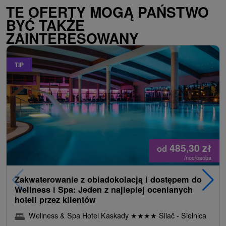
TE OFERTY MOGĄ PAŃSTWO
BYĆ TAKŻE
ZAINTERESOWANY
TIP
485,30
zł
od
/noc/osoba
Zakwaterowanie z obiadokolacją i dostępem do
Wellness i Spa: Jeden z najlepiej ocenianych
hoteli przez klientów
Wellness & Spa Hotel Kaskady
★
★
★
★
Sliač - Sielnica