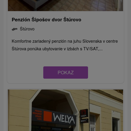
Penzión Šipošov dvor Štúrovo
Štúrovo
Komfortne zariadený penzión na juhu Slovenska v centre
Štúrova ponúka ubytovanie v izbách s TV/SAT,...
POKAZ