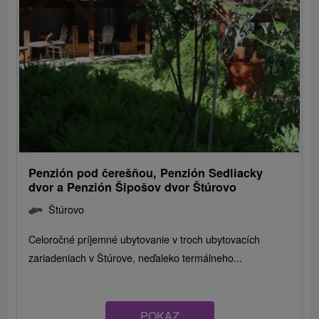
Penzión pod čerešňou, Penzión Sedliacky
dvor a Penzión Šipošov dvor Štúrovo
Štúrovo
Celoročné príjemné ubytovanie v troch ubytovacích
zariadeniach v Štúrove, neďaleko termálneho...
POKAZ