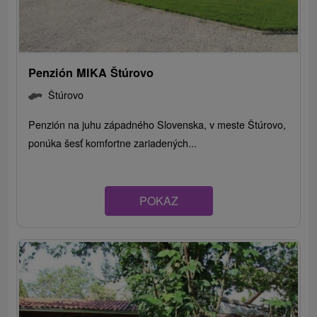
Penzión MIKA Štúrovo
Štúrovo
Penzión na juhu západného Slovenska, v meste Štúrovo,
ponúka šesť komfortne zariadených...
POKAZ