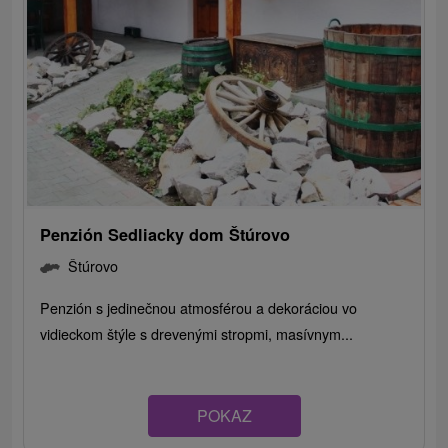
Penzión Sedliacky dom Štúrovo
Štúrovo
Penzión s jedinečnou atmosférou a dekoráciou vo
vidieckom štýle s drevenými stropmi, masívnym...
POKAZ