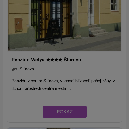
Penzión Welya
★
★
★
★
Štúrovo
Štúrovo
Penzión v centre Štúrova, v tesnej blízkosti pešej zóny, v
tichom prostredí centra mesta,...
POKAZ