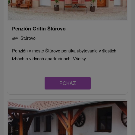
Penzión Grifin Štúrovo
Štúrovo
Penzión v meste Štúrovo ponúka ubytovanie v šiestich
izbách a v dvoch apartmánoch. Všetky...
POKAZ