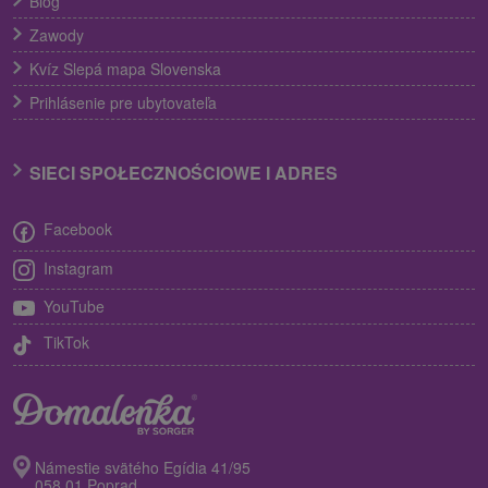
Blog
Zawody
Kvíz Slepá mapa Slovenska
Prihlásenie pre ubytovateľa
SIECI SPOŁECZNOŚCIOWE I ADRES
Facebook
Instagram
YouTube
TikTok
Námestie svätého Egídia 41/95
058 01 Poprad