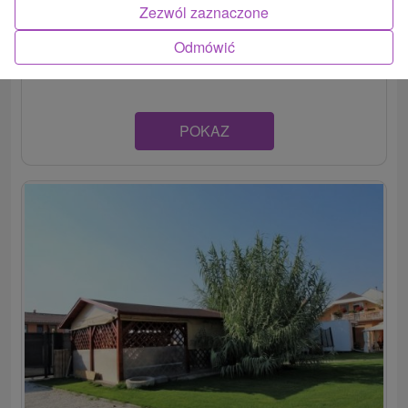
Penzión s luxusne vybavenými izbami, priamo v centre
Zezwól zaznaczone
mesta Štúrovo. Disponuje apartmánmi a jednou
Odmówić
samostatnou...
POKAZ