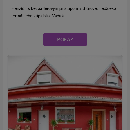
Penzión s bezbariérovým prístupom v Štúrove, neďaleko
termálneho kúpaliska Vadaš,...
POKAZ