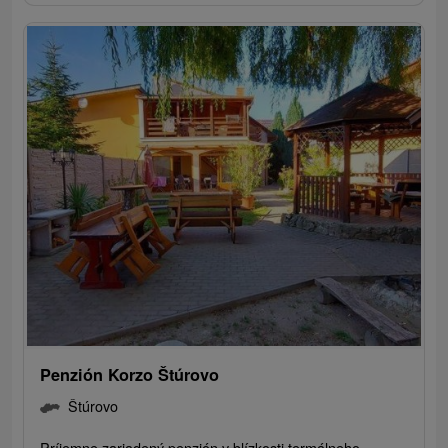
Penzión Korzo Štúrovo
Štúrovo
Príjemne zariadený penzión v blízkosti termálneho