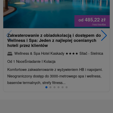
485,22
zł
od
/noc/osoba
Zakwaterowanie z obiadokolacją i dostępem do
Wellness i Spa: Jeden z najlepiej ocenianych
hoteli przez klientów
Wellness & Spa Hotel Kaskady
★
★
★
★
Sliač - Sielnica
Od 1 Noce
Śniadanie I Kolacja
Komfortowe zakwaterowanie z wyżywieniem HB i napojami.
Nieograniczony dostęp do 3000-metrowego spa i wellness,
basenów termalnych, strefy fitness...