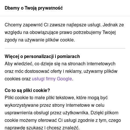
Dbamy o Twoją prywatność
członek grupy
Sorger
Chcemy zapewnić Ci zawsze najlepsze usługi. Jednak ze
Wellness pobyty
Stredné Slovensko
Žilinský kraj
Liptovský Ján
względu na obowiązujące prawo potrzebujemy Twojej
zgody na używanie plików cookie.
Wellness pobyty Liptovský Ján
Więcej o personalizacji i pomiarach
Kategorie
Aby wiedzieć, co dzieje się na stronach internetowych
oraz móc dostosować oferty i reklamy, używamy plików
Wszystkie kategorie
Pobyty z rabatem
(3)
cookies oraz
usługi firmy Google
.
Wellness pobyty
Wyjazdy weekendowe
(4)
(4)
Romantyczne wypady
Pobyty dla seniorów
(1)
(1)
Co to są pliki cookie?
Wakacje rodzinne
(4)
Pliki cookie to małe pliki tekstowe, które mogą być
wykorzystywane przez strony internetowe w celu
usprawnienia obsługi przez użytkownika. Dzięki plikom
Wybierz lokalizację lub datę
cookie możemy oferować Ci usługi zgodnie z tym, czego
naprawdę szukasz i chcesz znaleźć.