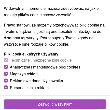
Najlepiej sprzedające
W dowolnym momencie możesz zdecydować, na jakie
rodzaje plików cookie chcesz zezwolić.
Wsie i miasta
Prawo stanowi, że możemy przechowywać pliki cookie na
Twoim urządzeniu, jeśli są one absolutnie niezbędne do
wellness pobyty z obiadokolacją
dla dwojga
działania tej witryny. Potrzebujemy Twojej zgody na
wszystkie inne rodzaje plików cookie.
TOP - BESTSELLERY
NAJTAŃSZE
WSZYSTKO
Pliki cookie, których używamy
Techniczne i niezbędne pliki cookie
Analityczne i marketingowe pliki cookies
Magazyn reklam
Reklamowe dane użytkownika
Personalizacja reklam
Zniżka 12 %
Zezwolić wszystkim
384,63
zł
od