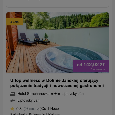
Akcia
142,02
zł
od
/noc/osoba
Urlop wellness w Dolinie Jańskiej oferujący
połączenie tradycji i nowoczesnej gastronomii
Hotel Strachanovka
★
★
★
Liptovský Ján
Liptovský Ján
Od 1 Noce
9,5
(26 recenzji)
Śniadanie, Śniadanie I Kolacja