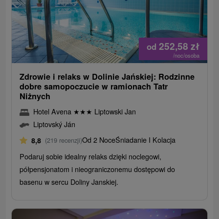
252,58
zł
od
/noc/osoba
Zdrowie i relaks w Dolinie Jańskiej: Rodzinne
dobre samopoczucie w ramionach Tatr
Niżnych
Hotel Avena
★
★
★
Liptowski Jan
Liptovský Ján
Od 2 Noce
Śniadanie I Kolacja
8,8
(219 recenzji)
Podaruj sobie idealny relaks dzięki noclegowi,
półpensjonatom i nieograniczonemu dostępowi do
basenu w sercu Doliny Janskiej.