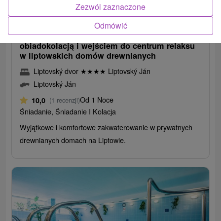
340,32
zł
od
Zezwól zaznaczone
/noc/osoba
Odmówić
Zakwaterowanie ze śniadaniem lub
obiadokolacją i wejściem do centrum relaksu
w liptowskich domów drewnianych
Liptovský dvor
★
★
★
★
Liptovský Ján
Liptovský Ján
Od 1 Noce
10,0
(1 recenzji)
Śniadanie, Śniadanie I Kolacja
Wyjątkowe i komfortowe zakwaterowanie w prywatnych
drewnianych domach na Liptowie.