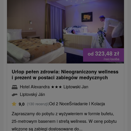
323,48
zł
od
/noc/osoba
Urlop pełen zdrowia: Nieograniczony wellness
i prezent w postaci zabiegów medycznych
Hotel Alexandra
★
★
★
Liptowski Jan
Liptovský Ján
Od 2 Noce
Śniadanie I Kolacja
9,0
(130 recenzji)
Zapraszamy do pobytu z wyżywieniem w formie bufetu,
25-metrowym basenem i strefą wellness. W cenę pobytu
wliczone są zabiegi dostosowane do...