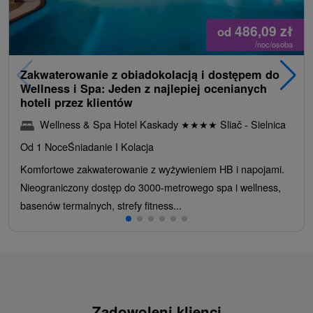
486,09
zł
od
/noc/osoba
Zakwaterowanie z obiadokolacją i dostępem do
Wellness i Spa: Jeden z najlepiej ocenianych
hoteli przez klientów
Wellness & Spa Hotel Kaskady
★
★
★
★
Sliač - Sielnica
Od 1 Noce
Śniadanie I Kolacja
Komfortowe zakwaterowanie z wyżywieniem HB i napojami.
Nieograniczony dostęp do 3000-metrowego spa i wellness,
basenów termalnych, strefy fitness...
Zadowoleni klienci