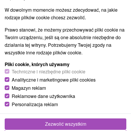
Najlepiej sprzedające
W dowolnym momencie możesz zdecydować, na jakie
rodzaje plików cookie chcesz zezwolić.
Prawo stanowi, że możemy przechowywać pliki cookie na
Wsie i miasta
Twoim urządzeniu, jeśli są one absolutnie niezbędne do
działania tej witryny. Potrzebujemy Twojej zgody na
Rajecké Teplice
(2)
Belá
(1)
wszystkie inne rodzaje plików cookie.
NAJTAŃSZE
NA PODSTAWIE OCENY
NAJDROŻSZE
Pliki cookie, których używamy
Techniczne i niezbędne pliki cookie
Analityczne i marketingowe pliki cookies
Magazyn reklam
Reklamowe dane użytkownika
Personalizacja reklam
Zezwolić wszystkim