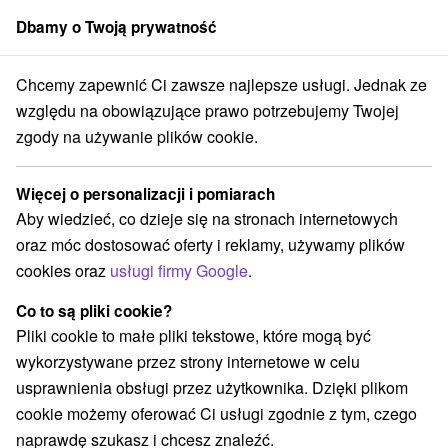
Dbamy o Twoją prywatność
członek grupy
Sorger
Chcemy zapewnić Ci zawsze najlepsze usługi. Jednak ze
pecjalne oferty na Słowacji
Romantyczne wypady
Horné Považie
względu na obowiązujące prawo potrzebujemy Twojej
zgody na używanie plików cookie.
Luksusowe romantyczne wypady
Horné Považie
Więcej o personalizacji i pomiarach
Aby wiedzieć, co dzieje się na stronach internetowych
Kategorie
oraz móc dostosować oferty i reklamy, używamy plików
cookies oraz
usługi firmy Google
.
Wszystkie kategorie
Pobyty z rabatem
(2)
Wellness pobyty
Wyjazdy weekendowe
(10)
(7)
Co to są pliki cookie?
Romantyczne wypady
Pobyty dla seniorów
(3)
(1)
Pliki cookie to małe pliki tekstowe, które mogą być
Wakacje rodzinne
(4)
wykorzystywane przez strony internetowe w celu
usprawnienia obsługi przez użytkownika. Dzięki plikom
cookie możemy oferować Ci usługi zgodnie z tym, czego
Wybierz lokalizację lub datę
naprawdę szukasz i chcesz znaleźć.