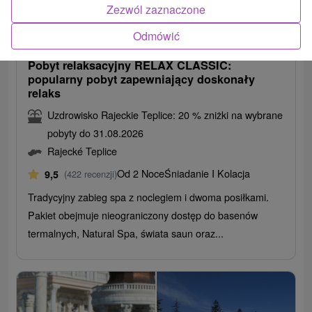
Zezwól zaznaczone
679,19
zł
od
Odmówić
/noc/osoba
Pobyt relaksacyjny RELAX CLASSIC:
popularny pobyt zapewniający doskonały
relaks
Uzdrowisko Rajeckie Teplice: 20 % zniżki na wybrane
pobyty do 31.08.2026
Rajecké Teplice
Od 2 Noce
Śniadanie I Kolacja
9,5
(422 recenzji)
Tradycyjny zabieg spa z noclegiem i dwoma posiłkami.
Pakiet obejmuje nieograniczony dostęp do basenów
termalnych, Natural Spa, świata saun oraz...