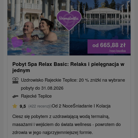
665,88
zł
od
/noc/osoba
Pobyt Spa Relax Basic: Relaks i pielęgnacja w
jednym
Uzdrowisko Rajeckie Teplice: 20 % zniżki na wybrane
pobyty do 31.08.2026
Rajecké Teplice
Od 2 Noce
Śniadanie I Kolacja
9,5
(422 recenzji)
Ciesz się pobytem z uzdrawiającą wodą termalną,
masażami i wejściem do świata wellness - powrotem do
zdrowia w jego najprzyjemniejszej formie.