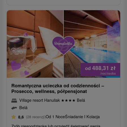
488,31
zł
od
/noc/osoba
Romantyczna ucieczka od codzienności –
Prosecco, wellness, półpensjonat
Village resort Hanuliak
★
★
★
★
Belá
Belá
Od 1 Noce
Śniadanie I Kolacja
8,6
(28 recenzji)
Zrób niespodziankę lub przyjedź świętować swoją