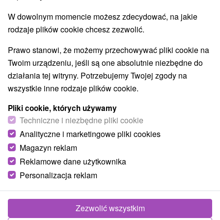
Najlepiej sprzedające
W dowolnym momencie możesz zdecydować, na jakie
rodzaje plików cookie chcesz zezwolić.
1.
Prawo stanowi, że możemy przechowywać pliki cookie na
Twoim urządzeniu, jeśli są one absolutnie niezbędne do
działania tej witryny. Potrzebujemy Twojej zgody na
wszystkie inne rodzaje plików cookie.
371,78
zł
od
Pliki cookie, których używamy
/noc/osoba
Techniczne i niezbędne pliki cookie
Analityczne i marketingowe pliki cookies
Domalenka TOPKA - WYŁĄCZNIE DLA
SORGERÓW: Relaks w Pieszczanach wo
Magazyn reklam
Wellness Hotelu Park
Reklamowe dane użytkownika
Hotel Park
★
★
★
★
Pieszczany
Personalizacja reklam
Od 2 Noce
Śniadanie I Kolacja
Relaksujący pobyt z noclegiem i dwoma posiłkami,
Zezwolić wszystkim
nieograniczony dostęp do krytego basenu i jacuzzi,