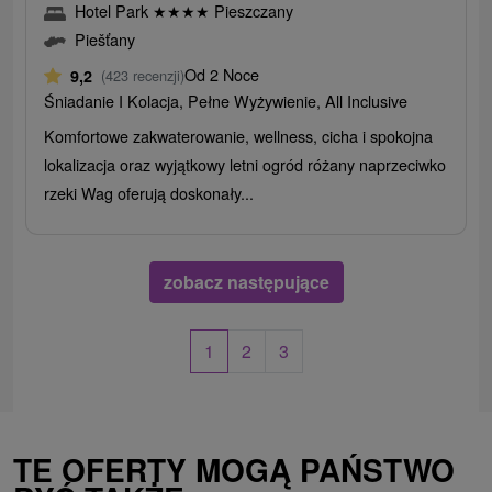
Hotel Park
★
★
★
★
Pieszczany
Piešťany
Od 2 Noce
9,2
(423 recenzji)
Śniadanie I Kolacja, Pełne Wyżywienie, All Inclusive
Komfortowe zakwaterowanie, wellness, cicha i spokojna
lokalizacja oraz wyjątkowy letni ogród różany naprzeciwko
rzeki Wag oferują doskonały...
zobacz następujące
1
2
3
TE OFERTY MOGĄ PAŃSTWO