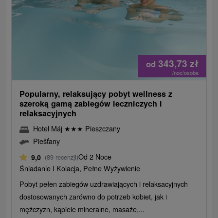
343,73
zł
od
/noc/osoba
Popularny, relaksujący pobyt wellness z
szeroką gamą zabiegów leczniczych i
relaksacyjnych
Hotel Máj
★
★
★
Pieszczany
Piešťany
Od 2 Noce
9,0
(89 recenzji)
Śniadanie I Kolacja, Pełne Wyżywienie
Pobyt pełen zabiegów uzdrawiających i relaksacyjnych
dostosowanych zarówno do potrzeb kobiet, jak i
mężczyzn, kąpiele mineralne, masaże,...