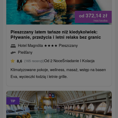
372,14
zł
od
/noc/osoba
Pieszczany latem tańsze niż kiedykolwiek:
Pływanie, przeżycia i letni relaks bez granic
Hotel Magnólia
★
★
★
★
Pieszczany
Piešťany
Od 2 Noce
Śniadanie I Kolacja
8,6
(165 recenzji)
Klimatyzowane pokoje, wellness, masaż, wstęp na basen
Eva, wycieczki łodzią i letnie grille.
TIP