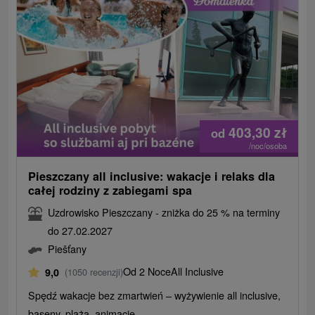
403,30
zł
od
/noc/osoba
Pieszczany all inclusive: wakacje i relaks dla
całej rodziny z zabiegami spa
Uzdrowisko Pieszczany - zniżka do 25 % na terminy
do 27.02.2027
Piešťany
Od 2 Noce
All Inclusive
9,0
(1050 recenzji)
Spędź wakacje bez zmartwień – wyżywienie all inclusive,
baseny, plaża, animacje.