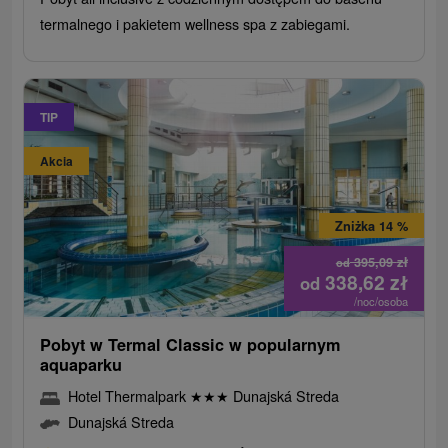
termalnego i pakietem wellness spa z zabiegami.
TIP
Akcia
Zniżka 14 %
395,09
zł
od
338,62
zł
od
/noc/osoba
Pobyt w Termal Classic w popularnym
aquaparku
Hotel Thermalpark
★
★
★
Dunajská Streda
Dunajská Streda