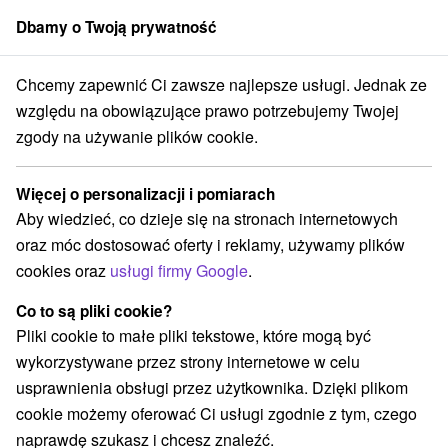
Dbamy o Twoją prywatność
członek grupy
Sorger
Chcemy zapewnić Ci zawsze najlepsze usługi. Jednak ze
Specjalne oferty na Słowacji
Wakacje rodzinne
Trnavský kraj
względu na obowiązujące prawo potrzebujemy Twojej
zgody na używanie plików cookie.
Wakacje rodzinne Trnavský kraj
Więcej o personalizacji i pomiarach
Kategorie
Aby wiedzieć, co dzieje się na stronach internetowych
oraz móc dostosować oferty i reklamy, używamy plików
Wszystkie kategorie
Pobyty z rabatem
(28)
cookies oraz
usługi firmy Google
.
Wellness pobyty
Wyjazdy weekendowe
(40)
(30)
Romantyczne wypady
Pobyty dla seniorów
(9)
(21)
Co to są pliki cookie?
Wakacje rodzinne
(23)
Pliki cookie to małe pliki tekstowe, które mogą być
wykorzystywane przez strony internetowe w celu
usprawnienia obsługi przez użytkownika. Dzięki plikom
Wybierz lokalizację lub datę
cookie możemy oferować Ci usługi zgodnie z tym, czego
naprawdę szukasz i chcesz znaleźć.