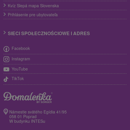
Kvíz Slepá mapa Slovenska
Prihlásenie pre ubytovateľa
SIECI SPOŁECZNOŚCIOWE I ADRES
Facebook
Instagram
YouTube
TikTok
Námestie svätého Egídia 41/95
058 01 Poprad
W budynku INTESu