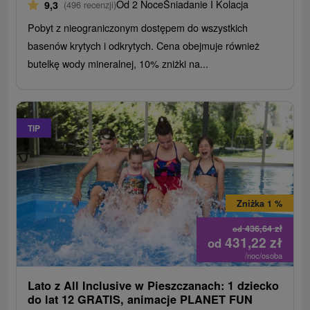
Od 2 Noce
Śniadanie I Kolacja
9,3
(496 recenzji)
Pobyt z nieograniczonym dostępem do wszystkich
basenów krytych i odkrytych. Cena obejmuje również
butelkę wody mineralnej, 10% zniżki na...
TIP
Zniżka 1 %
436,64
zł
od
431,22
zł
od
/noc/osoba
Lato z All Inclusive w Pieszczanach: 1 dziecko
do lat 12 GRATIS, animacje PLANET FUN