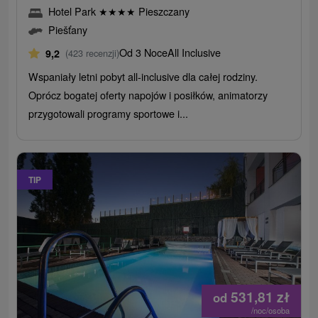
Hotel Park
★
★
★
★
Pieszczany
Piešťany
Od 3 Noce
All Inclusive
9,2
(423 recenzji)
Wspaniały letni pobyt all-inclusive dla całej rodziny.
Oprócz bogatej oferty napojów i posiłków, animatorzy
przygotowali programy sportowe i...
TIP
531,81
zł
od
/noc/osoba