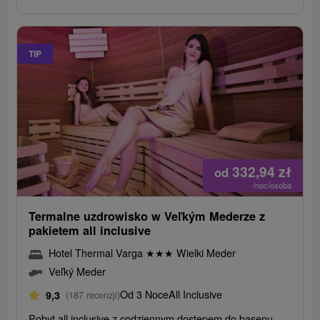
TIP
332,94
zł
od
/noc/osoba
Termalne uzdrowisko w Veľkým Mederze z
pakietem all inclusive
Hotel Thermal Varga
★
★
★
Wielki Meder
Veľký Meder
Od 3 Noce
All Inclusive
9,3
(187 recenzji)
Pobyt all inclusive z codziennym dostępem do basenu