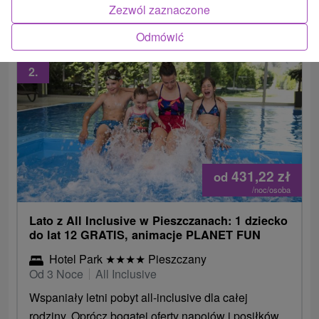
2-godzinny dostęp do saun i 1 zabieg w cenie.
Zezwól zaznaczone
Odmówić
2.
431,22
zł
od
/noc/osoba
Lato z All Inclusive w Pieszczanach: 1 dziecko
do lat 12 GRATIS, animacje PLANET FUN
Hotel Park
★
★
★
★
Pieszczany
Od 3 Noce
All Inclusive
Wspaniały letni pobyt all-inclusive dla całej
rodziny. Oprócz bogatej oferty napojów i posiłków,