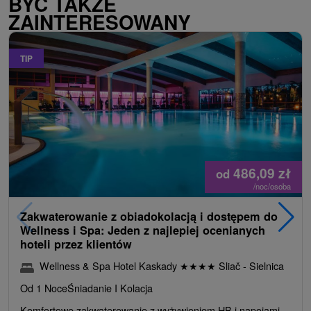
BYĆ TAKŻE
ZAINTERESOWANY
TIP
486,09
zł
od
/noc/osoba
Zakwaterowanie z obiadokolacją i dostępem do
Wellness i Spa: Jeden z najlepiej ocenianych
hoteli przez klientów
Wellness & Spa Hotel Kaskady
★
★
★
★
Sliač - Sielnica
Od 1 Noce
Śniadanie I Kolacja
Komfortowe zakwaterowanie z wyżywieniem HB i napojami.