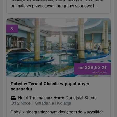
animatorzy przygotowali programy sportowe i...
3.
338,62
zł
od
/noc/osoba
Pobyt w Termal Classic w popularnym
aquaparku
Hotel Thermalpark
★
★
★
Dunajská Streda
Od 2 Noce
Śniadanie I Kolacja
Pobyt z nieograniczonym dostępem do wszystkich