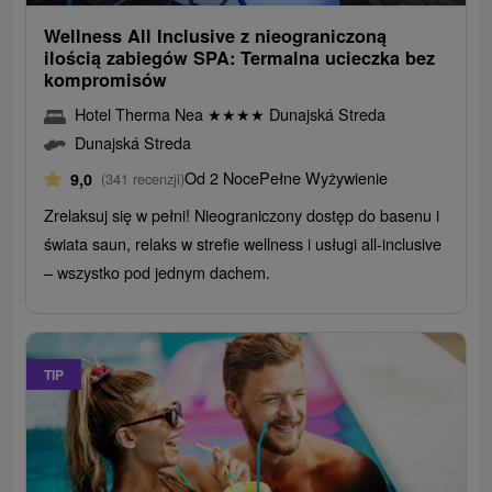
Wellness All Inclusive z nieograniczoną
ilością zabiegów SPA: Termalna ucieczka bez
kompromisów
Hotel Therma Nea
★
★
★
★
Dunajská Streda
Dunajská Streda
Od 2 Noce
Pełne Wyżywienie
9,0
(341 recenzji)
Zrelaksuj się w pełni! Nieograniczony dostęp do basenu i
świata saun, relaks w strefie wellness i usługi all-inclusive
– wszystko pod jednym dachem.
TIP