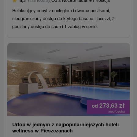
9,2
(423 recenzji)
Relaksujący pobyt z noclegiem i dwoma posiłkami,
nieograniczony dostęp do krytego basenu i jacuzzi, 2-
godzinny dostęp do saun i 1 zabieg w cenie.
273,63
zł
od
/noc/osoba
Urlop w jednym z najpopularniejszych hoteli
wellness w Pieszczanach