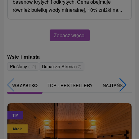
basenów krytych i odkrytych. Cena obejmuje
również butelkę wody mineralnej, 10% zniżki na...
Zobacz więcej
Wsie i miasta
Piešťany
(12)
Dunajská Streda
(7)
TOP - BESTSELLERY
NAJTAŃSZE
WSZYSTKO
TIP
Akcia