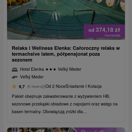
374,18
zł
od
/noc/osoba
Relaks i Wellness Elenka: Całoroczny relaks w
termachsive latem, półpensjonat poza
sezonem
Hotel Elenka
★
★
★
Veľký Meder
Veľký Meder
Od 2 Noce
Śniadanie I Kolacja
9,7
(6 recenzji)
Pakiet obejmuje zakwaterowanie z wyżywieniem HB,
sezonowe przekąski obiadowe z napojami oraz wstęp na
basen termalny. Obowiązują zniżki dla...