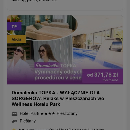
TIP
Akcia
371,78
zł
od
/noc/osoba
Domalenka TOPKA - WYŁĄCZNIE DLA
SORGERÓW: Relaks w Pieszczanach wo
Wellness Hotelu Park
Hotel Park
★
★
★
★
Pieszczany
Piešťany
Od 2 Noce
Śniadanie I Kolacja