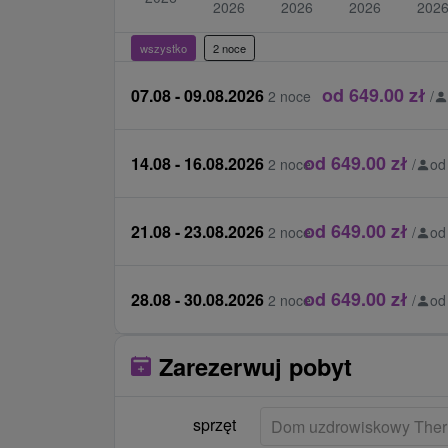
2026
2026
2026
202
zmiana procedury wymagane przez klie
€ 2 / procedura
wszystko
2 noce
zmiana harmonogramu procedur wymagan
od 649.00 zł
aby umieścić € 1 / procedura
07.08 - 09.08.2026
2 noce
/
pokój wymiana u klienta bez obiektywn
umieścić € 15
od 649.00 zł
14.08 - 16.08.2026
2 noce
/
od
jednorazowa opłata za wypożyczenie szl
szlafrok / pobyt
od 649.00 zł
21.08 - 23.08.2026
2 noce
/
od
od 649.00 zł
28.08 - 30.08.2026
2 noce
/
od
Zarezerwuj pobyt
sprzęt