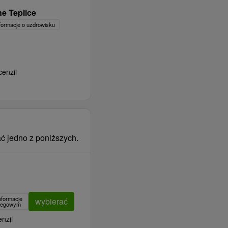
e Teplice
formacje o uzdrowisku
cenzji
ć jedno z poniższych.
nformacje
wybierać
clegowym
nzji