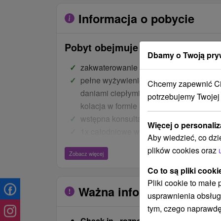
Informacja o pobycie
Pobyt obejmuje
Dbamy o Twoją pry
zakwaterowanie w domu uzdrowiskowy
pełne wyżywienie (śniadanie, obiad i ko
Chcemy zapewnić Ci 
daniami ciepłymi i zimnymi) lub obiadok
potrzebujemy Twojej
kolacja w formie bufetu z daniami ciepły
wstępna konsultacja lekarska
Więcej o personaliz
1x całodniowe wejście na basen + 1x 2
Aby wiedzieć, co dzi
basen i saunę (w przypadku złej pogody
plików cookies oraz
Zobacz więcej
funkcjonowaniu basenu 1x basen kryty 
fitness
Co to są pliki cooki
Pliki cookie to małe
Ważna informacja
Ceny - Bonusy
usprawnienia obsług
tym, czego naprawdę
kuracja pitna ze źródeł
Check in - rozpoczęcie pobytu od:
14