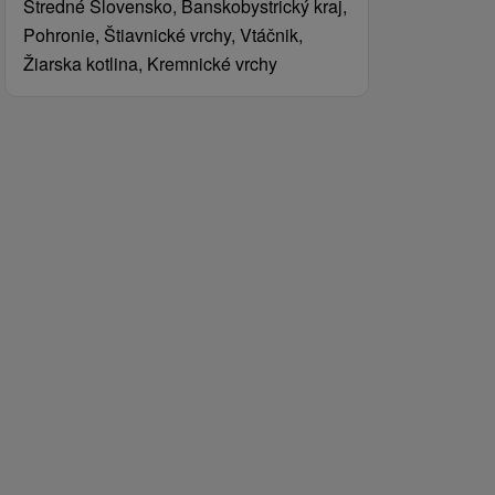
Stredné Slovensko, Banskobystrický kraj,
Pohronie, Štiavnické vrchy, Vtáčnik,
Žiarska kotlina, Kremnické vrchy