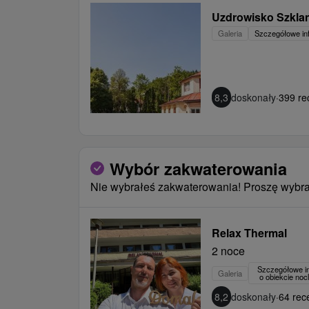
Uzdrowisko Szklan
Galeria
Szczegółowe in
8,3
doskonały
·
399 re
Wybór zakwaterowania
Nie wybrałeś zakwaterowania! Proszę wybra
Relax Thermal
2 noce
Szczegółowe i
Galeria
o obiekcie no
8,2
doskonały
·
64 rece