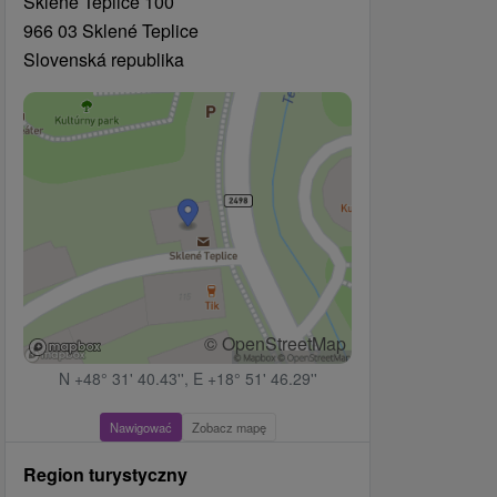
Sklené Teplice 100
966 03 Sklené Teplice
Slovenská republika
© OpenStreetMap
N +48° 31' 40.43'', E +18° 51' 46.29''
Nawigować
Zobacz mapę
Region turystyczny