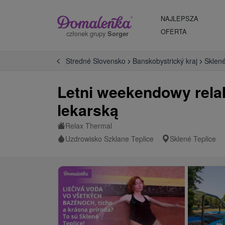
NAJLEPSZA
OFERTA
członek grupy
Sorger
owiska na Słowacji
Stredné Slovensko
Banskobystrický kraj
Sklené
Letni weekendowy relak
lekarską
Relax Thermal
Uzdrowisko Szklane Teplice
Sklené Teplice