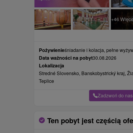
+46 Więce
Pożywienie
śniadanie i kolacja, pełne wyży
Data ważności na pobyt
30.08.2026
Lokalizacja
Stredné Slovensko, Banskobystrický kraj, Ž
Teplice
Zadzwoń do nas 
Ten pobyt jest częścią ofe