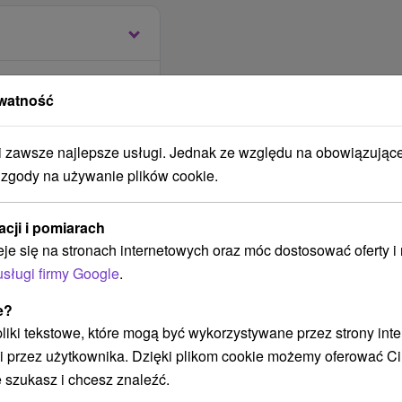
watność
m Relax Thermal
lacja w formie bufetu z
zawsze najlepsze usługi. Jednak ze względu na obowiązując
olacja (śniadanie i
 zgody na używanie plików cookie.
mi i zimnymi)
acji i pomiarach
-godzinne wejście na
eje się na stronach internetowych oraz móc dostosować oferty 
 lub ograniczeń w
usługi firmy Google
.
do wyboru)
e?
 pliki tekstowe, które mogą być wykorzystywane przez strony int
i przez użytkownika. Dzięki plikom cookie możemy oferować Ci
 szukasz i chcesz znaleźć.
.00