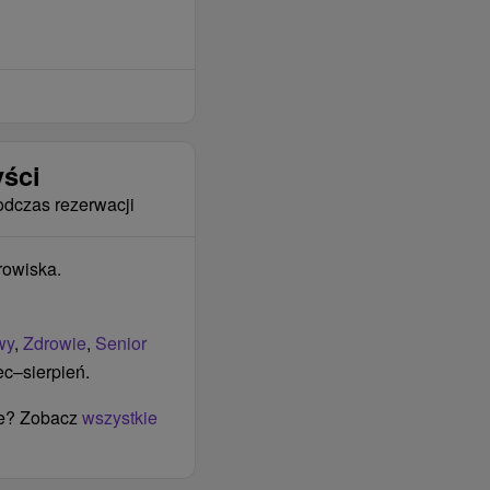
yści
odczas rezerwacji
rowiska.
wy
,
Zdrowie
,
Senior
ec–sierpień.
ie? Zobacz
wszystkie