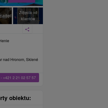
Zdjęcia od
j zdjęć
klientów
wienie
iar nad Hronom, Sklené
- +421 2 21 02 57 57
rty obiektu: