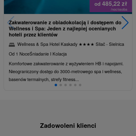
485,22
zł
od
/noc/osoba
Zakwaterowanie z obiadokolacją i dostępem do
Wellness i Spa: Jeden z najlepiej ocenianych
hoteli przez klientów
Wellness & Spa Hotel Kaskady
★
★
★
★
Sliač - Sielnica
Od 1 Noce
Śniadanie I Kolacja
Komfortowe zakwaterowanie z wyżywieniem HB i napojami.
Nieograniczony dostęp do 3000-metrowego spa i wellness,
basenów termalnych, strefy fitness...
Zadowoleni klienci