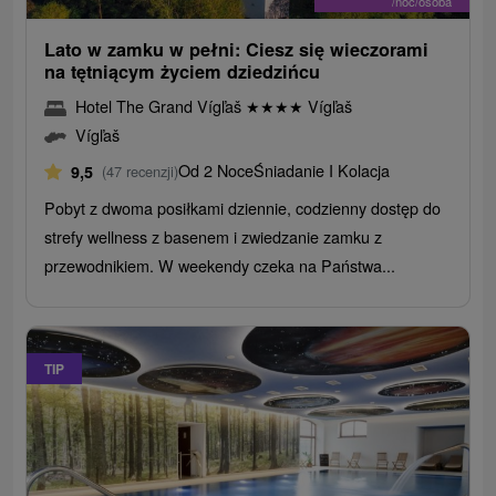
/noc/osoba
Lato w zamku w pełni: Ciesz się wieczorami
na tętniącym życiem dziedzińcu
Hotel The Grand Vígľaš
★
★
★
★
Vígľaš
Vígľaš
Od 2 Noce
Śniadanie I Kolacja
9,5
(47 recenzji)
Pobyt z dwoma posiłkami dziennie, codzienny dostęp do
strefy wellness z basenem i zwiedzanie zamku z
przewodnikiem. W weekendy czeka na Państwa...
TIP