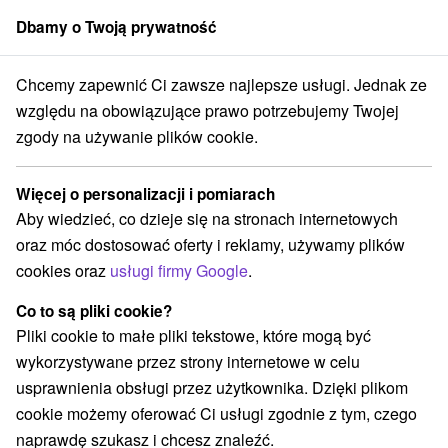
Dbamy o Twoją prywatność
członek grupy
Sorger
Chcemy zapewnić Ci zawsze najlepsze usługi. Jednak ze
ty relaksacyjne
Stredné Slovensko
Banskobystrický kraj
Vígľaš
względu na obowiązujące prawo potrzebujemy Twojej
zgody na używanie plików cookie.
Pobyty relaksacyjne Vígľaš
Więcej o personalizacji i pomiarach
Kategorie
Aby wiedzieć, co dzieje się na stronach internetowych
oraz móc dostosować oferty i reklamy, używamy plików
Wszystkie kategorie
Pobyty z rabatem
(1)
cookies oraz
usługi firmy Google
.
Wellness pobyty
Wyjazdy weekendowe
(5)
(5)
Romantyczne wypady
Pobyty dla seniorów
(2)
(1)
Co to są pliki cookie?
Wakacje rodzinne
(3)
Pliki cookie to małe pliki tekstowe, które mogą być
wykorzystywane przez strony internetowe w celu
usprawnienia obsługi przez użytkownika. Dzięki plikom
Wybierz lokalizację lub datę
cookie możemy oferować Ci usługi zgodnie z tym, czego
naprawdę szukasz i chcesz znaleźć.