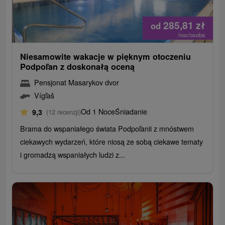
285,81
zł
od
/noc/osoba
Niesamowite wakacje w pięknym otoczeniu
Podpoľan z doskonałą oceną
Pensjonat Masarykov dvor
Vígľaš
Od 1 Noce
Śniadanie
9,3
(12 recenzji)
Brama do wspaniałego świata Podpoľanii z mnóstwem
ciekawych wydarzeń, które niosą ze sobą ciekawe tematy
i gromadzą wspaniałych ludzi z...