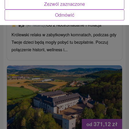
Zezwól zaznaczone
Hotel The Grand Vígľaš
★
★
★
★
Vígľaš
Odmówić
Vígľaš
Od 2 Noce
Śniadanie I Kolacja
9,5
(47 recenzji)
Królewski relaks w zabytkowych komnatach, podczas gdy
Twoje dzieci będą mogły pobyć tu bezpłatnie. Poczuj
połączenie historii, wellness i...
371,12
zł
od