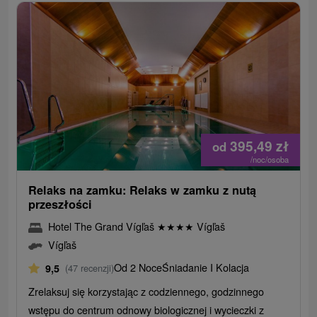
395,49
zł
od
/noc/osoba
Relaks na zamku: Relaks w zamku z nutą
przeszłości
Hotel The Grand Vígľaš
★
★
★
★
Vígľaš
Vígľaš
Od 2 Noce
Śniadanie I Kolacja
9,5
(47 recenzji)
Zrelaksuj się korzystając z codziennego, godzinnego
wstępu do centrum odnowy biologicznej i wycieczki z