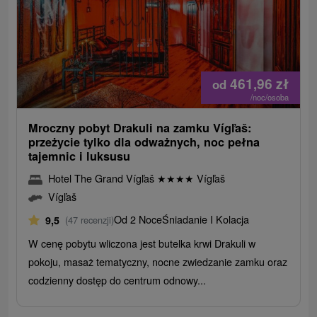
461,96
zł
od
/noc/osoba
Mroczny pobyt Drakuli na zamku Vígľaš:
przeżycie tylko dla odważnych, noc pełna
tajemnic i luksusu
Hotel The Grand Vígľaš
★
★
★
★
Vígľaš
Vígľaš
Od 2 Noce
Śniadanie I Kolacja
9,5
(47 recenzji)
W cenę pobytu wliczona jest butelka krwi Drakuli w
pokoju, masaż tematyczny, nocne zwiedzanie zamku oraz
codzienny dostęp do centrum odnowy...