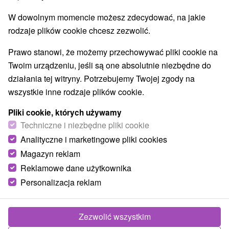
Najlepiej sprzedające
W dowolnym momencie możesz zdecydować, na jakie
rodzaje plików cookie chcesz zezwolić.
Prawo stanowi, że możemy przechowywać pliki cookie na
TOP - BESTSELLERY
NAJTAŃSZE
WSZYSTKO
Twoim urządzeniu, jeśli są one absolutnie niezbędne do
działania tej witryny. Potrzebujemy Twojej zgody na
wszystkie inne rodzaje plików cookie.
TIP
Pliki cookie, których używamy
Techniczne i niezbędne pliki cookie
Analityczne i marketingowe pliki cookies
Magazyn reklam
Reklamowe dane użytkownika
Personalizacja reklam
371,12
zł
od
/noc/osoba
Zezwolić wszystkim
Bajka o zamku dla rodzin: Dzieci poniżej 12 lat
CAŁKOWICIE ZA DARMO !