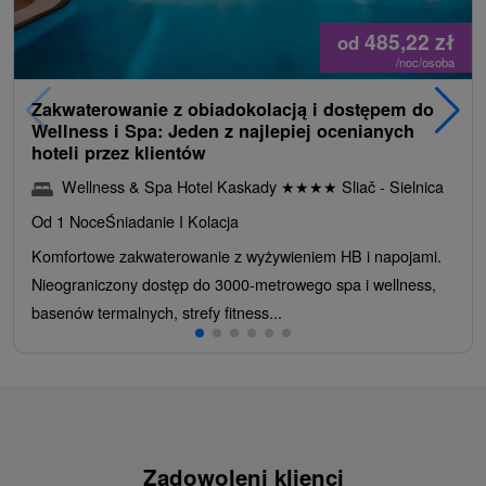
485,22
zł
od
/noc/osoba
Zakwaterowanie z obiadokolacją i dostępem do
Wellness i Spa: Jeden z najlepiej ocenianych
hoteli przez klientów
Wellness & Spa Hotel Kaskady
★
★
★
★
Sliač - Sielnica
Od 1 Noce
Śniadanie I Kolacja
Komfortowe zakwaterowanie z wyżywieniem HB i napojami.
Nieograniczony dostęp do 3000-metrowego spa i wellness,
basenów termalnych, strefy fitness...
Zadowoleni klienci