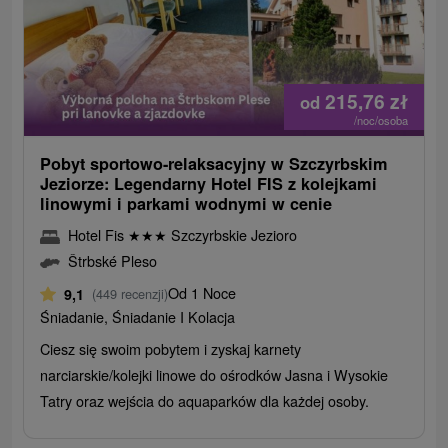
215,76
zł
od
/noc/osoba
Pobyt sportowo-relaksacyjny w Szczyrbskim
Jeziorze: Legendarny Hotel FIS z kolejkami
linowymi i parkami wodnymi w cenie
Hotel Fis
★
★
★
Szczyrbskie Jezioro
Štrbské Pleso
Od 1 Noce
9,1
(449 recenzji)
Śniadanie, Śniadanie I Kolacja
Ciesz się swoim pobytem i zyskaj karnety
narciarskie/kolejki linowe do ośrodków Jasna i Wysokie
Tatry oraz wejścia do aquaparków dla każdej osoby.