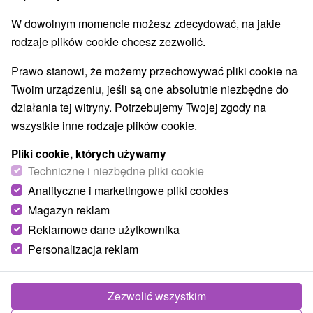
Najlepiej sprzedające
W dowolnym momencie możesz zdecydować, na jakie
rodzaje plików cookie chcesz zezwolić.
Prawo stanowi, że możemy przechowywać pliki cookie na
Twoim urządzeniu, jeśli są one absolutnie niezbędne do
O
NAJTAŃSZE
NAJDROŻSZE
TOP - BESTSELLERY
działania tej witryny. Potrzebujemy Twojej zgody na
wszystkie inne rodzaje plików cookie.
Pliki cookie, których używamy
TIP
Techniczne i niezbędne pliki cookie
Analityczne i marketingowe pliki cookies
Magazyn reklam
Reklamowe dane użytkownika
Personalizacja reklam
310,19
zł
od
/noc/osoba
Zezwolić wszystkim