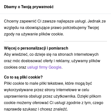
Dbamy o Twoją prywatność
członek grupy
Sorger
Chcemy zapewnić Ci zawsze najlepsze usługi. Jednak ze
 na Słowacji
Východné Slovensko
Prešovský kraj
Štrbské Pleso
względu na obowiązujące prawo potrzebujemy Twojej
zgody na używanie plików cookie.
TOP - bestsellery specjalne oferty
na Słowacji Štrbské Pleso
Więcej o personalizacji i pomiarach
Aby wiedzieć, co dzieje się na stronach internetowych
Kategorie
oraz móc dostosować oferty i reklamy, używamy plików
cookies oraz
usługi firmy Google
.
Wszystkie kategorie
Pobyty z rabatem
(2)
Wellness pobyty
Wyjazdy weekendowe
(4)
(4)
Co to są pliki cookie?
Romantyczne wypady
Pobyty dla seniorów
(1)
(3)
Pliki cookie to małe pliki tekstowe, które mogą być
Wakacje rodzinne
(4)
wykorzystywane przez strony internetowe w celu
usprawnienia obsługi przez użytkownika. Dzięki plikom
cookie możemy oferować Ci usługi zgodnie z tym, czego
Wybierz lokalizację lub datę
naprawdę szukasz i chcesz znaleźć.