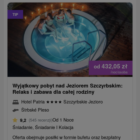
TIP
432,05
zł
od
/noc/osoba
Wyjątkowy pobyt nad Jeziorem Szczyrbskim:
Relaks i zabawa dla całej rodziny
Hotel Patria
★
★
★
★
Szczyrbskie Jezioro
Štrbské Pleso
Od 1 Noce
9,2
(545 recenzji)
Śniadanie, Śniadanie I Kolacja
Oferta obejmuje posiłki w formie bufetu oraz bezpłatny