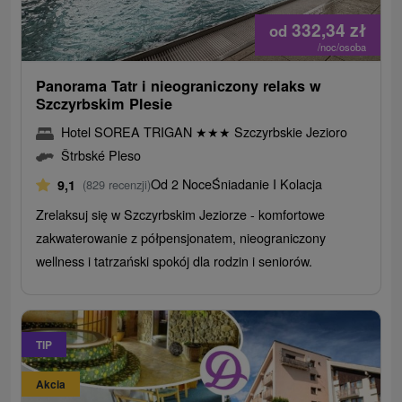
332,34
zł
od
/noc/osoba
Panorama Tatr i nieograniczony relaks w
Szczyrbskim Plesie
Hotel SOREA TRIGAN
★
★
★
Szczyrbskie Jezioro
Štrbské Pleso
Od 2 Noce
Śniadanie I Kolacja
9,1
(829 recenzji)
Zrelaksuj się w Szczyrbskim Jeziorze - komfortowe
zakwaterowanie z półpensjonatem, nieograniczony
wellness i tatrzański spokój dla rodzin i seniorów.
TIP
Akcia