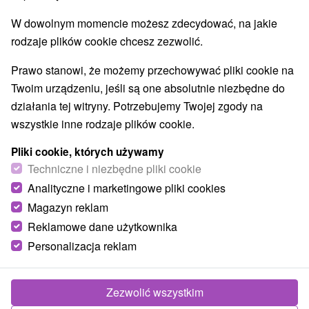
Najlepiej sprzedające
W dowolnym momencie możesz zdecydować, na jakie
rodzaje plików cookie chcesz zezwolić.
Wsie i miasta
Prawo stanowi, że możemy przechowywać pliki cookie na
Twoim urządzeniu, jeśli są one absolutnie niezbędne do
Kaluža
(2)
działania tej witryny. Potrzebujemy Twojej zgody na
wszystkie inne rodzaje plików cookie.
TOP - BESTSELLERY
NAJTAŃSZE
WSZYSTKO
Pliki cookie, których używamy
Techniczne i niezbędne pliki cookie
Analityczne i marketingowe pliki cookies
Magazyn reklam
Reklamowe dane użytkownika
Personalizacja reklam
Zezwolić wszystkim