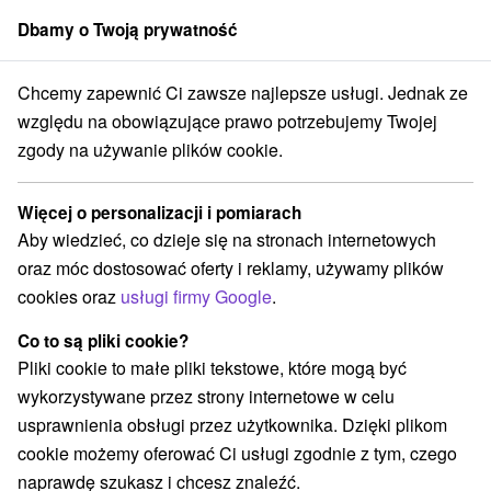
Dbamy o Twoją prywatność
członek grupy
Sorger
Chcemy zapewnić Ci zawsze najlepsze usługi. Jednak ze
Specjalne oferty na Słowacji
Dolný Zemplín
względu na obowiązujące prawo potrzebujemy Twojej
zgody na używanie plików cookie.
Specjalne oferty na Słowacji Dolný
Zemplín
Więcej o personalizacji i pomiarach
Aby wiedzieć, co dzieje się na stronach internetowych
Kategorie
oraz móc dostosować oferty i reklamy, używamy plików
cookies oraz
usługi firmy Google
.
Wszystkie kategorie
Pobyty z rabatem
(1)
Wellness pobyty
Wyjazdy weekendowe
(2)
(2)
Co to są pliki cookie?
Romantyczne wypady
Wakacje rodzinne
(1)
(2)
Pliki cookie to małe pliki tekstowe, które mogą być
wykorzystywane przez strony internetowe w celu
usprawnienia obsługi przez użytkownika. Dzięki plikom
Wybierz lokalizację lub datę
cookie możemy oferować Ci usługi zgodnie z tym, czego
naprawdę szukasz i chcesz znaleźć.