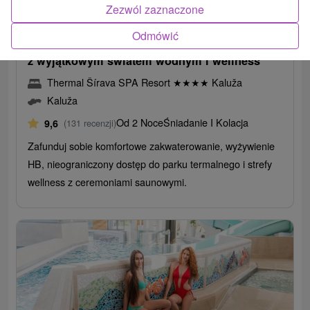
386,63
zł
od
Zezwól zaznaczone
/noc/osoba
Odmówić
Ekskluzywny pobyt „nad słowackim morzem”
z wyjątkowym światem wodnym i wellness
Thermal Šírava SPA Resort
★
★
★
★
Kaluža
Kaluža
Od 2 Noce
Śniadanie I Kolacja
9,6
(131 recenzji)
Zafunduj sobie komfortowe zakwaterowanie, wyżywienie
HB, nieograniczony dostęp do parku termalnego i strefy
wellness z ceremoniami saunowymi.