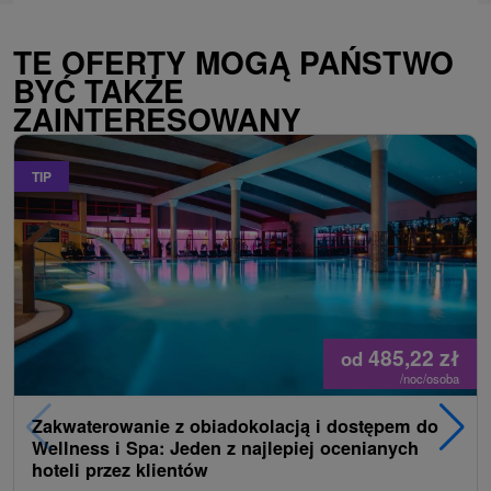
TE OFERTY MOGĄ PAŃSTWO
BYĆ TAKŻE
ZAINTERESOWANY
TIP
485,22
zł
od
/noc/osoba
Zakwaterowanie z obiadokolacją i dostępem do
Wellness i Spa: Jeden z najlepiej ocenianych
hoteli przez klientów