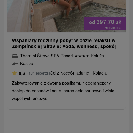
397,70
zł
od
/noc/osoba
Wspaniały rodzinny pobyt w oazie relaksu w
Zemplínskiej Šíravie: Voda, wellness, spokój
Thermal Šírava SPA Resort
★
★
★
★
Kaluža
Kaluža
Od 2 Noce
Śniadanie I Kolacja
9,6
(131 recenzji)
Zakwaterowanie z dwoma posiłkami, nieograniczony
dostęp do basenów i saun, ceremonie saunowe i wiele
wspólnych przeżyć.