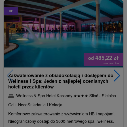
TIP
485,22
zł
od
/noc/osoba
Zakwaterowanie z obiadokolacją i dostępem do
Wellness i Spa: Jeden z najlepiej ocenianych
hoteli przez klientów
Wellness & Spa Hotel Kaskady
★
★
★
★
Sliač - Sielnica
Od 1 Noce
Śniadanie I Kolacja
Komfortowe zakwaterowanie z wyżywieniem HB i napojami.
Nieograniczony dostęp do 3000-metrowego spa i wellness,