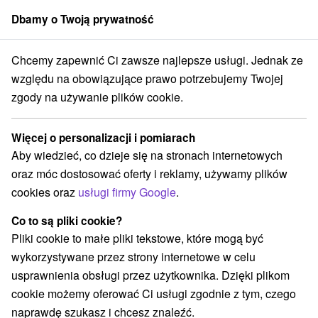
Dbamy o Twoją prywatność
członek grupy
Sorger
Chcemy zapewnić Ci zawsze najlepsze usługi. Jednak ze
cji
Pobyty letnie
Stredné Slovensko
Žilinský kraj
Ružomberok
względu na obowiązujące prawo potrzebujemy Twojej
zgody na używanie plików cookie.
Pobyty letnie Ružomberok
Więcej o personalizacji i pomiarach
Kategorie
Aby wiedzieć, co dzieje się na stronach internetowych
oraz móc dostosować oferty i reklamy, używamy plików
Wszystkie kategorie
Pobyty z rabatem
(2)
cookies oraz
usługi firmy Google
.
Wyjazdy weekendowe
Pobyty dla seniorów
(2)
(2)
Wakacje rodzinne
(2)
Co to są pliki cookie?
Pliki cookie to małe pliki tekstowe, które mogą być
wykorzystywane przez strony internetowe w celu
Wybierz lokalizację lub datę
usprawnienia obsługi przez użytkownika. Dzięki plikom
cookie możemy oferować Ci usługi zgodnie z tym, czego
Najlepiej sprzedające
naprawdę szukasz i chcesz znaleźć.