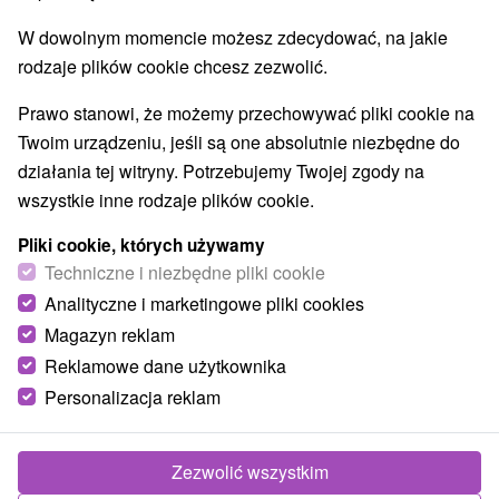
W dowolnym momencie możesz zdecydować, na jakie
rodzaje plików cookie chcesz zezwolić.
TOP - BESTSELLERY
NAJTAŃSZE
WSZYSTKO
Prawo stanowi, że możemy przechowywać pliki cookie na
Twoim urządzeniu, jeśli są one absolutnie niezbędne do
działania tej witryny. Potrzebujemy Twojej zgody na
TIP
wszystkie inne rodzaje plików cookie.
Pliki cookie, których używamy
Techniczne i niezbędne pliki cookie
Analityczne i marketingowe pliki cookies
Magazyn reklam
Reklamowe dane użytkownika
181,68
zł
od
Personalizacja reklam
/noc/osoba
Lato w Hrabowskiej dolinie pełne przygód,
aktywnego wypoczynku i rodzinnych
Zezwolić wszystkim
spacerów