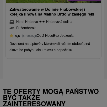
Zakwaterowanie w Dolinie Hrabowskiej i
kolejka linowa na Malinô Brdo w zasięgu ręki
Hotel Hrabovo
★
★
Hrabovská dolina
Ružomberok
Od 2 Noce
Bez Jedzenia
9,6
(5 recenzji)
Dovolená na Liptově v kterémkoli ročním období plná
aktivního pohybu ale i relaxu a odpočinku.
TE OFERTY MOGĄ PAŃSTWO
BYĆ TAKŻE
ZAINTERESOWANY