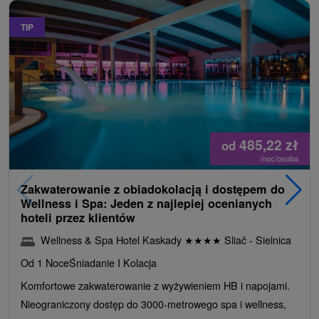
TIP
485,22
zł
od
/noc/osoba
Zakwaterowanie z obiadokolacją i dostępem do
Wellness i Spa: Jeden z najlepiej ocenianych
hoteli przez klientów
Wellness & Spa Hotel Kaskady
★
★
★
★
Sliač - Sielnica
Od 1 Noce
Śniadanie I Kolacja
Komfortowe zakwaterowanie z wyżywieniem HB i napojami.
Nieograniczony dostęp do 3000-metrowego spa i wellness,