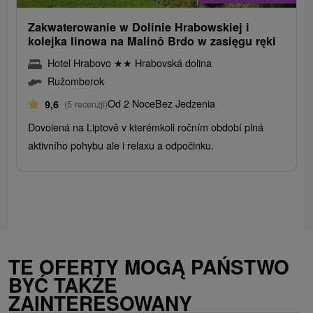
Zakwaterowanie w Dolinie Hrabowskiej i
kolejka linowa na Malinô Brdo w zasięgu ręki
Hotel Hrabovo
★
★
Hrabovská dolina
Ružomberok
Od 2 Noce
Bez Jedzenia
9,6
(5 recenzji)
Dovolená na Liptově v kterémkoli ročním období plná
aktivního pohybu ale i relaxu a odpočinku.
TE OFERTY MOGĄ PAŃSTWO
BYĆ TAKŻE
ZAINTERESOWANY