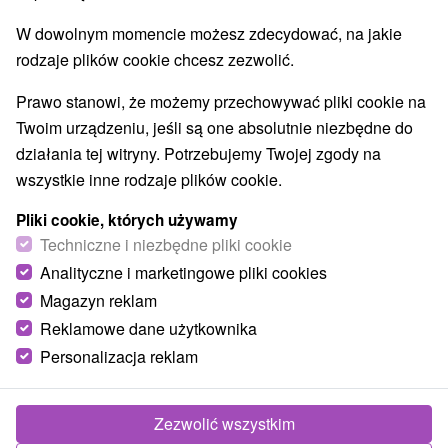
W dowolnym momencie możesz zdecydować, na jakie
rodzaje plików cookie chcesz zezwolić.
TOP - BESTSELLERY
NAJTAŃSZE
WSZYSTKO
Prawo stanowi, że możemy przechowywać pliki cookie na
Twoim urządzeniu, jeśli są one absolutnie niezbędne do
działania tej witryny. Potrzebujemy Twojej zgody na
TIP
wszystkie inne rodzaje plików cookie.
Pliki cookie, których używamy
Techniczne i niezbędne pliki cookie
Analityczne i marketingowe pliki cookies
Magazyn reklam
Reklamowe dane użytkownika
181,68
zł
od
Personalizacja reklam
/noc/osoba
Lato w Hrabowskiej dolinie pełne przygód,
aktywnego wypoczynku i rodzinnych
Zezwolić wszystkim
spacerów