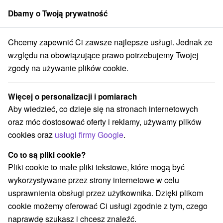
Dbamy o Twoją prywatność
członek grupy
Sorger
Chcemy zapewnić Ci zawsze najlepsze usługi. Jednak ze
byty dla seniorów
Stredné Slovensko
Žilinský kraj
Ružomberok
względu na obowiązujące prawo potrzebujemy Twojej
zgody na używanie plików cookie.
Pobyty dla seniorów Ružomberok
Więcej o personalizacji i pomiarach
Kategorie
Aby wiedzieć, co dzieje się na stronach internetowych
oraz móc dostosować oferty i reklamy, używamy plików
Wszystkie kategorie
Pobyty z rabatem
(2)
cookies oraz
usługi firmy Google
.
Wyjazdy weekendowe
Pobyty dla seniorów
(2)
(2)
Wakacje rodzinne
(2)
Co to są pliki cookie?
Pliki cookie to małe pliki tekstowe, które mogą być
wykorzystywane przez strony internetowe w celu
Wybierz lokalizację lub datę
usprawnienia obsługi przez użytkownika. Dzięki plikom
cookie możemy oferować Ci usługi zgodnie z tym, czego
Najlepiej sprzedające
naprawdę szukasz i chcesz znaleźć.