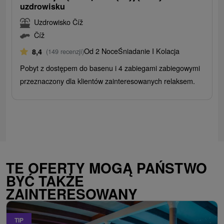
uzdrowisku
Uzdrowisko Číž
Číž
Od 2 Noce
Śniadanie I Kolacja
8,4
(149 recenzji)
Pobyt z dostępem do basenu i 4 zabiegami zabiegowymi
przeznaczony dla klientów zainteresowanych relaksem.
TE OFERTY MOGĄ PAŃSTWO
BYĆ TAKŻE
ZAINTERESOWANY
TIP