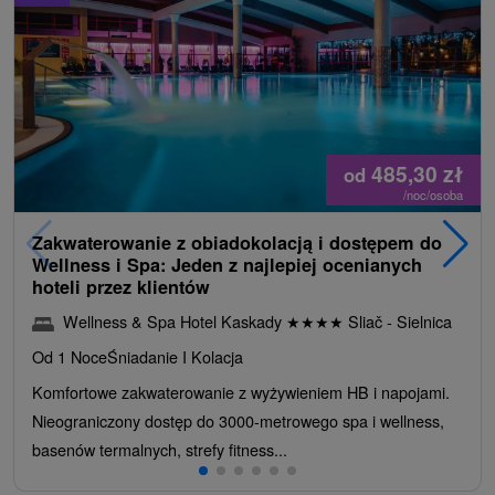
485,30
zł
od
/noc/osoba
Zakwaterowanie z obiadokolacją i dostępem do
Wellness i Spa: Jeden z najlepiej ocenianych
hoteli przez klientów
Wellness & Spa Hotel Kaskady
★
★
★
★
Sliač - Sielnica
Od 1 Noce
Śniadanie I Kolacja
Komfortowe zakwaterowanie z wyżywieniem HB i napojami.
Nieograniczony dostęp do 3000-metrowego spa i wellness,
basenów termalnych, strefy fitness...