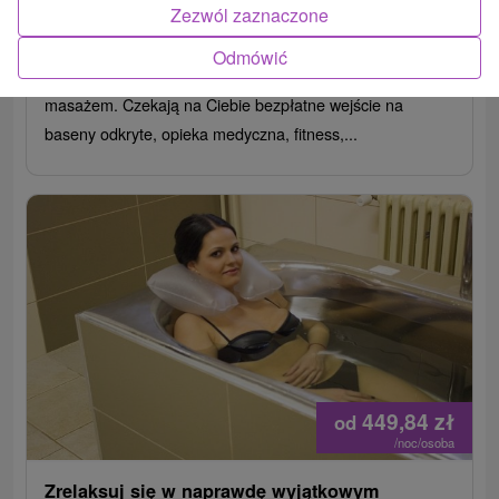
Číž
Zezwól zaznaczone
Od 2 Noce
Śniadanie I Kolacja
8,4
(149 recenzji)
Odmówić
Ciesz się wspaniałym latem z półpensjonatem i
masażem. Czekają na Ciebie bezpłatne wejście na
baseny odkryte, opieka medyczna, fitness,...
449,84
zł
od
/noc/osoba
Zrelaksuj się w naprawdę wyjątkowym