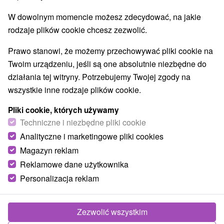
W dowolnym momencie możesz zdecydować, na jakie
TOP - BESTSELLERY
NAJTAŃSZE
WSZYSTKO
rodzaje plików cookie chcesz zezwolić.
Prawo stanowi, że możemy przechowywać pliki cookie na
Twoim urządzeniu, jeśli są one absolutnie niezbędne do
działania tej witryny. Potrzebujemy Twojej zgody na
wszystkie inne rodzaje plików cookie.
Pliki cookie, których używamy
Techniczne i niezbędne pliki cookie
Analityczne i marketingowe pliki cookies
Magazyn reklam
465,36
zł
od
Reklamowe dane użytkownika
/noc/osoba
Personalizacja reklam
Letni, specjalny pobyt w spa: słońce, relaks i
nieograniczone pływanie
Zezwolić wszystkim
Uzdrowisko Číž