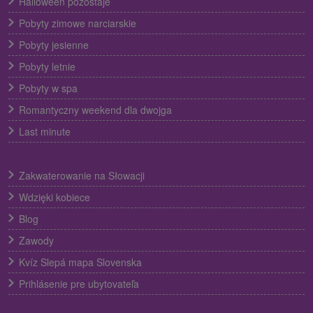
Halloween pozostaje
Pobyty zimowe narciarskie
Pobyty jesienne
Pobyty letnie
Pobyty w spa
Romantyczny weekend dla dwojga
Last minute
Zakwaterowanie na Słowacji
Wdzięki kobiece
Blog
Zawody
Kvíz Slepá mapa Slovenska
Prihlásenie pre ubytovateľa