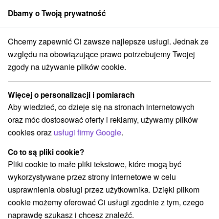
Dbamy o Twoją prywatność
członek grupy
Sorger
Chcemy zapewnić Ci zawsze najlepsze usługi. Jednak ze
acji
Pobyty letnie
Stredné Slovensko
Banskobystrický kraj
Číž
względu na obowiązujące prawo potrzebujemy Twojej
zgody na używanie plików cookie.
Pobyty letnie Číž
Więcej o personalizacji i pomiarach
Kategorie
Aby wiedzieć, co dzieje się na stronach internetowych
oraz móc dostosować oferty i reklamy, używamy plików
Wszystkie kategorie
Wellness pobyty
(3)
cookies oraz
usługi firmy Google
.
Wyjazdy weekendowe
Pobyty dla seniorów
(2)
(2)
Co to są pliki cookie?
Pliki cookie to małe pliki tekstowe, które mogą być
Wybierz lokalizację lub datę
wykorzystywane przez strony internetowe w celu
usprawnienia obsługi przez użytkownika. Dzięki plikom
Najlepiej sprzedające
cookie możemy oferować Ci usługi zgodnie z tym, czego
naprawdę szukasz i chcesz znaleźć.