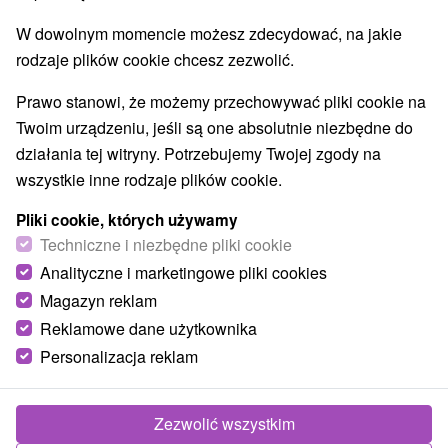
Najlepiej sprzedające
W dowolnym momencie możesz zdecydować, na jakie
rodzaje plików cookie chcesz zezwolić.
Prawo stanowi, że możemy przechowywać pliki cookie na
Wsie i miasta
Twoim urządzeniu, jeśli są one absolutnie niezbędne do
działania tej witryny. Potrzebujemy Twojej zgody na
Piešťany
(3)
Veľký Meder
(2)
wszystkie inne rodzaje plików cookie.
O
NAJTAŃSZE
NAJDROŻSZE
TOP - BESTSELLERY
Pliki cookie, których używamy
Techniczne i niezbędne pliki cookie
Analityczne i marketingowe pliki cookies
Magazyn reklam
TIP
Reklamowe dane użytkownika
Personalizacja reklam
Zezwolić wszystkim