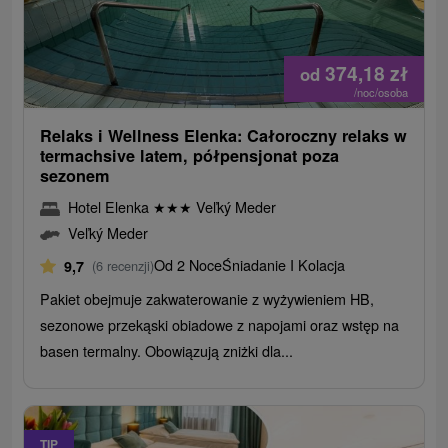
374,18
zł
od
/noc/osoba
Relaks i Wellness Elenka: Całoroczny relaks w
termachsive latem, półpensjonat poza
sezonem
Hotel Elenka
★
★
★
Veľký Meder
Veľký Meder
Od 2 Noce
Śniadanie I Kolacja
9,7
(6 recenzji)
Pakiet obejmuje zakwaterowanie z wyżywieniem HB,
sezonowe przekąski obiadowe z napojami oraz wstęp na
basen termalny. Obowiązują zniżki dla...
TIP