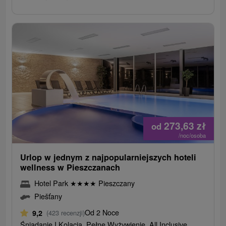
273,63
zł
od
/noc/osoba
Urlop w jednym z najpopularniejszych hoteli
wellness w Pieszczanach
Hotel Park
★
★
★
★
Pieszczany
Piešťany
Od 2 Noce
9,2
(423 recenzji)
Śniadanie I Kolacja, Pełne Wyżywienie, All Inclusive