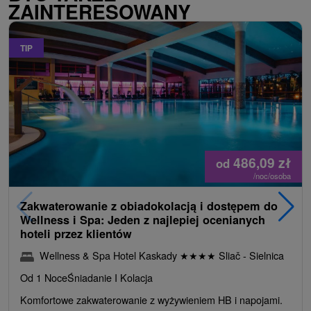
ZAINTERESOWANY
TIP
486,09
zł
od
/noc/osoba
Zakwaterowanie z obiadokolacją i dostępem do
Wellness i Spa: Jeden z najlepiej ocenianych
hoteli przez klientów
Wellness & Spa Hotel Kaskady
★
★
★
★
Sliač - Sielnica
Od 1 Noce
Śniadanie I Kolacja
Komfortowe zakwaterowanie z wyżywieniem HB i napojami.