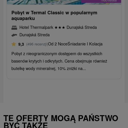
Pobyt w Termal Classic w popularnym
aquaparku
Hotel Thermalpark
★
★
★
Dunajská Streda
Dunajská Streda
Od 2 Noce
Śniadanie I Kolacja
9,3
(496 recenzji)
Pobyt z nieograniczonym dostępem do wszystkich
basenów krytych i odkrytych. Cena obejmuje również
butelkę wody mineralnej, 10% zniżki na...
TE OFERTY MOGĄ PAŃSTWO
BYĆ TAKŻE