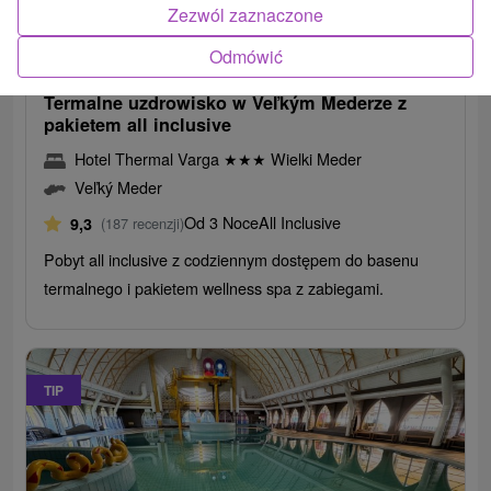
Zezwól zaznaczone
332,94
zł
od
Odmówić
/noc/osoba
Termalne uzdrowisko w Veľkým Mederze z
pakietem all inclusive
Hotel Thermal Varga
★
★
★
Wielki Meder
Veľký Meder
Od 3 Noce
All Inclusive
9,3
(187 recenzji)
Pobyt all inclusive z codziennym dostępem do basenu
termalnego i pakietem wellness spa z zabiegami.
TIP