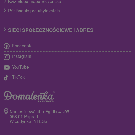
Kvíz Slepá mapa Slovenska
Prihlásenie pre ubytovateľa
SIECI SPOŁECZNOŚCIOWE I ADRES
Facebook
Instagram
YouTube
TikTok
Námestie svätého Egídia 41/95
058 01 Poprad
W budynku INTESu