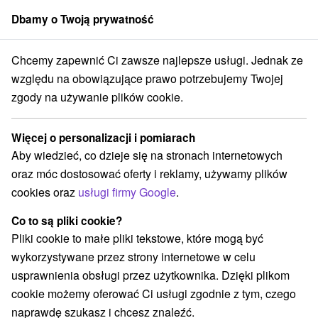
Dbamy o Twoją prywatność
członek grupy
Sorger
Chcemy zapewnić Ci zawsze najlepsze usługi. Jednak ze
Specjalne oferty na Słowacji
Pobyty jesienne
Trnavský kraj
względu na obowiązujące prawo potrzebujemy Twojej
zgody na używanie plików cookie.
TOP - bestsellery pobyty jesienne
Trnavský kraj
Więcej o personalizacji i pomiarach
Aby wiedzieć, co dzieje się na stronach internetowych
Kategorie
oraz móc dostosować oferty i reklamy, używamy plików
cookies oraz
usługi firmy Google
.
Wszystkie kategorie
Pobyty z rabatem
(28)
Wellness pobyty
Wyjazdy weekendowe
(40)
(30)
Co to są pliki cookie?
Romantyczne wypady
Pobyty dla seniorów
(9)
(21)
Pliki cookie to małe pliki tekstowe, które mogą być
Wakacje rodzinne
(23)
wykorzystywane przez strony internetowe w celu
usprawnienia obsługi przez użytkownika. Dzięki plikom
cookie możemy oferować Ci usługi zgodnie z tym, czego
Wybierz lokalizację lub datę
naprawdę szukasz i chcesz znaleźć.