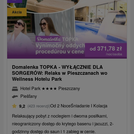
Akcia
371,78
zł
od
/noc/osoba
Domalenka TOPKA - WYŁĄCZNIE DLA
SORGERÓW: Relaks w Pieszczanach wo
Wellness Hotelu Park
Hotel Park
★
★
★
★
Pieszczany
Piešťany
Od 2 Noce
Śniadanie I Kolacja
9,2
(423 recenzji)
Relaksujący pobyt z noclegiem i dwoma posiłkami,
nieograniczony dostęp do krytego basenu i jacuzzi, 2-
godzinny dostęp do saun i 1 zabieg w cenie.