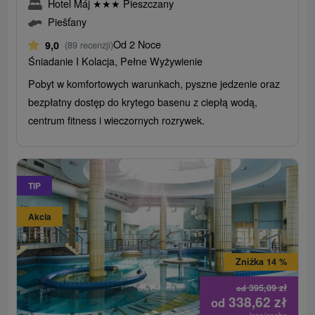
Hotel Máj
★
★
★
Pieszczany
Piešťany
Od 2 Noce
9,0
(89 recenzji)
Śniadanie I Kolacja, Pełne Wyżywienie
Pobyt w komfortowych warunkach, pyszne jedzenie oraz
bezpłatny dostęp do krytego basenu z ciepłą wodą,
centrum fitness i wieczornych rozrywek.
TIP
Akcia
Zniżka 14 %
395,09
zł
od
338,62
zł
od
/noc/osoba