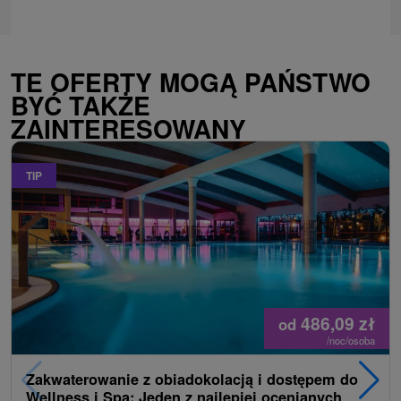
TE OFERTY MOGĄ PAŃSTWO
BYĆ TAKŻE
ZAINTERESOWANY
TIP
486,09
zł
od
/noc/osoba
Zakwaterowanie z obiadokolacją i dostępem do
Wellness i Spa: Jeden z najlepiej ocenianych