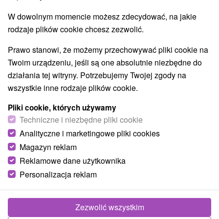
W dowolnym momencie możesz zdecydować, na jakie
rodzaje plików cookie chcesz zezwolić.
TOP - BESTSELLERY
NAJTAŃSZE
WSZYSTKO
Prawo stanowi, że możemy przechowywać pliki cookie na
Twoim urządzeniu, jeśli są one absolutnie niezbędne do
działania tej witryny. Potrzebujemy Twojej zgody na
wszystkie inne rodzaje plików cookie.
Pliki cookie, których używamy
Techniczne i niezbędne pliki cookie
Analityczne i marketingowe pliki cookies
Magazyn reklam
Reklamowe dane użytkownika
273,45
zł
od
Personalizacja reklam
/noc/osoba
Ciesz się pobytem pełnym relaksu i zabawy:
zrelaksuj się, popływaj i ciesz się widokami
Zezwolić wszystkim
Tatr