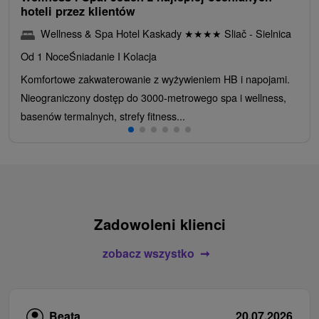
hoteli przez klientów
Wellness & Spa Hotel Kaskady
★
★
★
★
Sliač - Sielnica
Od 1 Noce
Śniadanie I Kolacja
Komfortowe zakwaterowanie z wyżywieniem HB i napojami.
Nieograniczony dostęp do 3000-metrowego spa i wellness,
basenów termalnych, strefy fitness...
Zadowoleni klienci
zobacz wszystko
Beata
20.07.2026