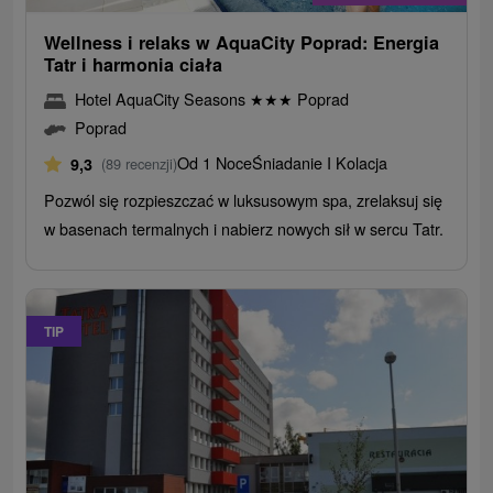
Wellness i relaks w AquaCity Poprad: Energia
Tatr i harmonia ciała
Hotel AquaCity Seasons
★
★
★
Poprad
Poprad
Od 1 Noce
Śniadanie I Kolacja
9,3
(89 recenzji)
Pozwól się rozpieszczać w luksusowym spa, zrelaksuj się
w basenach termalnych i nabierz nowych sił w sercu Tatr.
TIP