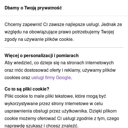
Dbamy o Twoją prywatność
członek grupy
Sorger
Chcemy zapewnić Ci zawsze najlepsze usługi. Jednak ze
i
Pobyty jesienne
Východné Slovensko
Prešovský kraj
Poprad
względu na obowiązujące prawo potrzebujemy Twojej
zgody na używanie plików cookie.
Pobyty jesienne Poprad
Więcej o personalizacji i pomiarach
Kategorie
Aby wiedzieć, co dzieje się na stronach internetowych
oraz móc dostosować oferty i reklamy, używamy plików
Wszystkie kategorie
Pobyty z rabatem
(3)
cookies oraz
usługi firmy Google
.
Wellness pobyty
Wyjazdy weekendowe
(3)
(3)
Pobyty dla seniorów
Wakacje rodzinne
(1)
(4)
Co to są pliki cookie?
Pliki cookie to małe pliki tekstowe, które mogą być
wykorzystywane przez strony internetowe w celu
Wybierz lokalizację lub datę
usprawnienia obsługi przez użytkownika. Dzięki plikom
cookie możemy oferować Ci usługi zgodnie z tym, czego
Najlepiej sprzedające
naprawdę szukasz i chcesz znaleźć.