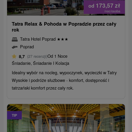
173,57
zł
od
/noc/osoba
Tatra Relax & Pohoda w Popradzie przez cały
rok
Tatra Hotel Poprad
★
★
★
Poprad
Od 1 Noce
8,7
(27 recenzji)
Śniadanie, Śniadanie I Kolacja
Idealny wybór na nocleg, wypoczynek, wycieczki w Tatry
Wysokie i podróże służbowe - komfort, dostępność i
tatrzański komfort przez cały rok.
TIP