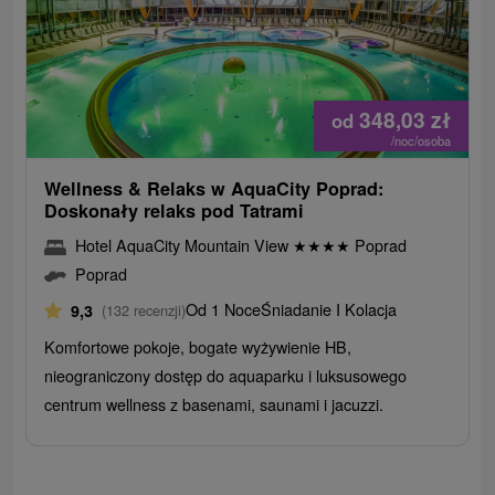
348,03
zł
od
/noc/osoba
Wellness & Relaks w AquaCity Poprad:
Doskonały relaks pod Tatrami
Hotel AquaCity Mountain View
★
★
★
★
Poprad
Poprad
Od 1 Noce
Śniadanie I Kolacja
9,3
(132 recenzji)
Komfortowe pokoje, bogate wyżywienie HB,
nieograniczony dostęp do aquaparku i luksusowego
centrum wellness z basenami, saunami i jacuzzi.