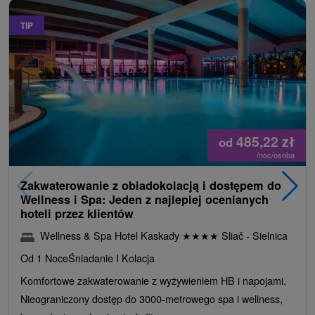
TIP
485,22
zł
od
/noc/osoba
Zakwaterowanie z obiadokolacją i dostępem do
Wellness i Spa: Jeden z najlepiej ocenianych
hoteli przez klientów
Wellness & Spa Hotel Kaskady
★
★
★
★
Sliač - Sielnica
Od 1 Noce
Śniadanie I Kolacja
Komfortowe zakwaterowanie z wyżywieniem HB i napojami.
Nieograniczony dostęp do 3000-metrowego spa i wellness,