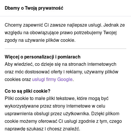
Dbamy o Twoją prywatność
członek grupy
Sorger
Chcemy zapewnić Ci zawsze najlepsze usługi. Jednak ze
Penzióny
Stredné Slovensko
Žilinský kraj
Lietava
względu na obowiązujące prawo potrzebujemy Twojej
zgody na używanie plików cookie.
Penzióny Lietava
Więcej o personalizacji i pomiarach
Kategorie
Aby wiedzieć, co dzieje się na stronach internetowych
oraz móc dostosować oferty i reklamy, używamy plików
Wszystkie kategorie
Penzióny
(2)
cookies oraz
usługi firmy Google
.
Co to są pliki cookie?
Wybierz lokalizację lub datę
Pliki cookie to małe pliki tekstowe, które mogą być
wykorzystywane przez strony internetowe w celu
NAJTAŃSZE
NAJDROŻSZE
NA PO
WSZYSTKO
usprawnienia obsługi przez użytkownika. Dzięki plikom
cookie możemy oferować Ci usługi zgodnie z tym, czego
naprawdę szukasz i chcesz znaleźć.