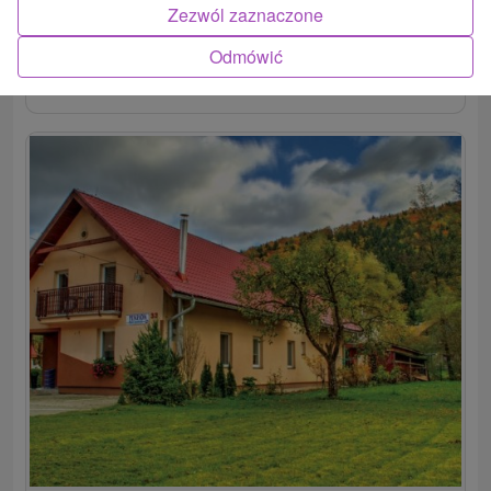
Zezwól zaznaczone
Odmówić
POKAZ