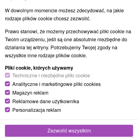
W dowolnym momencie możesz zdecydować, na jakie
rodzaje plików cookie chcesz zezwolić.
Prawo stanowi, że możemy przechowywać pliki cookie na
Twoim urządzeniu, jeśli są one absolutnie niezbędne do
działania tej witryny. Potrzebujemy Twojej zgody na
wszystkie inne rodzaje plików cookie.
Pliki cookie, których używamy
Techniczne i niezbędne pliki cookie
Analityczne i marketingowe pliki cookies
Magazyn reklam
Reklamowe dane użytkownika
Ubytovanie Malá Fatra Lietava
Personalizacja reklam
Lietava
Pekné ubytovanie v rodinnom dome, v malebnej obci
Zezwolić wszystkim
Lietava, disponuje štyrmi komfortnými izbami a jedným...