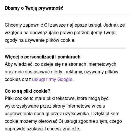
Dbamy o Twoją prywatność
członek grupy
Sorger
Chcemy zapewnić Ci zawsze najlepsze usługi. Jednak ze
né Slovensko
Žilinský kraj
Lietava
Penzión Pod Hradom Lietava
względu na obowiązujące prawo potrzebujemy Twojej
zgody na używanie plików cookie.
Penzión Pod Hradom Lietava
Lietava
Więcej o personalizacji i pomiarach
Aby wiedzieć, co dzieje się na stronach internetowych
oraz móc dostosować oferty i reklamy, używamy plików
REZERWACJA I WYBÓR OFERTY
cookies oraz
usługi firmy Google
.
Skontaktuj się bezpośrednio z właścicielem.
Co to są pliki cookie?
Przejdź do lokalizacji
Pliki cookie to małe pliki tekstowe, które mogą być
wykorzystywane przez strony internetowe w celu
O URZĄDZENIA
SPRZĘT
usprawnienia obsługi przez użytkownika. Dzięki plikom
cookie możemy oferować Ci usługi zgodnie z tym, czego
naprawdę szukasz i chcesz znaleźć.