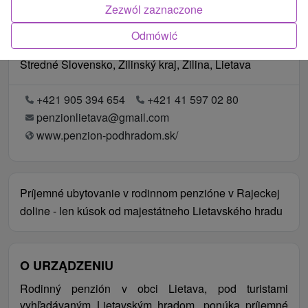
Zezwól zaznaczone
Odmówić
Lokalizacja
Stredné Slovensko, Žilinský kraj, Žilina, Lietava
+421 905 394 654
+421 41 597 02 80
penzionlietava@gmail.com
www.penzion-podhradom.sk/
Príjemné ubytovanie v rodinnom penzióne v Rajeckej
doline - len kúsok od majestátneho Lietavského hradu
O URZĄDZENIU
Rodinný penzión v obci Lietava, pod turistami
vyhľadávaným Lietavským hradom, ponúka príjemné