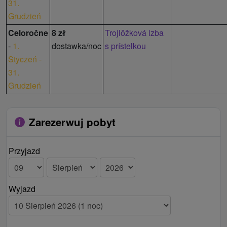
31.
Grudzień
Celoročne
8 zł
Trojlôžková izba
-
1.
dostawka/noc
s prístelkou
Styczeń -
31.
Grudzień
Zarezerwuj pobyt
Przyjazd
Wyjazd