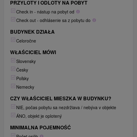
PRZYLOTY I ODLOTY NA POBYT
Check in - nástup na pobyt od
Check out - odhlásenie sa z pobytu do
BUDYNEK DZIAŁA
Celoročne
WŁAŚCICIEL MÓWI
Slovensky
Česky
Poľsky
Nemecky
CZY WŁAŚCICIEL MIESZKA W BUDYNKU?
NIE, počas pobytu sa nezdržiava / nebýva v objekte
ÁNO, objekt je oplotený
MINIMALNA POJEMNOŚĆ
Počet osôb