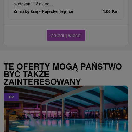
sledovaní TV alebo...
Žilinský kraj -
Rajecké Teplice
4.06 Km
Załaduj więcej
TE OFERTY MOGĄ PAŃSTWO
BYĆ TAKŻE
ZAINTERESOWANY
TIP