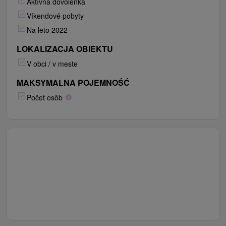
Aktívna dovolenka
Víkendové pobyty
Na leto 2022
LOKALIZACJA OBIEKTU
V obci / v meste
MAKSYMALNA POJEMNOŚĆ
Počet osôb