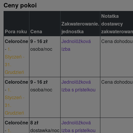
Ceny pokoi
Notatka
Zakwaterowanie.
dostawcy
Pora roku
Cena
jednostka
zakwaterowan
Celoročne
9 - 16 zł
Jednolôžková
Cena dohodou
-
1.
osoba/noc
izba
Styczeń -
31.
Grudzień
Celoročne
9 - 16 zł
Jednolôžková
Cena dohodou
-
1.
osoba/noc
izba s prístelkou
Styczeń -
31.
Grudzień
Celoročne
8 zł
Jednolôžková
-
1.
dostawka/noc
izba s prístelkou