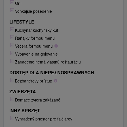
Gril
Vonkajšie posedenie
LIFESTYLE
Kuchyňa/ kuchynský kút
Raňajky formou menu
Večera formou menu
Vybavenie na grilovanie
Zariadenie nemá vlastnú reštauráciu
DOSTĘP DLA NIEPEŁNOSPRAWNYCH
Bezbariérový prístup
ZWIERZĘTA
Domáce zviera zakázané
INNY SPRZĘT
Vyhradený priestor pre fajčiarov