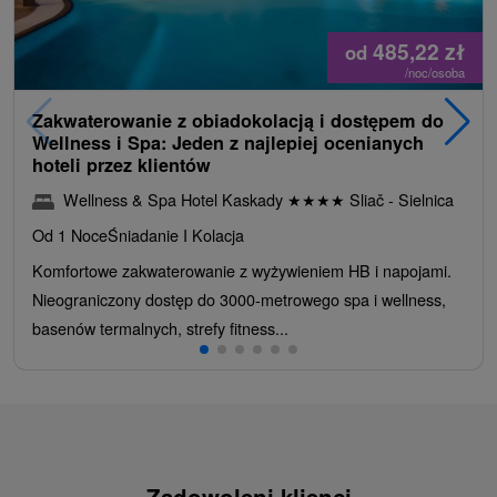
485,22
zł
od
/noc/osoba
Zakwaterowanie z obiadokolacją i dostępem do
Wellness i Spa: Jeden z najlepiej ocenianych
hoteli przez klientów
Wellness & Spa Hotel Kaskady
★
★
★
★
Sliač - Sielnica
Od 1 Noce
Śniadanie I Kolacja
Komfortowe zakwaterowanie z wyżywieniem HB i napojami.
Nieograniczony dostęp do 3000-metrowego spa i wellness,
basenów termalnych, strefy fitness...
Zadowoleni klienci