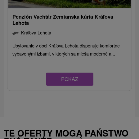
Penzión Vachtár Zemianska kúria Kráľova
Lehota
Kráľova Lehota
Ubytovanie v obci Kráľova Lehota disponuje komfortne
vybavenými izbami, v ktorých sa mieša moderné a...
POKAZ
TE OFERTY MOGĄ PAŃSTWO