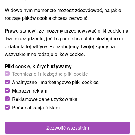
W dowolnym momencie możesz zdecydować, na jakie
rodzaje plików cookie chcesz zezwolić.
Prawo stanowi, że możemy przechowywać pliki cookie na
Twoim urządzeniu, jeśli są one absolutnie niezbędne do
działania tej witryny. Potrzebujemy Twojej zgody na
wszystkie inne rodzaje plików cookie.
Pliki cookie, których używamy
Techniczne i niezbędne pliki cookie
Analityczne i marketingowe pliki cookies
Magazyn reklam
Reklamowe dane użytkownika
Personalizacja reklam
Penzión Larion Kráľova Lehota
Kráľova Lehota
Zezwolić wszystkim
Ubytovanie v príjemnom prostredí Liptova, v obci Kráľova