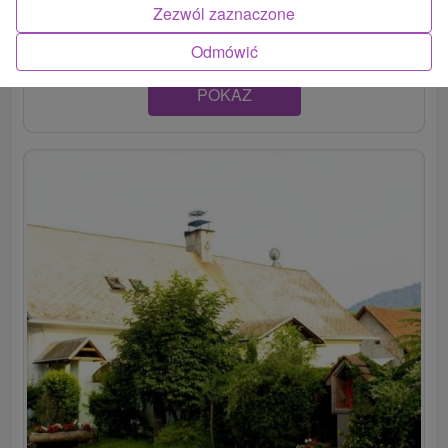
Zezwól zaznaczone
Lehota, ponúka komfortne vybavené izby a...
Odmówić
POKAZ