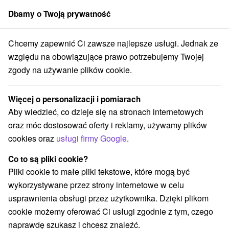
Dbamy o Twoją prywatność
członek grupy
Sorger
Chcemy zapewnić Ci zawsze najlepsze usługi. Jednak ze
Penzióny
Stredné Slovensko
Žilinský kraj
Kráľova Lehota
względu na obowiązujące prawo potrzebujemy Twojej
zgody na używanie plików cookie.
Najlepsze opinie penzióny Kráľova
Lehota
Więcej o personalizacji i pomiarach
Aby wiedzieć, co dzieje się na stronach internetowych
Kategorie
oraz móc dostosować oferty i reklamy, używamy plików
cookies oraz
usługi firmy Google
.
Wszystkie kategorie
Drevenice
Penzióny
(1)
(2)
Co to są pliki cookie?
Pliki cookie to małe pliki tekstowe, które mogą być
Wybierz lokalizację lub datę
wykorzystywane przez strony internetowe w celu
usprawnienia obsługi przez użytkownika. Dzięki plikom
NAJTAŃSZE
NAJDROŻSZE
NA PODSTAWIE OCENY
cookie możemy oferować Ci usługi zgodnie z tym, czego
naprawdę szukasz i chcesz znaleźć.