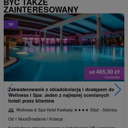
BYĆ TAKŻE
ZAINTERESOWANY
TIP
485,30
zł
od
/noc/osoba
Zakwaterowanie z obiadokolacją i dostępem do
Wellness i Spa: Jeden z najlepiej ocenianych
hoteli przez klientów
Wellness & Spa Hotel Kaskady
★
★
★
★
Sliač - Sielnica
Od 1 Noce
Śniadanie I Kolacja
Komfortowe zakwaterowanie z wyżywieniem HB i napojami.