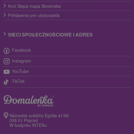
Kvíz Slepá mapa Slovenska
Prihlásenie pre ubytovateľa
SIECI SPOŁECZNOŚCIOWE I ADRES
Facebook
Instagram
YouTube
TikTok
Námestie svätého Egídia 41/95
058 01 Poprad
W budynku INTESu