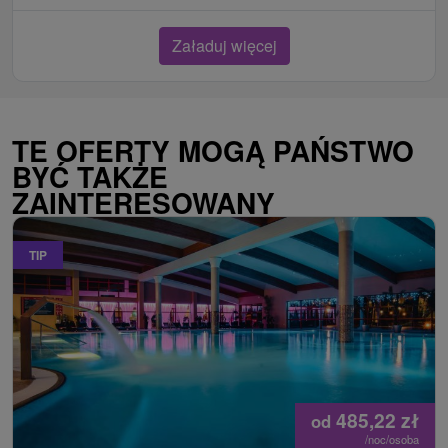
Załaduj więcej
TE OFERTY MOGĄ PAŃSTWO
BYĆ TAKŻE
ZAINTERESOWANY
TIP
485,22
zł
od
/noc/osoba