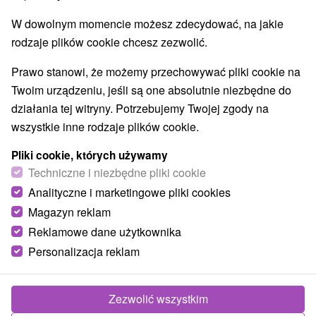
Przejdź do lokalizacji
W dowolnym momencie możesz zdecydować, na jakie
O URZĄDZENIA
SPRZĘT
rodzaje plików cookie chcesz zezwolić.
Prawo stanowi, że możemy przechowywać pliki cookie na
Twoim urządzeniu, jeśli są one absolutnie niezbędne do
działania tej witryny. Potrzebujemy Twojej zgody na
wszystkie inne rodzaje plików cookie.
Pliki cookie, których używamy
Techniczne i niezbędne pliki cookie
Analityczne i marketingowe pliki cookies
Magazyn reklam
Reklamowe dane użytkownika
Personalizacja reklam
Zezwolić wszystkim