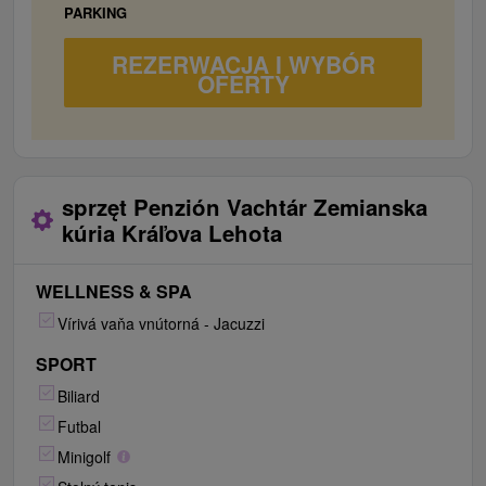
kuchyňa (plynový sporák, plynový varič,
PARKING
elektrická rúra, chladnička, rýchlovarná
kanvica, mikrovlnná rúra), TV/SAT, WiFi.
REZERWACJA I WYBÓR
OFERTY
Päťlôžková izba Janka / na poschodí:
2x
manželská posteľ, 1x jednolôžková posteľ,
sociálne zariadenie (sprchový kút, toaleta),
TV/SAT, WiFi.
sprzęt Penzión Vachtár Zemianska
kúria Kráľova Lehota
WELLNESS & SPA
Vírivá vaňa vnútorná - Jacuzzi
SPORT
Biliard
Futbal
Minigolf