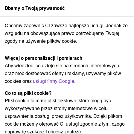
Dbamy o Twoją prywatność
członek grupy
Sorger
Chcemy zapewnić Ci zawsze najlepsze usługi. Jednak ze
Kráľova Lehota
Penzión Vachtár Zemianska kúria Kráľova Lehota
względu na obowiązujące prawo potrzebujemy Twojej
zgody na używanie plików cookie.
Penzión Vachtár Zemianska kúria
Kráľova Lehota
Więcej o personalizacji i pomiarach
Kráľova Lehota
Aby wiedzieć, co dzieje się na stronach internetowych
oraz móc dostosować oferty i reklamy, używamy plików
cookies oraz
usługi firmy Google
.
Zarezerwuj przez booking
Co to są pliki cookie?
Pliki cookie to małe pliki tekstowe, które mogą być
wykorzystywane przez strony internetowe w celu
REZERWACJA I WYBÓR OFERTY
usprawnienia obsługi przez użytkownika. Dzięki plikom
Skontaktuj się bezpośrednio z właścicielem.
cookie możemy oferować Ci usługi zgodnie z tym, czego
naprawdę szukasz i chcesz znaleźć.