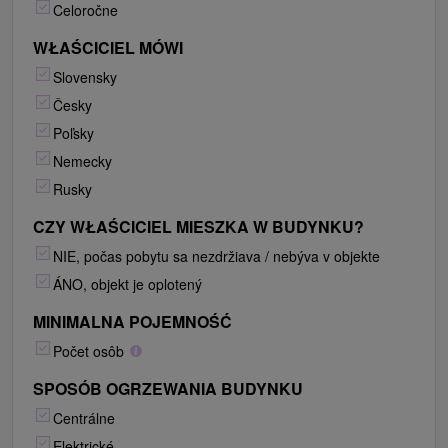
Celoročne
WŁAŚCICIEL MÓWI
Slovensky
Česky
Poľsky
Nemecky
Rusky
CZY WŁAŚCICIEL MIESZKA W BUDYNKU?
NIE, počas pobytu sa nezdržiava / nebýva v objekte
ÁNO, objekt je oplotený
MINIMALNA POJEMNOŚĆ
Počet osôb
SPOSÓB OGRZEWANIA BUDYNKU
Centrálne
Elektrické