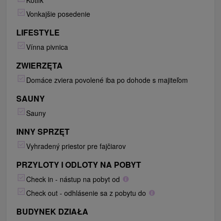
Kotlík
Vonkajšie posedenie
LIFESTYLE
Vínna pivnica
ZWIERZĘTA
Domáce zviera povolené iba po dohode s majiteľom
SAUNY
Sauny
INNY SPRZĘT
Vyhradený priestor pre fajčiarov
PRZYLOTY I ODLOTY NA POBYT
Check in - nástup na pobyt od
Check out - odhlásenie sa z pobytu do
BUDYNEK DZIAŁA