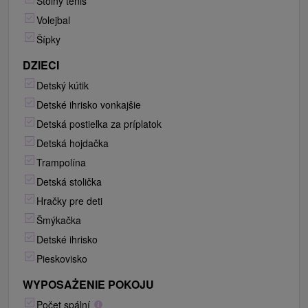
Stolný tenis
Volejbal
Šípky
DZIECI
Detský kútik
Detské ihrisko vonkajšie
Detská postieľka za príplatok
Detská hojdačka
Trampolína
Detská stolička
Hračky pre deti
Šmýkačka
Detské ihrisko
Pieskovisko
WYPOSAŻENIE POKOJU
Počet spální