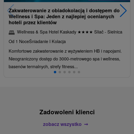
Zakwaterowanie z obiadokolacją i dostępem do
Wellness i Spa: Jeden z najlepiej ocenianych
hoteli przez klientów
Wellness & Spa Hotel Kaskady
★
★
★
★
Sliač - Sielnica
Od 1 Noce
Śniadanie I Kolacja
Komfortowe zakwaterowanie z wyżywieniem HB i napojami.
Nieograniczony dostęp do 3000-metrowego spa i wellness,
basenów termalnych, strefy fitness...
Zadowoleni klienci
zobacz wszystko