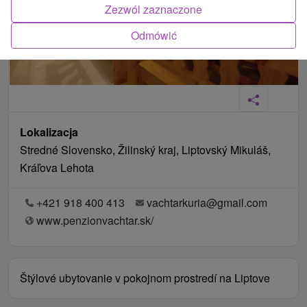
Zezwól zaznaczone
Odmówić
Lokalizacja
Stredné Slovensko, Žilinský kraj, Liptovský Mikuláš,
Kráľova Lehota
+421 918 400 413
vachtarkuria@gmail.com
www.penzionvachtar.sk/
Štýlové ubytovanie v pokojnom prostredí na Liptove