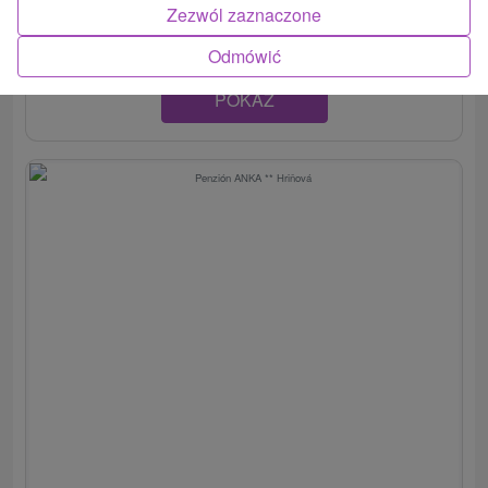
centre mesta Hriňová, na úpätí...
Zezwól zaznaczone
Odmówić
POKAZ