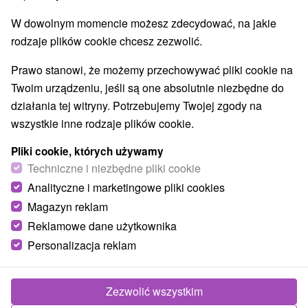
W dowolnym momencie możesz zdecydować, na jakie
rodzaje plików cookie chcesz zezwolić.
Prawo stanowi, że możemy przechowywać pliki cookie na
Twoim urządzeniu, jeśli są one absolutnie niezbędne do
działania tej witryny. Potrzebujemy Twojej zgody na
wszystkie inne rodzaje plików cookie.
Pliki cookie, których używamy
Techniczne i niezbędne pliki cookie
Analityczne i marketingowe pliki cookies
Magazyn reklam
Reklamowe dane użytkownika
Personalizacja reklam
Penzión Anka
★
★
Hriňová
Hriňová
Zezwolić wszystkim
Penzión Anka ** je rodinné zariadenie situované priamo v