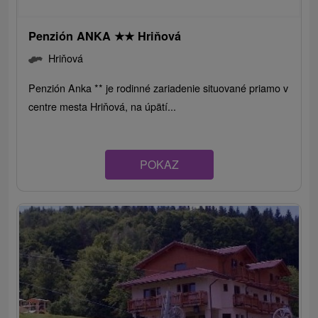
Penzión ANKA
★
★
Hriňová
Hriňová
Penzión Anka ** je rodinné zariadenie situované priamo v
centre mesta Hriňová, na úpätí...
POKAZ