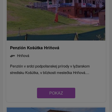
Penzión Košútka Hriňová
Hriňová
Penzión v srdci podpolianskej prírody v lyžiarskom
stredisku Košútka, v blízkosti mestečka Hriňová....
POKAZ