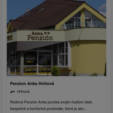
Penzion Anka Hriňová
Hriňová
Rodinný Penzión Anka ponúka svojim hosťom čisté,
bezpečné a komfortné prostredie, ktoré je ako...