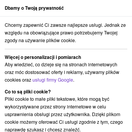
Dbamy o Twoją prywatność
członek grupy
Sorger
Chcemy zapewnić Ci zawsze najlepsze usługi. Jednak ze
Penzióny
Stredné Slovensko
Banskobystrický kraj
Hriňová
względu na obowiązujące prawo potrzebujemy Twojej
zgody na używanie plików cookie.
Najlepsze opinie penzióny Hriňová
Więcej o personalizacji i pomiarach
Kategorie
Aby wiedzieć, co dzieje się na stronach internetowych
oraz móc dostosować oferty i reklamy, używamy plików
Wszystkie kategorie
Apartmány
(1)
cookies oraz
usługi firmy Google
.
Chaty na prenájom
Penzióny
Priváty
(4)
(4)
(1)
Co to są pliki cookie?
Pliki cookie to małe pliki tekstowe, które mogą być
Wybierz lokalizację lub datę
wykorzystywane przez strony internetowe w celu
usprawnienia obsługi przez użytkownika. Dzięki plikom
NAJTAŃSZE
NAJDROŻSZE
NA PODSTAWIE OCENY
cookie możemy oferować Ci usługi zgodnie z tym, czego
naprawdę szukasz i chcesz znaleźć.