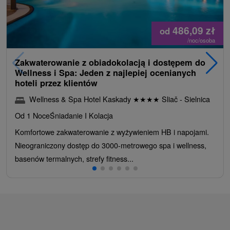
486,09
zł
od
/noc/osoba
Zakwaterowanie z obiadokolacją i dostępem do
Wellness i Spa: Jeden z najlepiej ocenianych
hoteli przez klientów
Wellness & Spa Hotel Kaskady
★
★
★
★
Sliač - Sielnica
Od 1 Noce
Śniadanie I Kolacja
Komfortowe zakwaterowanie z wyżywieniem HB i napojami.
Nieograniczony dostęp do 3000-metrowego spa i wellness,
basenów termalnych, strefy fitness...