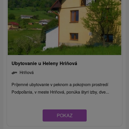
Ubytovanie u Heleny Hriňová
Hriňová
Príjemné ubytovanie v peknom a pokojnom prostredí
Podpoľania, v meste Hriňová, ponúka štyri izby, dve...
POKAZ