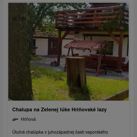
Chalupa na Zelenej lúke Hriňovské lazy
Hriňová
Útulná chalúpka v juhozápadnej časti veporského