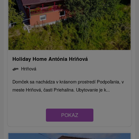
Holiday Home Antónia Hriňová
Hriňová
Domček sa nachádza v krásnom prostredí Podpoľania, v
meste Hriňová, časti Priehalina. Ubytovanie je k...
POKAZ