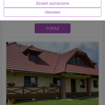
Zezwól zaznaczone
Zelený domček v juhozápadnej časti Slovenského
rudohoria, v meste Hriňová, ponúka ubytovanie v jednej...
Odmówić
POKAZ