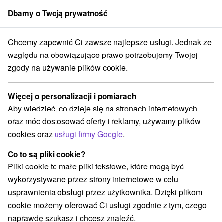
Dbamy o Twoją prywatność
członek grupy
Sorger
Chcemy zapewnić Ci zawsze najlepsze usługi. Jednak ze
e na Słowacji
Stredné Slovensko
Banskobystrický kraj
Hriňová
względu na obowiązujące prawo potrzebujemy Twojej
zgody na używanie plików cookie.
Zakwaterowanie na Słowacji
Hriňová
Więcej o personalizacji i pomiarach
Aby wiedzieć, co dzieje się na stronach internetowych
Kategorie
oraz móc dostosować oferty i reklamy, używamy plików
cookies oraz
usługi firmy Google
.
Wszystkie kategorie
Apartmány
(1)
Chaty na prenájom
Penzióny
Priváty
(4)
(4)
(1)
Co to są pliki cookie?
Pliki cookie to małe pliki tekstowe, które mogą być
wykorzystywane przez strony internetowe w celu
Wybierz lokalizację lub datę
usprawnienia obsługi przez użytkownika. Dzięki plikom
cookie możemy oferować Ci usługi zgodnie z tym, czego
TOP - BESTSELLERY
NAJTAŃSZE
WSZYSTKO
naprawdę szukasz i chcesz znaleźć.