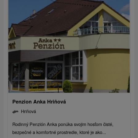
Penzion Anka Hriňová
Hriňová
Rodinný Penzión Anka ponúka svojim hosťom čisté,
bezpečné a komfortné prostredie, ktoré je ako...