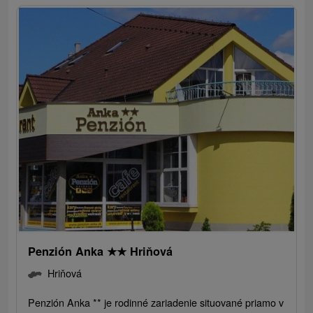
Penzión Anka
★
★
Hriňová
Hriňová
Penzión Anka ** je rodinné zariadenie situované priamo v