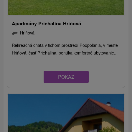
Apartmány Priehalina Hriňová
Hriňová
Rekreačná chata v tichom prostredí Podpoľania, v meste
Hriňová, časť Priehalina, ponúka komfortné ubytovanie...
POKAZ