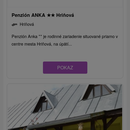
Penzión ANKA
★
★
Hriňová
Hriňová
Penzión Anka ** je rodinné zariadenie situované priamo v
centre mesta Hriňová, na úpätí...
POKAZ