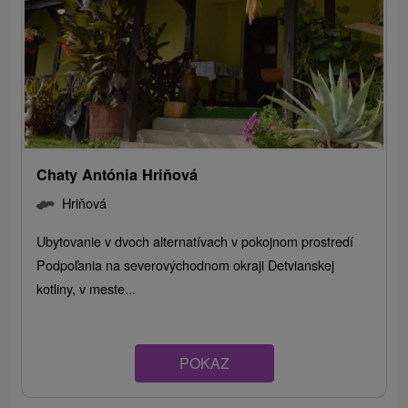
Chaty Antónia Hriňová
Hriňová
Ubytovanie v dvoch alternatívach v pokojnom prostredí
Podpoľania na severovýchodnom okraji Detvianskej
kotliny, v meste...
POKAZ