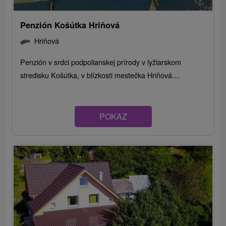
Penzión Košútka Hriňová
Hriňová
Penzión v srdci podpolianskej prírody v lyžiarskom
stredisku Košútka, v blízkosti mestečka Hriňová....
POKAZ