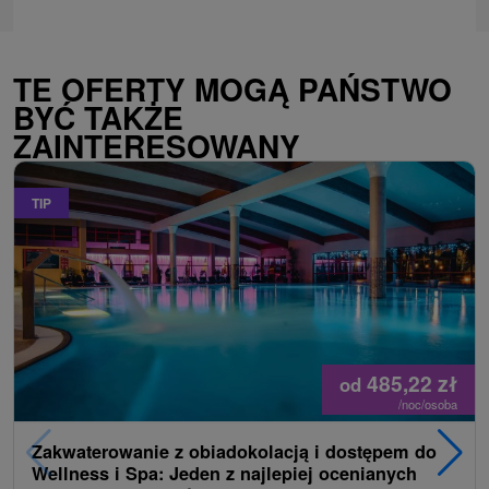
TE OFERTY MOGĄ PAŃSTWO
BYĆ TAKŻE
ZAINTERESOWANY
TIP
485,22
zł
od
/noc/osoba
Zakwaterowanie z obiadokolacją i dostępem do
Wellness i Spa: Jeden z najlepiej ocenianych