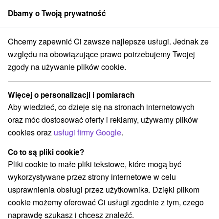
Dbamy o Twoją prywatność
członek grupy
Sorger
Chcemy zapewnić Ci zawsze najlepsze usługi. Jednak ze
Penzióny
Západné Slovensko
Trenčiansky kraj
Bojnice
względu na obowiązujące prawo potrzebujemy Twojej
zgody na używanie plików cookie.
Penzióny Bojnice
Więcej o personalizacji i pomiarach
Kategorie
Aby wiedzieć, co dzieje się na stronach internetowych
oraz móc dostosować oferty i reklamy, używamy plików
Wszystkie kategorie
Hotele na Slovacji
(10)
cookies oraz
usługi firmy Google
.
Apartmány
Chaty na prenájom
Drevenice
(10)
(3)
(2)
Penzióny
Priváty
Ubytovne
(14)
(3)
(1)
Co to są pliki cookie?
Pliki cookie to małe pliki tekstowe, które mogą być
wykorzystywane przez strony internetowe w celu
Wybierz lokalizację lub datę
usprawnienia obsługi przez użytkownika. Dzięki plikom
cookie możemy oferować Ci usługi zgodnie z tym, czego
TOP - BESTSELLERY
NAJTAŃSZE
WSZYSTKO
naprawdę szukasz i chcesz znaleźć.