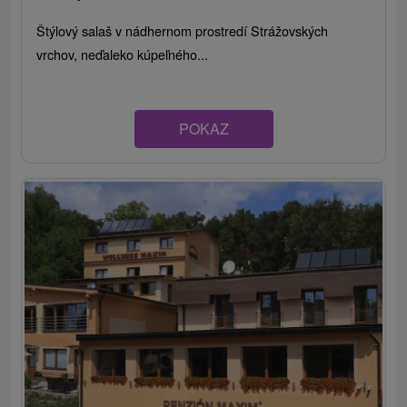
Štýlový salaš v nádhernom prostredí Strážovských
vrchov, neďaleko kúpeľného...
POKAZ