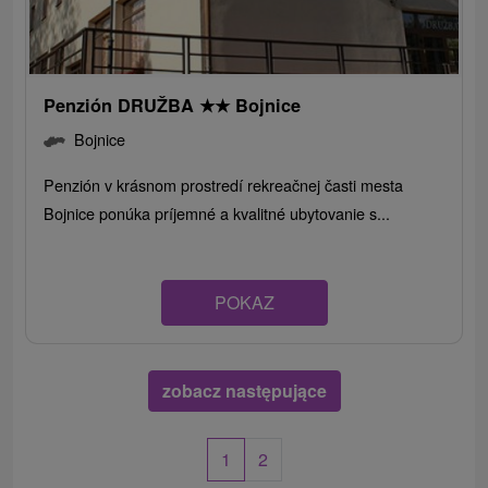
Penzión DRUŽBA
★
★
Bojnice
Bojnice
Penzión v krásnom prostredí rekreačnej časti mesta
Bojnice ponúka príjemné a kvalitné ubytovanie s...
POKAZ
zobacz następujące
1
2