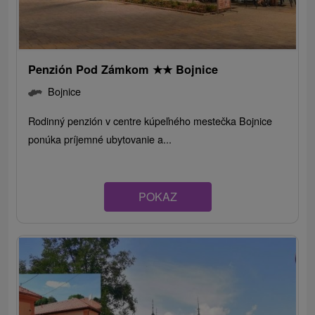
Penzión Pod Zámkom
★
★
Bojnice
Bojnice
Rodinný penzión v centre kúpeľného mestečka Bojnice
ponúka príjemné ubytovanie a...
POKAZ