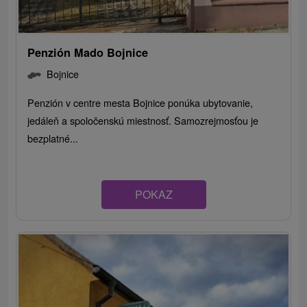
Penzión Mado Bojnice
Bojnice
Penzión v centre mesta Bojnice ponúka ubytovanie,
jedáleň a spoločenskú miestnosť. Samozrejmosťou je
bezplatné...
POKAZ