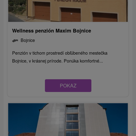
Wellness penzión Maxim Bojnice
Bojnice
Penzión v tichom prostredí obľúbeného mestečka
Bojnice, v krásnej prírode. Ponúka komfortné...
POKAZ