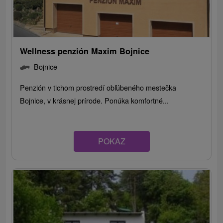
Wellness penzión Maxim Bojnice
Bojnice
Penzión v tichom prostredí obľúbeného mestečka
Bojnice, v krásnej prírode. Ponúka komfortné...
POKAZ