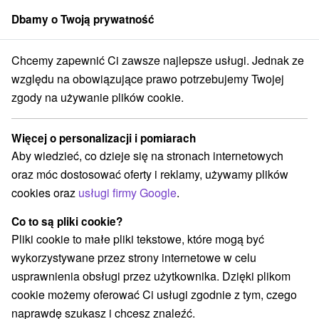
Dbamy o Twoją prywatność
członek grupy
Sorger
Chcemy zapewnić Ci zawsze najlepsze usługi. Jednak ze
haty na prenájom
Západné Slovensko
Trenčiansky kraj
Bojnice
względu na obowiązujące prawo potrzebujemy Twojej
zgody na używanie plików cookie.
Chaty na prenájom Bojnice
Więcej o personalizacji i pomiarach
Kategorie
Aby wiedzieć, co dzieje się na stronach internetowych
oraz móc dostosować oferty i reklamy, używamy plików
Wszystkie kategorie
Hotele na Slovacji
(10)
cookies oraz
usługi firmy Google
.
Apartmány
Chaty na prenájom
Drevenice
(10)
(3)
(2)
Penzióny
Priváty
Ubytovne
(14)
(3)
(1)
Co to są pliki cookie?
Pliki cookie to małe pliki tekstowe, które mogą być
wykorzystywane przez strony internetowe w celu
Wybierz lokalizację lub datę
usprawnienia obsługi przez użytkownika. Dzięki plikom
cookie możemy oferować Ci usługi zgodnie z tym, czego
NAJTAŃSZE
NAJDROŻSZE
NA PO
WSZYSTKO
naprawdę szukasz i chcesz znaleźć.