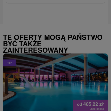
TE OFERTY MOGĄ PAŃSTWO
BYĆ TAKŻE
ZAINTERESOWANY
TIP
485,22
zł
od
/noc/osoba