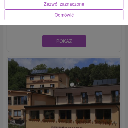
Rekreačný dom v tichom prostredí mesta Bojnice
Zezwól zaznaczone
disponuje dvoma komfortne zariadenými apartmánmi.
Odmówić
Každý má...
POKAZ