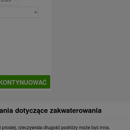
KONTYNUOWAĆ
tania dotyczące zakwaterowania
i prostej, rzeczywista długość podróży może być inna.