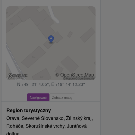
© OpenStreetMap
N +49° 21' 4.05'', E +19° 44' 12.23''
Nawigować
Zobacz mapę
Region turystyczny
Orava, Severné Slovensko, Žilinský kraj,
Roháče, Skorušinské vrchy, Juráňová
dolina