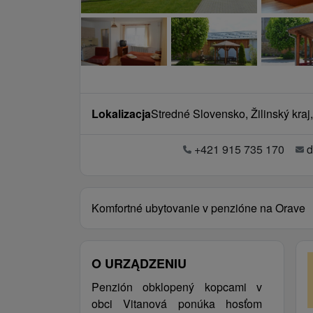
Lokalizacja
Stredné Slovensko, Žilinský kraj
+421 915 735 170
d
Komfortné ubytovanie v penzióne na Orave
O URZĄDZENIU
Penzión obklopený kopcami v
obci Vitanová ponúka hosťom