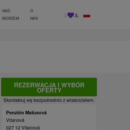
NAD
O
MORZEM
NAS
REZERWACJA I WYBÓR
OFERTY
Skontaktuj się bezpośrednio z właścicielem.
Penzión Maťusová
Vitanová
027 12 Vitanová