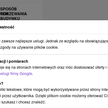
SPOSÓB
NYCH
OGRZEWANIA
BUDYNKU
Centrálne
watność
Plynové
Na tuhé palivo
zawsze najlepsze usługi. Jednak ze względu na obowiązując
 zgody na używanie plików cookie.
BUDYNEK JEST
OBJĘTY ZASIĘGIEM
SIECI
acji i pomiarach
KOMÓRKOWEJ
eje się na stronach internetowych oraz móc dostosować oferty 
Telekom
usługi firmy Google
.
Orange
e?
O2
 pliki tekstowe, które mogą być wykorzystywane przez strony int
ZAKWATEROWANIE
i przez użytkownika. Dzięki plikom cookie możemy oferować Ci
JEST
 szukasz i chcesz znaleźć.
ODPOWIEDNIE DLA