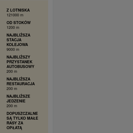
Z LOTNISKA
121000 m
OD STOKÓW
1200 m
NAJBLIŻSZA
STACJA
KOLEJOWA
9000 m
NAJBLIŻSZY
PRZYSTANEK
AUTOBUSOWY
200 m
NAJBLIŻSZA
RESTAURACJA
200 m
NAJBLIŻSZE
JEDZENIE
200 m
DOPUSZCZALNE
SĄ TYLKO MAŁE
RASY ZA
OPŁATĄ