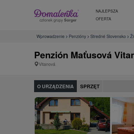
NAJLEPSZA
OFERTA
członek grupy
Sorger
Wprowadzenie
Penzióny
Stredné Slovensko
Ži
Penzión Maťusová Vita
Vitanová
O URZĄDZENIA
SPRZĘT