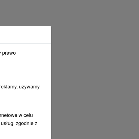
e prawo
i reklamy, używamy
ernetowe w celu
 usługi zgodnie z