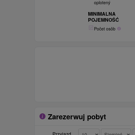
oplotený
MINIMALNA
POJEMNOŚĆ
Počet osôb
Zarezerwuj pobyt
Przyjazd