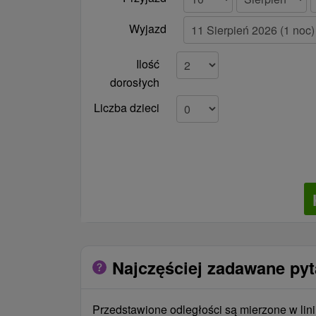
Wyjazd
Ilość
dorosłych
Liczba dzieci
Najczęściej zadawane py
Przedstawione odległości są mierzone w lini