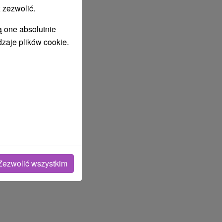
 zezwolić.
ą one absolutnie
dzaje plików cookie.
Zezwolić wszystkim