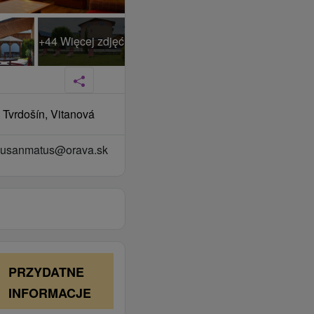
+44 Więcej zdjęć
, Tvrdošín, Vitanová
usanmatus@orava.sk
PRZYDATNE
INFORMACJE