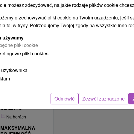
Na letnú dovolenku
 możesz zdecydować, na jakie rodzaje plików cookie chcesz
Na zimnú dovolenku
ożemy przechowywać pliki cookie na Twoim urządzeniu, jeśli s
Krátkodobé
ia tej witryny. Potrzebujemy Twojej zgody na wszystkie inne ro
ubytovanie
Aktívna dovolenka
ych używamy
Relaxačné pobyty
będne pliki cookie
Víkendové pobyty
ketingowe pliki cookies
Na lyžovačku
LOKALIZACJA
 użytkownika
OBIEKTU
eklam
V obci / v meste
POPRAW
Odmówić
Zezwól zaznaczone
POŁOŻENIE
OBIEKTU
Na horách
MAKSYMALNA
POJEMNOŚĆ