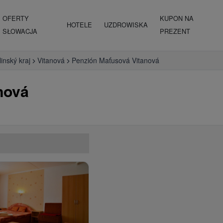
OFERTY
KUPON NA
HOTELE
UZDROWISKA
SŁOWACJA
PREZENT
linský kraj
Vitanová
Penzión Maťusová Vitanová
nová