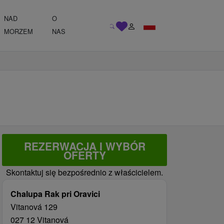
NAD
O
MORZEM
NAS
REZERWACJA I WYBÓR
OFERTY
Skontaktuj się bezpośrednio z właścicielem.
Chalupa Rak pri Oravici
Vitanová 129
027 12 Vitanová