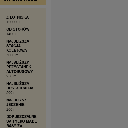
Z LOTNISKA
120000 m
OD STOKÓW
1400 m
NAJBLIŻSZA
STACJA
KOLEJOWA
7000 m
NAJBLIŻSZY
PRZYSTANEK
AUTOBUSOWY
250 m
NAJBLIŻSZA
RESTAURACJA
200 m
NAJBLIŻSZE
JEDZENIE
200 m
DOPUSZCZALNE
SĄ TYLKO MAŁE
RASY ZA