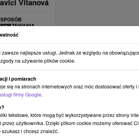
avici Vitanová
SPOSÓB
NYCH
OGRZEWANIA
BUDYNKU
watność
Centrálne
Plynové
zawsze najlepsze usługi. Jednak ze względu na obowiązując
 zgody na używanie plików cookie.
BUDYNEK JEST
OBJĘTY ZASIĘGIEM
SIECI
acji i pomiarach
KOMÓRKOWEJ
eje się na stronach internetowych oraz móc dostosować oferty 
Telekom
usługi firmy Google
.
Orange
O2
e?
 pliki tekstowe, które mogą być wykorzystywane przez strony int
4ka
i przez użytkownika. Dzięki plikom cookie możemy oferować Ci
ZAKWATEROWANIE
 szukasz i chcesz znaleźć.
JEST