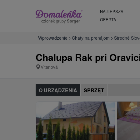
NAJLEPSZA
OFERTA
członek grupy
Sorger
Wprowadzenie
Chaty na prenájom
Stredné Slo
Chalupa Rak pri Oravic
Vitanová
O URZĄDZENIA
SPRZĘT