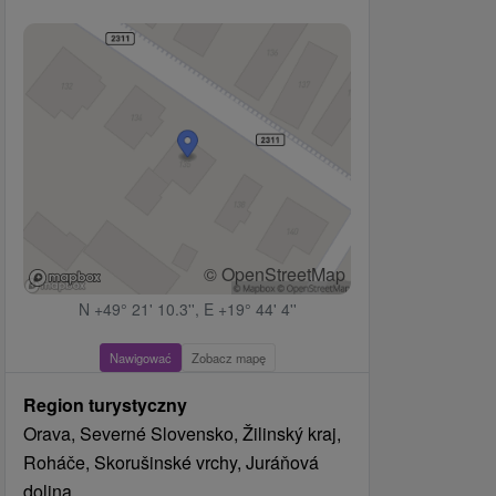
© OpenStreetMap
N +49° 21' 10.3'', E +19° 44' 4''
Nawigować
Zobacz mapę
Region turystyczny
Orava, Severné Slovensko, Žilinský kraj,
Roháče, Skorušinské vrchy, Juráňová
dolina