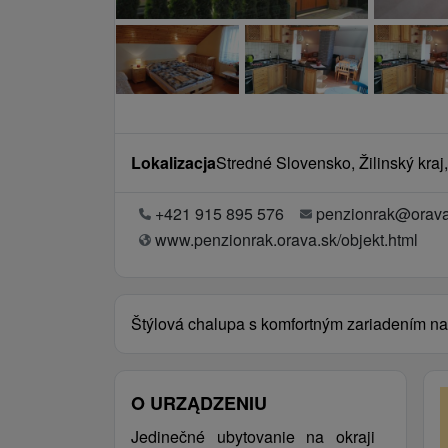
Lokalizacja
Stredné Slovensko, Žilinský kraj
+421 915 895 576
penzionrak@orava
www.penzionrak.orava.sk/objekt.html
Štýlová chalupa s komfortným zariadením n
O URZĄDZENIU
Jedinečné ubytovanie na okraji