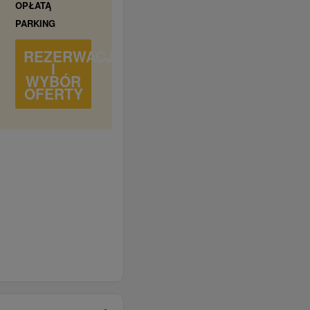
OPŁATĄ
PARKING
REZERWACJA
I
WYBÓR
OFERTY