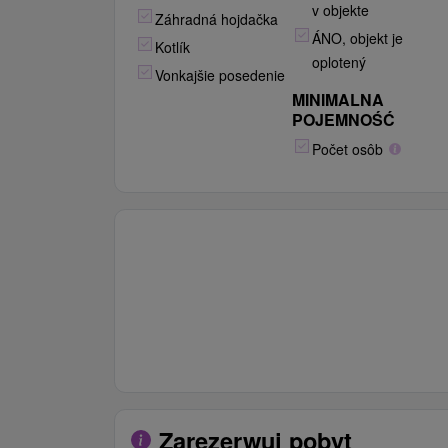
v objekte
Záhradná hojdačka
ÁNO, objekt je
Kotlík
oplotený
Vonkajšie posedenie
MINIMALNA
POJEMNOŚĆ
Počet osôb
Zarezerwuj pobyt