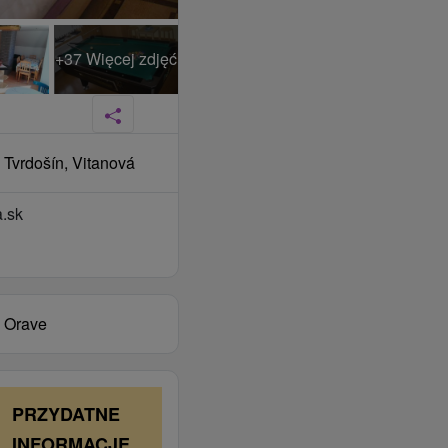
+37 Więcej zdjęć
, Tvrdošín, Vitanová
.sk
a Orave
PRZYDATNE
INFORMACJE