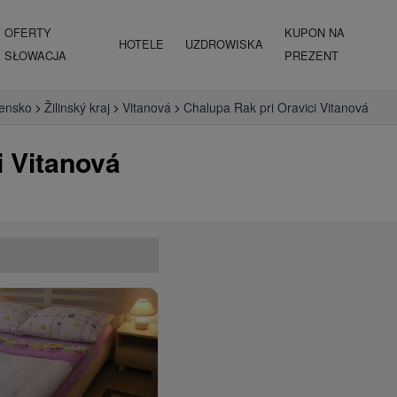
OFERTY
KUPON NA
HOTELE
UZDROWISKA
SŁOWACJA
PREZENT
vensko
Žilinský kraj
Vitanová
Chalupa Rak pri Oravici Vitanová
i Vitanová