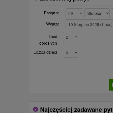
Przyjazd
Wyjazd
Ilość
dorosłych
Liczba dzieci
Najczęściej zadawane py