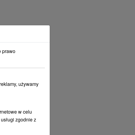
e prawo
i reklamy, używamy
ernetowe w celu
 usługi zgodnie z