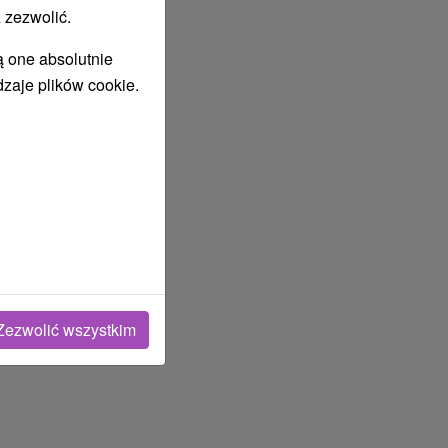
 zezwolić.
ą one absolutnie
dzaje plików cookie.
Zezwolić wszystkim