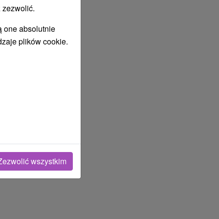
 zezwolić.
ą one absolutnie
dzaje plików cookie.
Zezwolić wszystkim