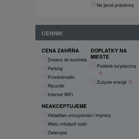
Na jarné prázdniny
CENNIK
CENA ZAHŔŇA
DOPLATKY NA
MIESTE
Drewno do kominka
Podatek turystyczny
Parking
Prześcieradło
Zużycie energii
Ręczniki
Internet WiFi
NEAKCEPTUJEME
Hałaśliwe uroczystości i imprezy
Wielu młodych ludzi
Zwierzęta