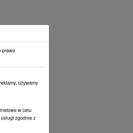
e prawo
i reklamy, używamy
ernetowe w celu
 usługi zgodnie z