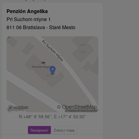
Penzión Angelika
Pri Suchom mlyne 1
811 06 Bratislava - Staré Mesto
© OpenStreetMap
N +48° 9' 58.56'', E +17° 4' 52.92''
Nawigować
Zobacz mapę