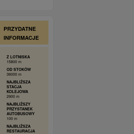
PRZYDATNE
INFORMACJE
Z LOTNISKA
15800 m
OD STOKÓW
36000 m
NAJBLIŻSZA
STACJA
KOLEJOWA
2900 m
NAJBLIŻSZY
PRZYSTANEK
AUTOBUSOWY
100 m
NAJBLIŻSZA
RESTAURACJA