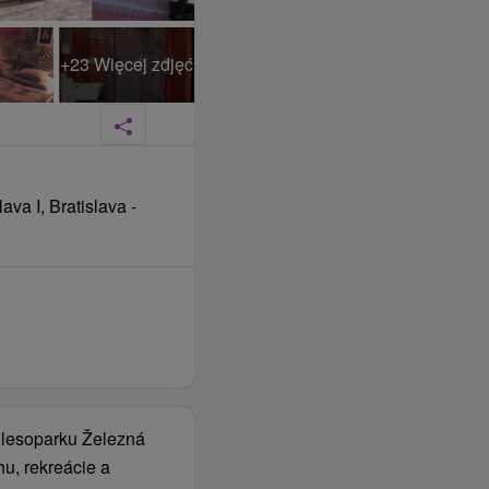
+23 Więcej zdjęć
ava I, Bratislava -
a lesoparku Železná
u, rekreácie a