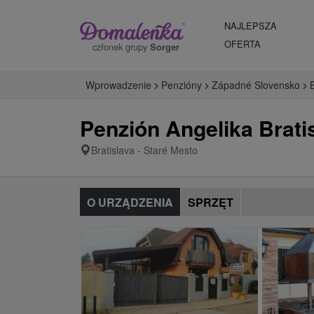
NAJLEPSZA
OFERTA
członek grupy
Sorger
Wprowadzenie
Penzióny
Západné Slovensko
B
Penzión Angelika Brati
Bratislava - Staré Mesto
O URZĄDZENIA
SPRZĘT