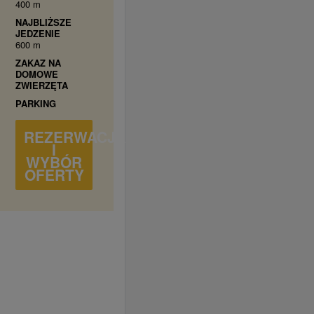
400 m
NAJBLIŻSZE
JEDZENIE
600 m
ZAKAZ NA
DOMOWE
ZWIERZĘTA
PARKING
REZERWACJA
I
WYBÓR
OFERTY