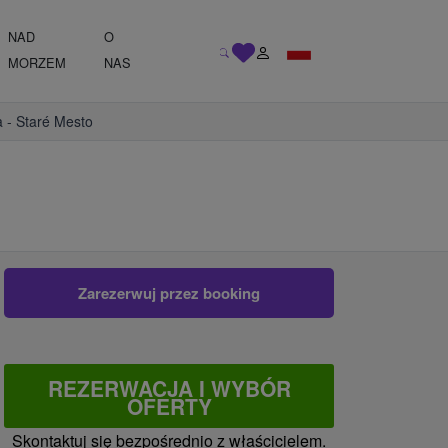
NAD
O
MORZEM
NAS
a - Staré Mesto
Zarezerwuj przez booking
REZERWACJA I WYBÓR
OFERTY
Skontaktuj się bezpośrednio z właścicielem.