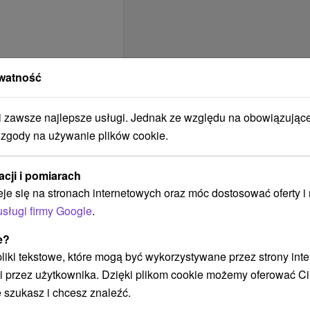
watność
ratislava -
zawsze najlepsze usługi. Jednak ze względu na obowiązując
 zgody na używanie plików cookie.
LOKALIZACJA
OBIEKTU
acji i pomiarach
Na okraji obce /
eje się na stronach internetowych oraz móc dostosować oferty 
mesta
usługi firmy Google
.
HOTEL.FACILITY.CENA-
e?
ZAHRNA
 pliki tekstowe, które mogą być wykorzystywane przez strony int
Drevo do krbu
i przez użytkownika. Dzięki plikom cookie możemy oferować Ci
Parkovanie
 szukasz i chcesz znaleźć.
Posteľná bielizeň