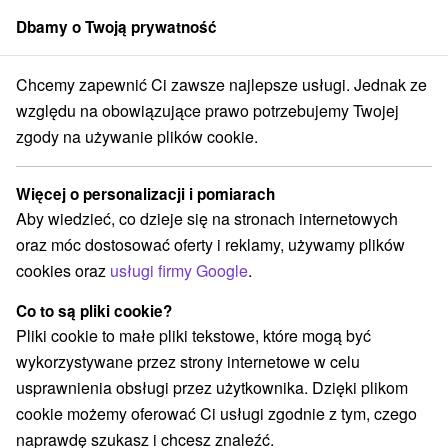
Dbamy o Twoją prywatność
członek grupy
Sorger
Chcemy zapewnić Ci zawsze najlepsze usługi. Jednak ze
Bratislavský kraj
Bratislava - Staré Mesto
Hotel Galéria Bratislava
względu na obowiązujące prawo potrzebujemy Twojej
zgody na używanie plików cookie.
Hotel Galéria Bratislava
Bratislava - Staré Mesto
Więcej o personalizacji i pomiarach
Aby wiedzieć, co dzieje się na stronach internetowych
oraz móc dostosować oferty i reklamy, używamy plików
Zarezerwuj przez booking
cookies oraz
usługi firmy Google
.
Co to są pliki cookie?
Pliki cookie to małe pliki tekstowe, które mogą być
REZERWACJA I WYBÓR OFERTY
wykorzystywane przez strony internetowe w celu
Skontaktuj się bezpośrednio z właścicielem.
usprawnienia obsługi przez użytkownika. Dzięki plikom
cookie możemy oferować Ci usługi zgodnie z tym, czego
Przejdź do lokalizacji
naprawdę szukasz i chcesz znaleźć.