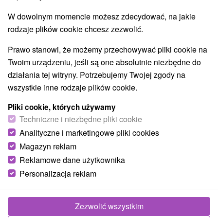
O URZĄDZENIA
SPRZĘT
W dowolnym momencie możesz zdecydować, na jakie
rodzaje plików cookie chcesz zezwolić.
Prawo stanowi, że możemy przechowywać pliki cookie na
Twoim urządzeniu, jeśli są one absolutnie niezbędne do
działania tej witryny. Potrzebujemy Twojej zgody na
wszystkie inne rodzaje plików cookie.
Pliki cookie, których używamy
Techniczne i niezbędne pliki cookie
Analityczne i marketingowe pliki cookies
Magazyn reklam
Reklamowe dane użytkownika
Personalizacja reklam
Zezwolić wszystkim