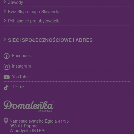
Zawody
Kvíz Slepá mapa Slovenska
Prihlásenie pre ubytovateľa
SIECI SPOŁECZNOŚCIOWE I ADRES
Facebook
Instagram
YouTube
TikTok
Námestie svätého Egídia 41/95
058 01 Poprad
W budynku INTESu