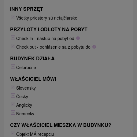
INNY SPRZĘT
Všetky priestory sú nefajčiarske
PRZYLOTY I ODLOTY NA POBYT
Check in - nástup na pobyt od
Check out - odhlásenie sa z pobytu do
BUDYNEK DZIAŁA
Celoročne
WŁAŚCICIEL MÓWI
Slovensky
Česky
Anglicky
Nemecky
CZY WŁAŚCICIEL MIESZKA W BUDYNKU?
Objekt MÁ recepciu