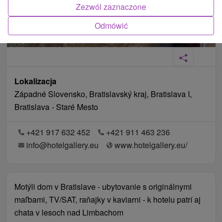
Zezwól zaznaczone
Odmówić
Lokalizacja
Západné Slovensko, Bratislavský kraj, Bratislava I,
Bratislava - Staré Mesto
+421 917 632 452
+421 911 463 236
info@hotelgallery.eu
www.hotelgallery.eu/
Motýli dom v Bratislave - ubytovanie s originálnymi
maľbami, TV/SAT, raňajky v kaviarni - k hotelu patrí aj
chata v lesoch nad Limbachom