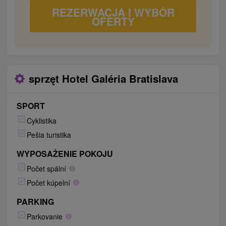
lôžko), kuchynský kút, balkón, TV/SAT, kúpeľňa
REZERWACJA I WYBÓR
s toaletou, WiFi.
OFERTY
1x Apartmán s terasou:
4x manželská posteľ,
kuchynský kút, balkón, terasa, TV/SAT,
kúpeľňa s toaletou, WiFi.
sprzęt Hotel Galéria Bratislava
SPORT
Cyklistika
Pešia turistika
WYPOSAŻENIE POKOJU
Počet spální
Počet kúpelní
PARKING
Parkovanie