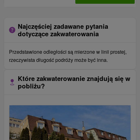
Najczęściej zadawane pytania
dotyczące zakwaterowania
Przedstawione odległości są mierzone w linii prostej,
rzeczywista długość podróży może być inna.
Które zakwaterowanie znajdują się w
pobliżu?