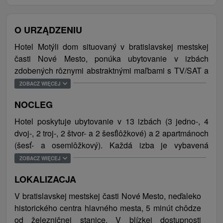
O URZĄDZENIU
Hotel Motýli dom situovaný v bratislavskej mestskej
časti Nové Mesto, ponúka ubytovanie v izbách
zdobených rôznymi abstraktnými maľbami s TV/SAT a
vlastným sociálnym zariadením. Oddych i chutné
ZOBACZ WIĘCEJ
raňajky si je možné dopriať v kaviarni, kde si dokonca
NOCLEG
hostia môžu namaľovať aj vlastný obraz. Nachádza sa
tu totiž stála expozícia tvorby autora Motýlieho domu
Hotel poskytuje ubytovanie v 13 izbách (3 jedno-, 4
(tvoriaceho pod pseudonymom Travel Wizard)
dvoj-, 2 troj-, 2 štvor- a 2 šesťlôžkové) a 2 apartmánoch
reprezentujúca stavovú funkcionalistickú abstrakciu
(šesť- a osemlôžkový). Každá izba je vybavená
ako nový prúd v umení. Samozrejmosťou sú služby
TV/SAT a vlastnou kúpeľňou s toaletou (sprchový
ZOBACZ WIĘCEJ
nonstop recepcie, bezplatné WiFi pripojenie na
kút/vaňa, umývadlo, uteráky), niektoré izby majú aj
internet a súkromné parkovanie zabezpečené priamo
LOKALIZACJA
klimatizáciu, balkón či terasu a kuchynský kút. Vstup
pri objekte. Hotel je vhodný pre páry, rodiny, skupiny
do jednotlivých izieb je po schodoch, výťah nie je k
V bratislavskej mestskej časti Nové Mesto, neďaleko
kamarátov a všetky umelecké duše, ktoré očakávajú od
dispozícii. Z doplnkových služieb môžu hostia využiť
historického centra hlavného mesta, 5 minút chôdze
ubytovania niečo viac. Ubytovať sa je možné aj v
maľovanie vo výtvarnej kaviarni (po telefonickej
od železničnej stanice. V blízkej dostupnosti