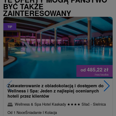
BYĆ TAKŻE
ZAINTERESOWANY
TIP
485,22
zł
od
/noc/osoba
Zakwaterowanie z obiadokolacją i dostępem do
Wellness i Spa: Jeden z najlepiej ocenianych
hoteli przez klientów
Wellness & Spa Hotel Kaskady
★
★
★
★
Sliač - Sielnica
Od 1 Noce
Śniadanie I Kolacja