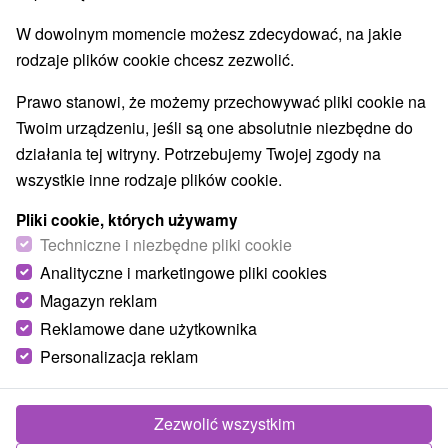
O URZĄDZENIA
SPRZĘT
W dowolnym momencie możesz zdecydować, na jakie
rodzaje plików cookie chcesz zezwolić.
Prawo stanowi, że możemy przechowywać pliki cookie na
Twoim urządzeniu, jeśli są one absolutnie niezbędne do
działania tej witryny. Potrzebujemy Twojej zgody na
wszystkie inne rodzaje plików cookie.
Pliki cookie, których używamy
Techniczne i niezbędne pliki cookie
Analityczne i marketingowe pliki cookies
Magazyn reklam
Reklamowe dane użytkownika
Personalizacja reklam
Zezwolić wszystkim