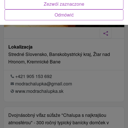
Zezwól zaznaczone
Odmówić
Lokalizacja
Stredné Slovensko, Banskobystrický kraj, Žiar nad
Hronom, Kremnické Bane
+421 905 153 692
modrachalupka@gmail.com
www.modrachalupka.sk
Dvojnásobný víťaz súťaže "Chalupa s najkrajšou
atmosférou" - 300 ročný typický banícky domček v