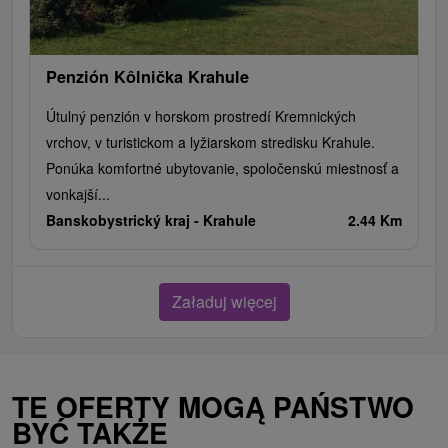
Penzión Kôlnička Krahule
Útulný penzión v horskom prostredí Kremnických
vrchov, v turistickom a lyžiarskom stredisku Krahule.
Ponúka komfortné ubytovanie, spoločenskú miestnosť a
vonkajší...
Banskobystrický kraj -
Krahule
2.44 Km
Załaduj więcej
TE OFERTY MOGĄ PAŃSTWO
BYĆ TAKŻE