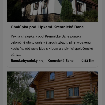
Chalúpka pod Lipkami Kremnické Bane
Pekná chalúpka v obci Kremnické Bane ponúka
celoročné ubytovanie v štyroch izbách, plne vybavenú
kuchyňu, obývaciu izbu s krbom a v pivnici spoločenskú
párty...
Banskobystrický kraj -
Kremnické Bane
0.53 Km