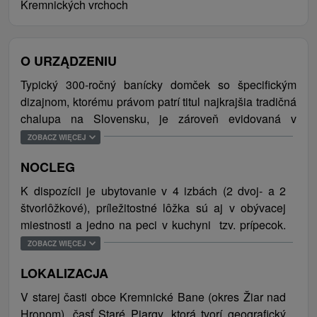
Kremnických vrchoch
O URZĄDZENIU
Typický 300-ročný banícky domček so špecifickým
dizajnom, ktorému právom patrí titul najkrajšia tradičná
chalupa na Slovensku, je zároveň evidovaná v
zozname kultúrnych pamiatok. Nachádza sa v peknom
ZOBACZ WIĘCEJ
prostredí Kremnických vrchov, v obci Kremnické Bane,
NOCLEG
a celoročne ubytuje svojich hostí v štyroch spálňach. V
trojpodlažnom objekte je k dispozícii na prízemí
K dispozícii je ubytovanie v 4 izbách (2 dvoj- a 2
kompletne zariadená kuchyňa s jedálenskou časťou,
štvorlôžkové), príležitostné lôžka sú aj v obývacej
na prvom poschodí otvorený priestor plniaci funkciu
miestnosti a jedno na peci v kuchyni tzv. prípecok.
obývačky a spoločenskej miestnosti a druhé poschodie
Na prízemí sa nachádza kompletne zariadená
ZOBACZ WIĘCEJ
je tiež čiastočne otvorené a spolu s ďalšou obývacou
kuchyňa s jedálenskou časťou a unikátna kúpeľňa
miestnosťou tvorí jeden celok. Exteriér chalúpky je
LOKALIZACJA
(sprchový kút, umývadlo, toaleta) s drevenou kaďou,
obkolesený lesom a nachádza sa v ňom priestranná
na prvom poschodí a druhom poschodí otvorený
V starej časti obce Kremnické Bane (okres Žiar nad
záhrada a volejbalové ihrisko, v lete je hosťom k
priestor plniaci funkciu obývačky a spoločenskej
Hronom), časť Staré Piargy, ktorá tvorí geografický