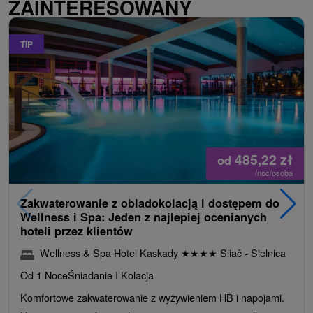
ZAINTERESOWANY
TIP
485,22
zł
od
/noc/osoba
Zakwaterowanie z obiadokolacją i dostępem do
Wellness i Spa: Jeden z najlepiej ocenianych
hoteli przez klientów
Wellness & Spa Hotel Kaskady
★
★
★
★
Sliač - Sielnica
Od 1 Noce
Śniadanie I Kolacja
Komfortowe zakwaterowanie z wyżywieniem HB i napojami.