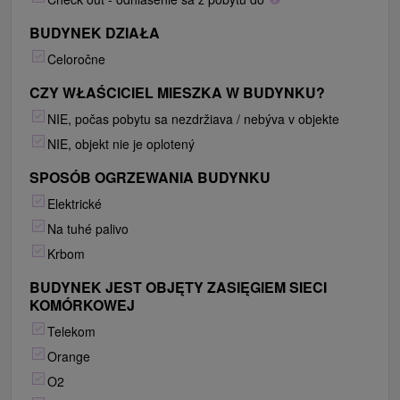
BUDYNEK DZIAŁA
Celoročne
CZY WŁAŚCICIEL MIESZKA W BUDYNKU?
NIE, počas pobytu sa nezdržiava / nebýva v objekte
NIE, objekt nie je oplotený
SPOSÓB OGRZEWANIA BUDYNKU
Elektrické
Na tuhé palivo
Krbom
BUDYNEK JEST OBJĘTY ZASIĘGIEM SIECI
KOMÓRKOWEJ
Telekom
Orange
O2