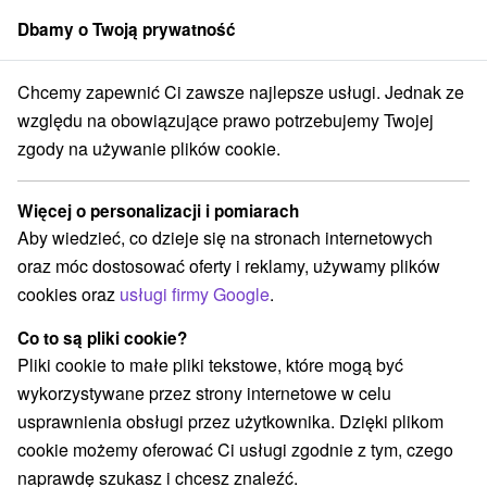
Dbamy o Twoją prywatność
członek grupy
Sorger
Chcemy zapewnić Ci zawsze najlepsze usługi. Jednak ze
bystrický kraj
Kremnické Bane
Modrá chalúpka Kremnické Bane
względu na obowiązujące prawo potrzebujemy Twojej
zgody na używanie plików cookie.
Modrá chalúpka Kremnické Bane
Kremnické Bane
Więcej o personalizacji i pomiarach
Aby wiedzieć, co dzieje się na stronach internetowych
oraz móc dostosować oferty i reklamy, używamy plików
Zarezerwuj przez booking
cookies oraz
usługi firmy Google
.
Co to są pliki cookie?
Pliki cookie to małe pliki tekstowe, które mogą być
REZERWACJA I WYBÓR OFERTY
wykorzystywane przez strony internetowe w celu
Skontaktuj się bezpośrednio z właścicielem.
usprawnienia obsługi przez użytkownika. Dzięki plikom
cookie możemy oferować Ci usługi zgodnie z tym, czego
Przejdź do lokalizacji
naprawdę szukasz i chcesz znaleźć.