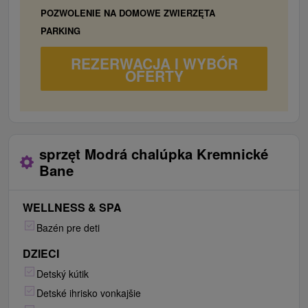
POZWOLENIE NA DOMOWE ZWIERZĘTA
Chráneným banským dielom je Turčekovský vodovod z
PARKING
15. storočia. Obec ponúka aj možnosť využitia
tenisových kurtov cca 300 m od chalupy (nutná
REZERWACJA I WYBÓR
rezervácia) a v blízkosti sa nachádza aj konská farma,
OFERTY
kde si nadšenci koní a jazdectva môžu zajazdiť a
obdivovať cestou nádhernú scenériu Kremnických
vrchov.
sprzęt Modrá chalúpka Kremnické
Bane
WELLNESS & SPA
Bazén pre deti
DZIECI
Detský kútik
Detské ihrisko vonkajšie