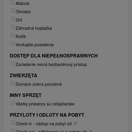
Altánok
Ohnisko
Gril
Záhradná hojdačka
Kotlík
Vonkajšie posedenie
DOSTĘP DLA NIEPEŁNOSPRAWNYCH
Zariadenie nemá bezbariérový prístup
ZWIERZĘTA
Domáce zviera povolené
INNY SPRZĘT
Všetky priestory sú nefajčiarske
PRZYLOTY I ODLOTY NA POBYT
Check in - nástup na pobyt od
Check out - odhlásenie sa z pobytu do