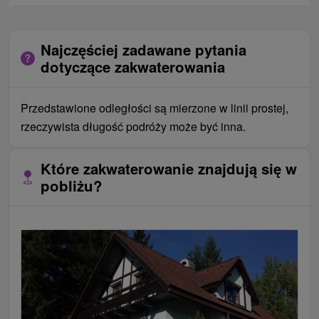
Najczęściej zadawane pytania
dotyczące zakwaterowania
Przedstawione odległości są mierzone w linii prostej,
rzeczywista długość podróży może być inna.
Które zakwaterowanie znajdują się w
pobliżu?