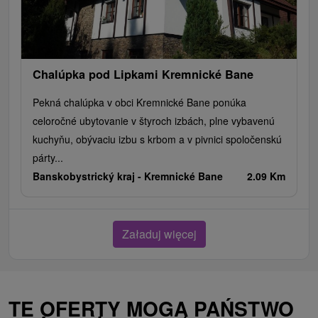
Chalúpka pod Lipkami Kremnické Bane
Pekná chalúpka v obci Kremnické Bane ponúka
celoročné ubytovanie v štyroch izbách, plne vybavenú
kuchyňu, obývaciu izbu s krbom a v pivnici spoločenskú
párty...
Banskobystrický kraj -
Kremnické Bane
2.09 Km
Załaduj więcej
TE OFERTY MOGĄ PAŃSTWO