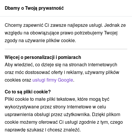
Dbamy o Twoją prywatność
członek grupy
Sorger
Chcemy zapewnić Ci zawsze najlepsze usługi. Jednak ze
lovensko
Banskobystrický kraj
Krahule
Zrub na Briežku Krahule
względu na obowiązujące prawo potrzebujemy Twojej
zgody na używanie plików cookie.
Zrub na Briežku Krahule
Krahule
Więcej o personalizacji i pomiarach
Aby wiedzieć, co dzieje się na stronach internetowych
oraz móc dostosować oferty i reklamy, używamy plików
REZERWACJA I WYBÓR OFERTY
cookies oraz
usługi firmy Google
.
Skontaktuj się bezpośrednio z właścicielem.
Co to są pliki cookie?
Przejdź do lokalizacji
Pliki cookie to małe pliki tekstowe, które mogą być
wykorzystywane przez strony internetowe w celu
O URZĄDZENIA
SPRZĘT
usprawnienia obsługi przez użytkownika. Dzięki plikom
cookie możemy oferować Ci usługi zgodnie z tym, czego
naprawdę szukasz i chcesz znaleźć.