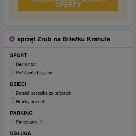
OFERTY
neďaleké kúpele v Turčianskych Tepliciach s
aquparkom, termálnym kúpaliskom, rôznymi druhmi
masáží a nádherným mestským parkom.
sprzęt Zrub na Briežku Krahule
SPORT
Bedminton
Požičovňa bicyklov
DZIECI
Detská postieľka za príplatok
Hračky pre deti
PARKING
Parkovanie
USŁUGA