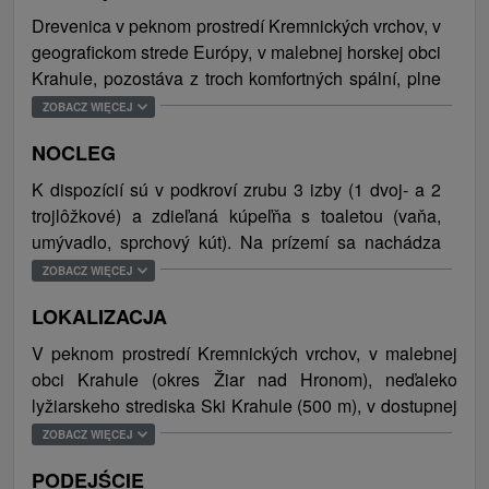
Drevenica v peknom prostredí Kremnických vrchov, v
geografickom strede Európy, v malebnej horskej obci
Krahule, pozostáva z troch komfortných spální, plne
vybavenej kuchyne s jedálenským sedením a veľkej
ZOBACZ WIĘCEJ
spoločenskej miestnosti s krbom, TV, spoločenskými
NOCLEG
hrami a gaučom. Štýlový drevený nábytok dotvára
jedinečnú romantickú atmosféru ubytovania. V
K dispozícií sú v podkroví zrubu 3 izby (1 dvoj- a 2
exteriéri sa o dokonalý relax po celodennom dni
trojlôžkové) a zdieľaná kúpeľňa s toaletou (vaňa,
postará vonkajšia kúpacia kaďa alebo sauna (za
umývadlo, sprchový kút). Na prízemí sa nachádza
poplatok). Príjemné chvíle v kruhu najbližších je
spoločenská miestnosť (spoločenské hry, krb/kachle,
ZOBACZ WIĘCEJ
možné tráviť aj posedením v altánku pri opekaní
TV, gauč), plne vybavená kuchyňa s jedálenským
alebo grilovaní rôznych špecialít či varení tradičného
LOKALIZACJA
sedením a samostatná toaleta. Celková ubytovacia
kotlíkového gulášu. Zabaviť sa môžu hostia aj hraním
kapacita je 10 osôb (8 lôžok, 2 prístelky).
V peknom prostredí Kremnických vrchov, v malebnej
bedmintonu a za poplatok sú na požiadanie k
obci Krahule (okres Žiar nad Hronom), neďaleko
dispozícii dva elektrické bicykle. Nechýba ani
lyžiarskeho strediska Ski Krahule (500 m), v dostupnej
priestor na odkladanie lyží a bicyklov.
vzdialenosti mesta Kremnica (6,7 km), Harmaneckej
ZOBACZ WIĘCEJ
Samozrejmosťou je bezplatné WiFi pripojenie na
jaskyne (36 km) a Kúpeľov Turčianske Teplice (21 km).
internet a parkovanie zabezpečené priamo pri
PODEJŚCIE