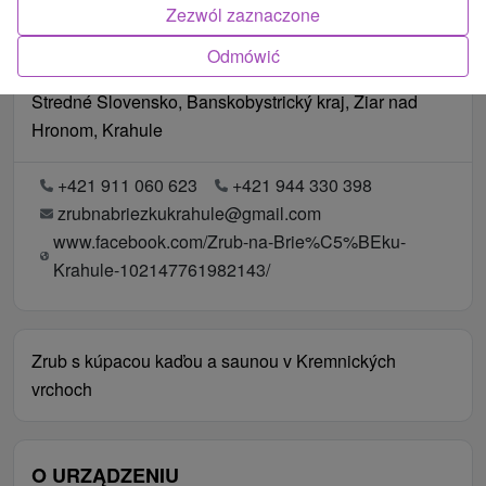
Zezwól zaznaczone
Odmówić
Lokalizacja
Stredné Slovensko, Banskobystrický kraj, Žiar nad
Hronom, Krahule
+421 911 060 623
+421 944 330 398
zrubnabriezkukrahule@gmail.com
www.facebook.com/Zrub-na-Brie%C5%BEku-
Krahule-102147761982143/
Zrub s kúpacou kaďou a saunou v Kremnických
vrchoch
O URZĄDZENIU