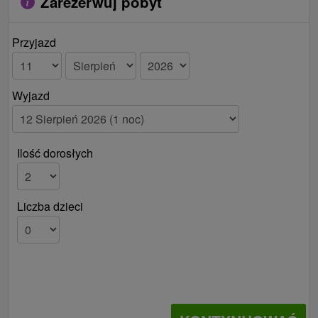
Zarezerwuj pobyt
Przyjazd
Wyjazd
Ilość dorosłych
Liczba dzieci