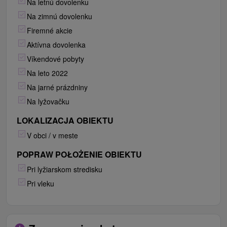
Na letnú dovolenku
Na zimnú dovolenku
Firemné akcie
Aktívna dovolenka
Víkendové pobyty
Na leto 2022
Na jarné prázdniny
Na lyžovačku
LOKALIZACJA OBIEKTU
V obci / v meste
POPRAW POŁOŻENIE OBIEKTU
Pri lyžiarskom stredisku
Pri vleku