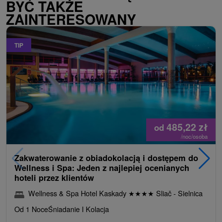
BYĆ TAKŻE
ZAINTERESOWANY
TIP
485,22
zł
od
/noc/osoba
Zakwaterowanie z obiadokolacją i dostępem do
Wellness i Spa: Jeden z najlepiej ocenianych
hoteli przez klientów
Wellness & Spa Hotel Kaskady
★
★
★
★
Sliač - Sielnica
Od 1 Noce
Śniadanie I Kolacja