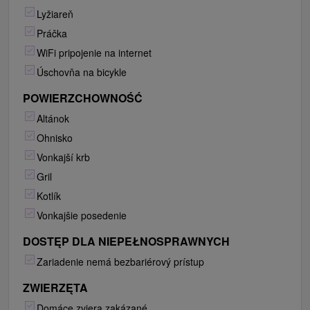
Lyžiareň
Práčka
WiFi pripojenie na internet
Úschovňa na bicykle
POWIERZCHOWNOŚĆ
Altánok
Ohnisko
Vonkajší krb
Gril
Kotlík
Vonkajšie posedenie
DOSTĘP DLA NIEPEŁNOSPRAWNYCH
Zariadenie nemá bezbariérový prístup
ZWIERZĘTA
Domáce zviera zakázané