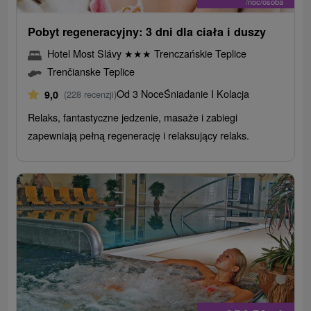
/noc/osoba
Pobyt regeneracyjny: 3 dni dla ciała i duszy
Hotel Most Slávy
★
★
★
Trenczańskie Teplice
Trenčianske Teplice
Od 3 Noce
Śniadanie I Kolacja
9,0
(228 recenzji)
Relaks, fantastyczne jedzenie, masaże i zabiegi
zapewniają pełną regenerację i relaksujący relaks.