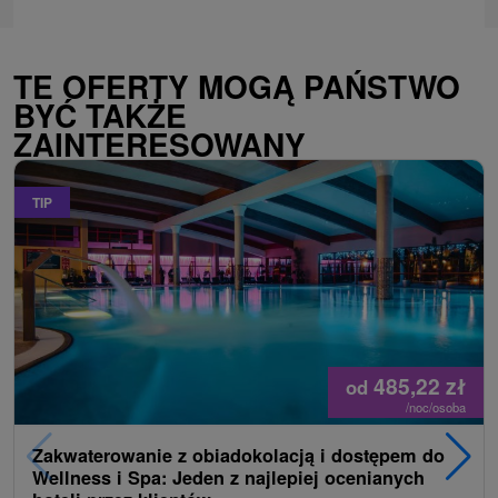
TE OFERTY MOGĄ PAŃSTWO
BYĆ TAKŻE
ZAINTERESOWANY
TIP
485,22
zł
od
/noc/osoba
Zakwaterowanie z obiadokolacją i dostępem do
Wellness i Spa: Jeden z najlepiej ocenianych