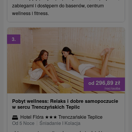
zabiegami i dostępem do basenów, centrum
wellness i fitness.
3.
296,89
zł
od
/noc/osoba
Pobyt wellness: Relaks i dobre samopoczucie
w sercu Trenczyńskich Teplic
Hotel Flóra
★
★
★
Trenczańskie Teplice
Od 5 Noce
Śniadanie I Kolacja