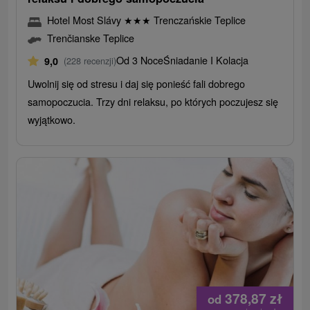
Hotel Most Slávy
★
★
★
Trenczańskie Teplice
Trenčianske Teplice
Od 3 Noce
Śniadanie I Kolacja
9,0
(228 recenzji)
Uwolnij się od stresu i daj się ponieść fali dobrego
samopoczucia. Trzy dni relaksu, po których poczujesz się
wyjątkowo.
378,87
zł
od