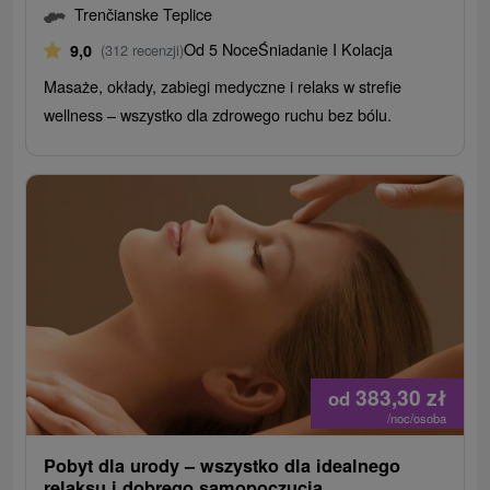
Trenčianske Teplice
Od 5 Noce
Śniadanie I Kolacja
9,0
(312 recenzji)
Masaże, okłady, zabiegi medyczne i relaks w strefie
wellness – wszystko dla zdrowego ruchu bez bólu.
383,30
zł
od
/noc/osoba
Pobyt dla urody – wszystko dla idealnego
relaksu i dobrego samopoczucia