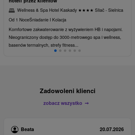
hoteli przez klientów
Wellness & Spa Hotel Kaskady
★
★
★
★
Sliač - Sielnica
Od 1 Noce
Śniadanie I Kolacja
Komfortowe zakwaterowanie z wyżywieniem HB i napojami.
Nieograniczony dostęp do 3000-metrowego spa i wellness,
basenów termalnych, strefy fitness...
Zadowoleni klienci
zobacz wszystko
Beata
20.07.2026