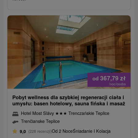
367,79
zł
od
/noc/osoba
Pobyt wellness dla szybkiej regeneracji ciała i
umysłu: basen hotelowy, sauna fińska i masaż
Hotel Most Slávy
★
★
★
Trenczańskie Teplice
Trenčianske Teplice
Od 2 Noce
Śniadanie I Kolacja
9,0
(228 recenzji)