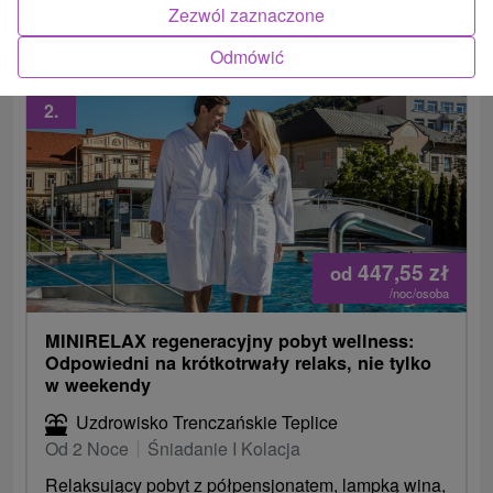
wyposażonego w maszyny do ćwiczeń biernych.
Zezwól zaznaczone
Odmówić
2.
447,55
zł
od
/noc/osoba
MINIRELAX regeneracyjny pobyt wellness:
Odpowiedni na krótkotrwały relaks, nie tylko
w weekendy
Uzdrowisko Trenczańskie Teplice
Od 2 Noce
Śniadanie I Kolacja
Relaksujący pobyt z półpensjonatem, lampką wina,