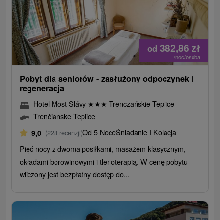
382,86
zł
od
/noc/osoba
Pobyt dla seniorów - zasłużony odpoczynek i
regeneracja
Hotel Most Slávy
★
★
★
Trenczańskie Teplice
Trenčianske Teplice
Od 5 Noce
Śniadanie I Kolacja
9,0
(228 recenzji)
Pięć nocy z dwoma posiłkami, masażem klasycznym,
okładami borowinowymi i tlenoterapią. W cenę pobytu
wliczony jest bezpłatny dostęp do...