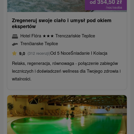
354,50
zł
od
/noc/osoba
Zregeneruj swoje ciało i umysł pod okiem
ekspertów
Hotel Flóra
★
★
★
Trenczańskie Teplice
Trenčianske Teplice
Od 5 Noce
Śniadanie I Kolacja
9,0
(312 recenzji)
Relaks, regeneracja, równowaga - połączenie zabiegów
leczniczych i doświadczeń wellness dla Twojego zdrowia i
witalności.