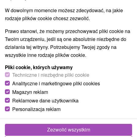
Najlepiej sprzedające
W dowolnym momencie możesz zdecydować, na jakie
rodzaje plików cookie chcesz zezwolić.
1.
Prawo stanowi, że możemy przechowywać pliki cookie na
Twoim urządzeniu, jeśli są one absolutnie niezbędne do
działania tej witryny. Potrzebujemy Twojej zgody na
wszystkie inne rodzaje plików cookie.
367,79
zł
od
Pliki cookie, których używamy
/noc/osoba
Techniczne i niezbędne pliki cookie
Analityczne i marketingowe pliki cookies
Pobyt wellness dla szybkiej regeneracji ciała i
umysłu: basen hotelowy, sauna fińska i
Magazyn reklam
masaż
Reklamowe dane użytkownika
Hotel Most Slávy
★
★
★
Trenczańskie Teplice
Personalizacja reklam
Od 2 Noce
Śniadanie I Kolacja
W ramach oferty otrzymasz także ciepły okład
Zezwolić wszystkim
torfowy oraz bezpłatny dostęp do studia smukłego,