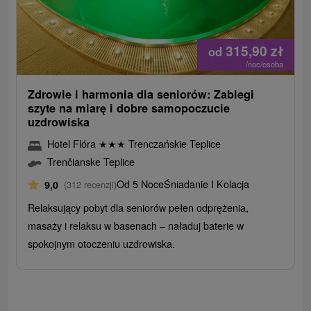
315,90
zł
od
/noc/osoba
Zdrowie i harmonia dla seniorów: Zabiegi
szyte na miarę i dobre samopoczucie
uzdrowiska
Hotel Flóra
★
★
★
Trenczańskie Teplice
Trenčianske Teplice
Od 5 Noce
Śniadanie I Kolacja
9,0
(312 recenzji)
Relaksujący pobyt dla seniorów pełen odprężenia,
masaży i relaksu w basenach – naładuj baterie w
spokojnym otoczeniu uzdrowiska.