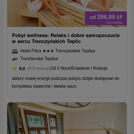
296,89
zł
od
/noc/osoba
Pobyt wellness: Relaks i dobre samopoczucie
w sercu Trenczyńskich Teplic
Hotel Flóra
★
★
★
Trenczańskie Teplice
Trenčianske Teplice
Od 5 Noce
Śniadanie I Kolacja
9,0
(312 recenzji)
abierz nowej energii podczas pobytu dzięki dostępowi do
kompleksu basenów i świata saun.