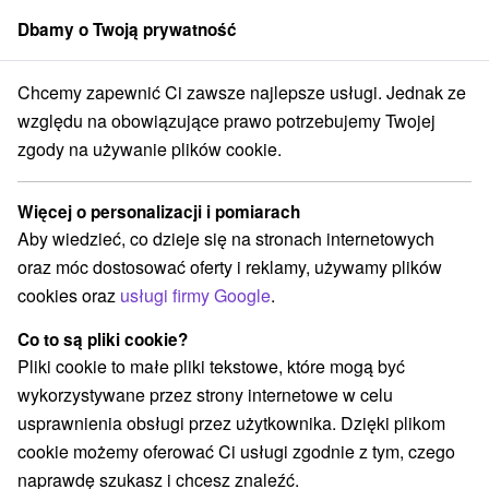
Dbamy o Twoją prywatność
członek grupy
Sorger
Chcemy zapewnić Ci zawsze najlepsze usługi. Jednak ze
inute
Západné Slovensko
Trenčiansky kraj
Trenčianske Teplice
względu na obowiązujące prawo potrzebujemy Twojej
zgody na używanie plików cookie.
Last Minute Trenčianske Teplice
Więcej o personalizacji i pomiarach
Kategorie
Aby wiedzieć, co dzieje się na stronach internetowych
oraz móc dostosować oferty i reklamy, używamy plików
Wszystkie kategorie
Pobyty z rabatem
(9)
cookies oraz
usługi firmy Google
.
Wellness pobyty
Wyjazdy weekendowe
(17)
(7)
Romantyczne wypady
Pobyty dla seniorów
(2)
(4)
Co to są pliki cookie?
Wakacje rodzinne
(3)
Pliki cookie to małe pliki tekstowe, które mogą być
wykorzystywane przez strony internetowe w celu
usprawnienia obsługi przez użytkownika. Dzięki plikom
Wybierz lokalizację lub datę
cookie możemy oferować Ci usługi zgodnie z tym, czego
naprawdę szukasz i chcesz znaleźć.