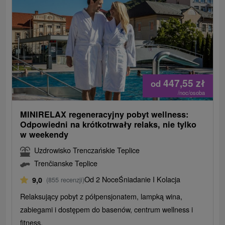
447,55
zł
od
/noc/osoba
MINIRELAX regeneracyjny pobyt wellness:
Odpowiedni na krótkotrwały relaks, nie tylko
w weekendy
Uzdrowisko Trenczańskie Teplice
Trenčianske Teplice
Od 2 Noce
Śniadanie I Kolacja
9,0
(855 recenzji)
Relaksujący pobyt z półpensjonatem, lampką wina,
zabiegami i dostępem do basenów, centrum wellness i
fitness.