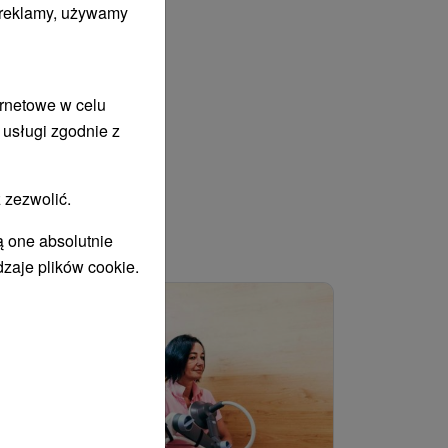
i reklamy, używamy
ernetowe w celu
 usługi zgodnie z
 zezwolić.
ą one absolutnie
WANY
dzaje plików cookie.