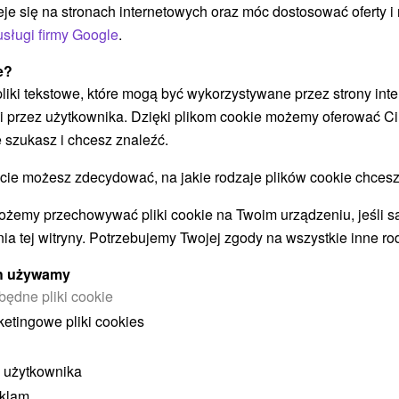
panorámu Vysokých Tatier...
eje się na stronach internetowych oraz móc dostosować oferty 
usługi firmy Google
.
e?
POKAZ
 pliki tekstowe, które mogą być wykorzystywane przez strony int
i przez użytkownika. Dzięki plikom cookie możemy oferować Ci
 szukasz i chcesz znaleźć.
 możesz zdecydować, na jakie rodzaje plików cookie chcesz
ożemy przechowywać pliki cookie na Twoim urządzeniu, jeśli s
STWO BYĆ TAKŻE ZAINTERESO
ia tej witryny. Potrzebujemy Twojej zgody na wszystkie inne ro
ych używamy
będne pliki cookie
ketingowe pliki cookies
 użytkownika
eklam