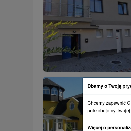
Dbamy o Twoją pry
Chcemy zapewnić Ci 
potrzebujemy Twojej
Więcej o personaliz