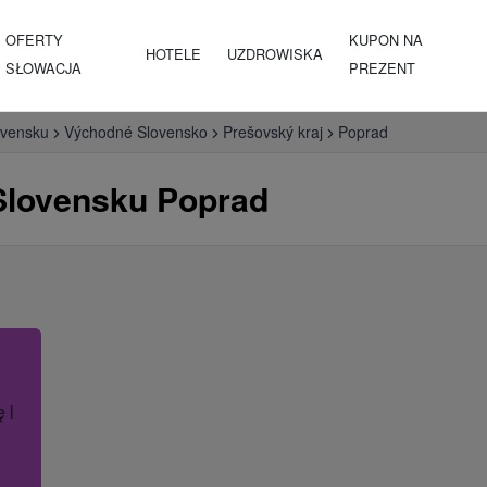
OFERTY
KUPON NA
HOTELE
UZDROWISKA
SŁOWACJA
PREZENT
ovensku
Východné Slovensko
Prešovský kraj
Poprad
Slovensku Poprad
ę lub nazwę hotelu.