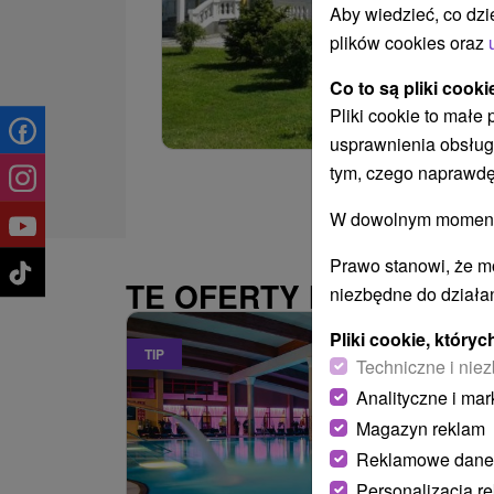
Aby wiedzieć, co dzi
plików cookies oraz
Co to są pliki cooki
Pliki cookie to małe
usprawnienia obsług
tym, czego naprawdę
W dowolnym momencie
Prawo stanowi, że m
TE OFERTY MOGĄ PAŃ
niezbędne do działan
Pliki cookie, któr
TIP
Techniczne i niez
Analityczne i mar
Magazyn reklam
Reklamowe dane
Personalizacja r