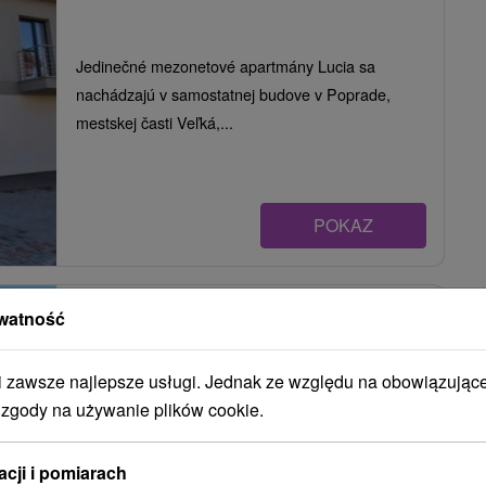
Jedinečné mezonetové apartmány Lucia sa
nachádzajú v samostatnej budove v Poprade,
mestskej časti Veľká,...
POKAZ
Velický Zámoček
★
★
Poprad
watność
Poprad
zawsze najlepsze usługi. Jednak ze względu na obowiązując
 zgody na używanie plików cookie.
Ubytovacie zariadenie hotelového typu v tichej
časti mesta Poprad s krásnym výhľadom na
acji i pomiarach