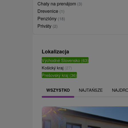
Chaty na prenájom
(3)
Drevenice
(1)
Penzióny
(18)
Priváty
(2)
Lokalizacja
Východné Slovensko
(63)
Košický kraj
(27)
Prešovský kraj
(36)
NAJTAŃSZE
NAJDR
WSZYSTKO