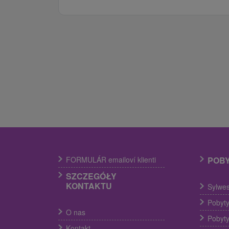
FORMULÁR emailoví klienti
POB
SZCZEGÓŁY
KONTAKTU
Sylwes
Pobyty
O nas
Pobyty
Kontakt