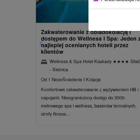
485,30
z
od
/noc/oso
Zakwaterowanie z obiadokolacją i
dostępem do Wellness i Spa: Jeden 
najlepiej ocenianych hoteli przez
klientów
Wellness & Spa Hotel Kaskady
★
★
★
★
Sliač
- Sielnica
Od 1 Noce
Śniadanie I Kolacja
Komfortowe zakwaterowanie z wyżywieniem HB i
napojami. Nieograniczony dostęp do 3000-
metrowego spa i wellness, basenów termalnych,
strefy fitness...