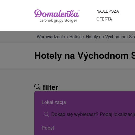
NAJLEPSZA
OFERTA
członek grupy
Sorger
Wprowadzenie
Hotele
Hotely na Východnom Sl
Hotely na Východnom 
filter
Lokalizacja
Dokąd się wybierasz? Podaj lokalizacj
Pobyt