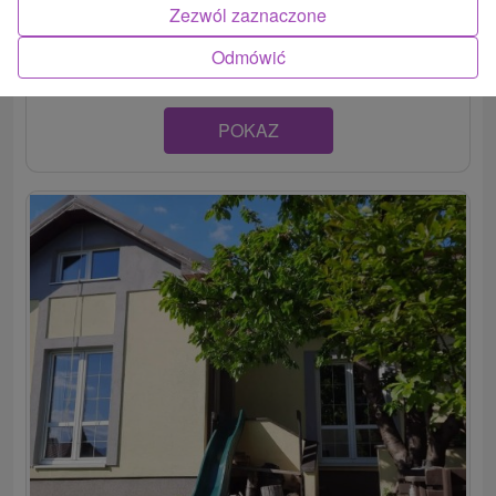
Tri pekné moderné bungalovy situované priamo v centre
Zezwól zaznaczone
mesta Poprad pod Vysokými Tatrami. Ponúkajú...
Odmówić
POKAZ