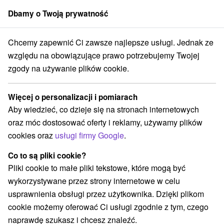
Dbamy o Twoją prywatność
członek grupy
Sorger
Chcemy zapewnić Ci zawsze najlepsze usługi. Jednak ze
Chaty na prenájom
Východné Slovensko
Prešovský kraj
Poprad
względu na obowiązujące prawo potrzebujemy Twojej
zgody na używanie plików cookie.
Chaty na prenájom Poprad
Więcej o personalizacji i pomiarach
Kategorie
Aby wiedzieć, co dzieje się na stronach internetowych
oraz móc dostosować oferty i reklamy, używamy plików
Wszystkie kategorie
Hotele na Slovacji
(7)
cookies oraz
usługi firmy Google
.
Apartmány
Chaty na prenájom
Drevenice
(7)
(3)
(1)
Penzióny
Priváty
(18)
(2)
Co to są pliki cookie?
Pliki cookie to małe pliki tekstowe, które mogą być
wykorzystywane przez strony internetowe w celu
Wybierz lokalizację lub datę
usprawnienia obsługi przez użytkownika. Dzięki plikom
cookie możemy oferować Ci usługi zgodnie z tym, czego
NAJTAŃSZE
NAJDROŻSZE
NA PO
WSZYSTKO
naprawdę szukasz i chcesz znaleźć.