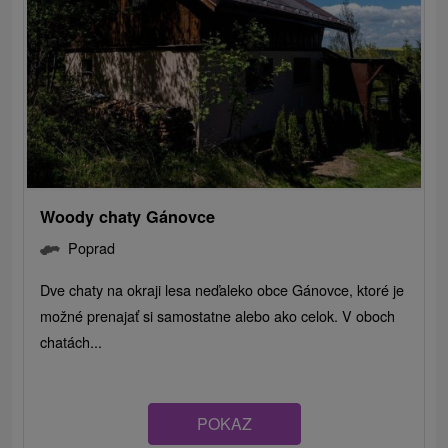
Woody chaty Gánovce
Poprad
Dve chaty na okraji lesa neďaleko obce Gánovce, ktoré je
možné prenajať si samostatne alebo ako celok. V oboch
chatách...
POKAZ