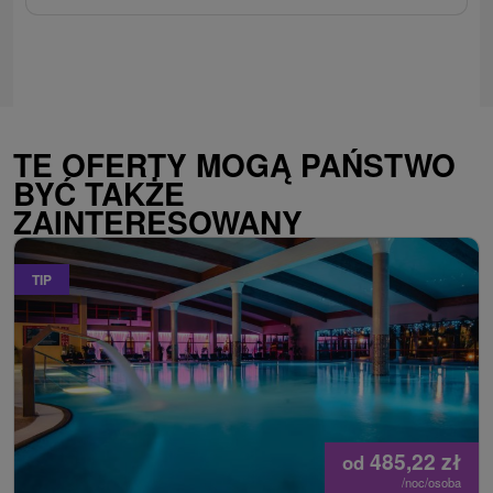
TE OFERTY MOGĄ PAŃSTWO
BYĆ TAKŻE
ZAINTERESOWANY
TIP
485,22
zł
od
/noc/osoba