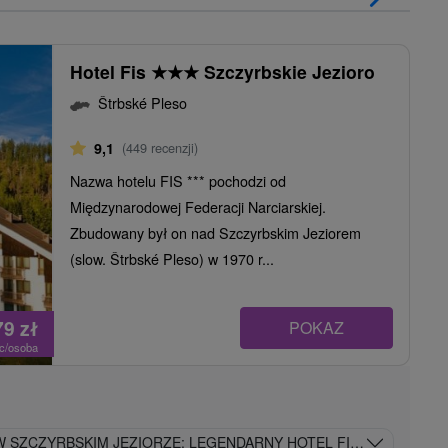
Hotel Fis
★
★
★
Szczyrbskie Jezioro
Štrbské Pleso
9,1
(449 recenzji)
Nazwa hotelu FIS *** pochodzi od
Międzynarodowej Federacji Narciarskiej.
Zbudowany był on nad Szczyrbskim Jeziorem
(slow. Štrbské Pleso) w 1970 r...
79
zł
POKAZ
oc/osoba
SZCZYRBSKIM JEZIORZE: LEGENDARNY HOTEL FIS Z KOLEJKAMI