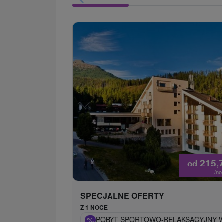
215,
od
/n
SPECJALNE OFERTY
Z 1 NOCE
%
POBYT SPORTOWO-RELAKSACYJNY W 