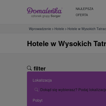
NAJLEPSZA
OFERTA
członek grupy
Sorger
Wprowadzenie
Hotele
Hotele w Wysokich Tatra
Hotele w Wysokich Tat
filter
Lokalizacja
Dokąd się wybierasz? Podaj lokalizacj
Pobyt