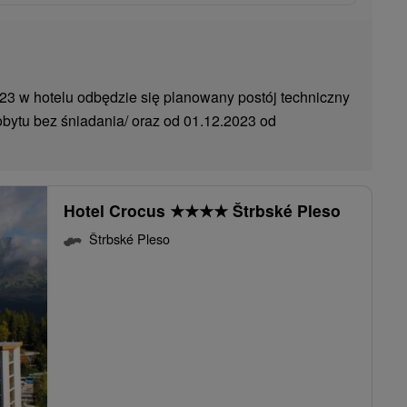
023 w hotelu odbędzie się planowany postój techniczny
obytu bez śniadania/ oraz od 01.12.2023 od
Hotel Crocus
★
★
★
★
Štrbské Pleso
Štrbské Pleso