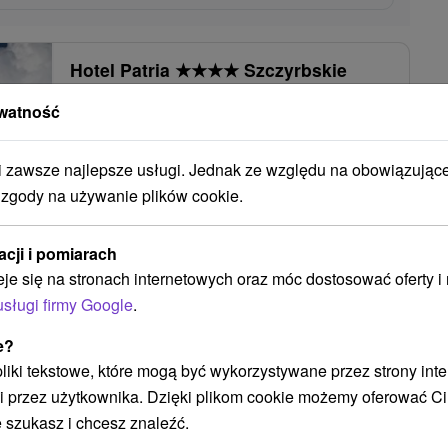
Hotel Patria
★
★
★
★
Szczyrbskie
Jezioro
watność
Štrbské Pleso
zawsze najlepsze usługi. Jednak ze względu na obowiązując
9,2
(545 recenzji)
 zgody na używanie plików cookie.
Hotel Patria **** znajduje się w najwyżej położonej
miejscowości w Tatrach Wysokich w Szczyrbskim
acji i pomiarach
Jeziorze (slow. Štrbské Pleso) 1346 m...
eje się na stronach internetowych oraz móc dostosować oferty 
usługi firmy Google
.
12
zł
POKAZ
e?
oc/osoba
 pliki tekstowe, które mogą być wykorzystywane przez strony int
i przez użytkownika. Dzięki plikom cookie możemy oferować Ci
 szukasz i chcesz znaleźć.
YRBSKIM: RELAKS I ZABAWA DLA CAŁEJ RODZINY