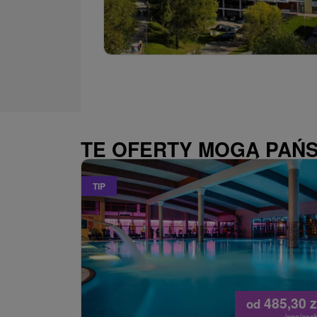
TE OFERTY MOGĄ PAŃ
TIP
485,30
z
od
/noc/oso