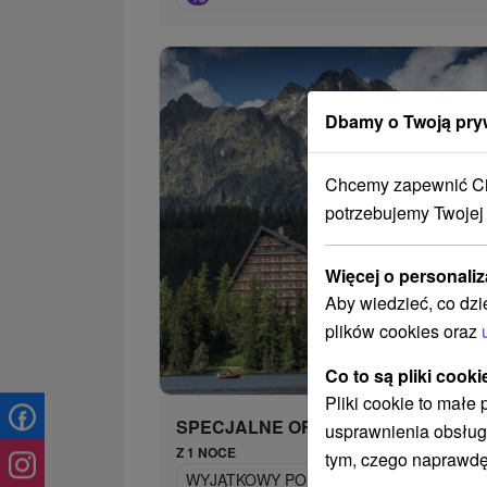
Dbamy o Twoją pry
Chcemy zapewnić Ci 
potrzebujemy Twojej
Więcej o personaliz
Aby wiedzieć, co dzi
plików cookies oraz
432,
od
Co to są pliki cooki
/n
Pliki cookie to małe
SPECJALNE OFERTY
usprawnienia obsług
Z 1 NOCE
tym, czego naprawdę
WYJĄTKOWY POBYT NAD JEZIOREM SZCZ