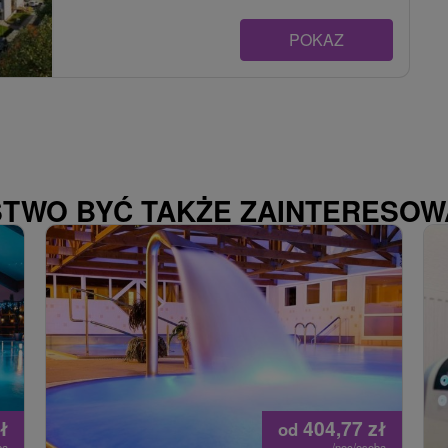
POKAZ
STWO BYĆ TAKŻE ZAINTERESO
ł
404,77
zł
od
ba
/noc/osoba