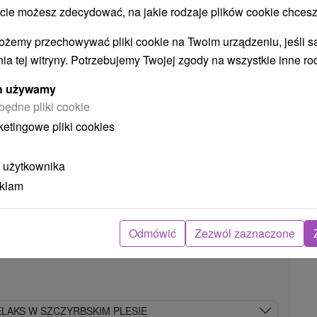
 możesz zdecydować, na jakie rodzaje plików cookie chcesz
ożemy przechowywać pliki cookie na Twoim urządzeniu, jeśli s
Hotel SOREA TRIGAN
★
★
★
ia tej witryny. Potrzebujemy Twojej zgody na wszystkie inne ro
Szczyrbskie Jezioro
Štrbské Pleso
ych używamy
będne pliki cookie
9,1
(829 recenzji)
ketingowe pliki cookies
Hotel SOREA TRIGAN *** położony jest w
atrakcyjnym górskim otoczeniu Jeziora
 użytkownika
Szczyrbskiego, niedaleko Nowego Jeziora
eklam
Szczyrbskiego, w samym...
40
zł
POKAZ
Odmówić
Zezwól zaznaczone
oc/osoba
LAKS W SZCZYRBSKIM PLESIE