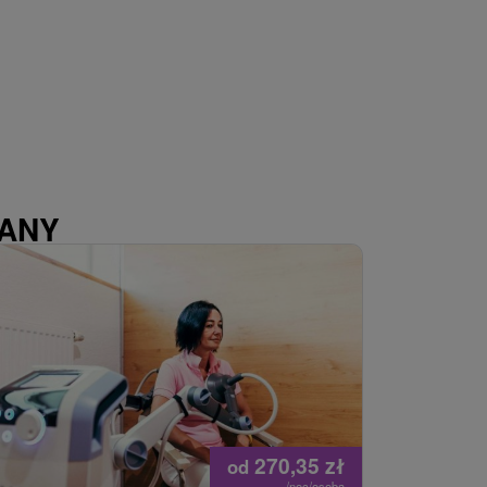
WANY
270,35
zł
od
/noc/osoba