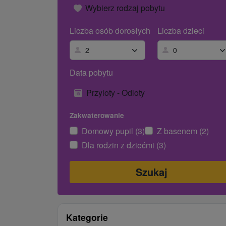
Wybierz rodzaj pobytu
Liczba osób dorosłych
Liczba dzieci
Data pobytu
Przyloty - Odloty
Zakwaterowanie
Domowy pupil (3)
Z basenem (2)
Dla rodzin z dziećmi (3)
Kategorie