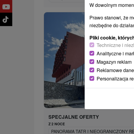
W dowolnym momencie
Prawo stanowi, że m
niezbędne do działan
Pliki cookie, któr
Techniczne i niez
Analityczne i mar
Magazyn reklam
Reklamowe dane
Personalizacja r
332,
od
/n
SPECJALNE OFERTY
Z 2 NOCE
PANORAMA TATR I NIEOGRANICZONY RE