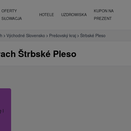
OFERTY
KUPON NA
HOTELE
UZDROWISKA
SŁOWACJA
PREZENT
ch
Východné Slovensko
Prešovský kraj
Štrbské Pleso
rach Štrbské Pleso
ę lub nazwę hotelu.