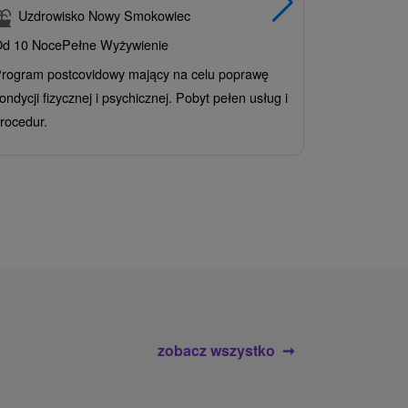
korzystn
Uzdrowisko Nowy Smokowiec
INCLUSI
d 10 Noce
Pełne Wyżywienie
Grand 
rogram postcovidowy mający na celu poprawę
Od 2 Noce
A
ondycji fizycznej i psychicznej. Pobyt pełen usług i
Ciesz się z
rocedur.
wrażeń poby
atrakcje wod
zobacz wszystko