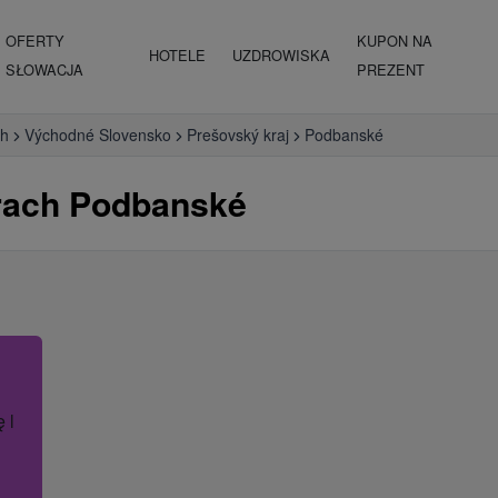
OFERTY
KUPON NA
HOTELE
UZDROWISKA
SŁOWACJA
PREZENT
ch
Východné Slovensko
Prešovský kraj
Podbanské
rach Podbanské
ę lub nazwę hotelu.