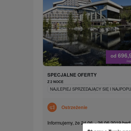
696,
od
/n
SPECJALNE OFERTY
Z 2 NOCE
NAJLEPIEJ SPRZEDAJĄCY SIĘ I NAJPOP
Ostrzeżenie
Informujemy, że 24.06. - 26.06.2019 bę