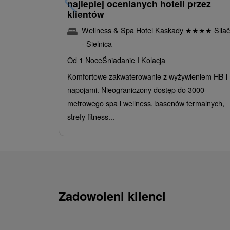
najlepiej ocenianych hoteli przez
klientów
Wellness & Spa Hotel Kaskady
★
★
★
★
Sliač
- Sielnica
Od 1 Noce
Śniadanie I Kolacja
Komfortowe zakwaterowanie z wyżywieniem HB i
napojami. Nieograniczony dostęp do 3000-
metrowego spa i wellness, basenów termalnych,
strefy fitness...
Zadowoleni klienci