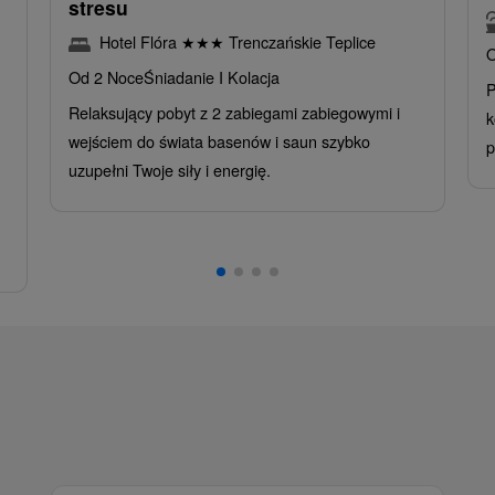
stresu
Hotel Flóra
★
★
★
Trenczańskie Teplice
O
Od 2 Noce
Śniadanie I Kolacja
P
Relaksujący pobyt z 2 zabiegami zabiegowymi i
k
wejściem do świata basenów i saun szybko
p
uzupełni Twoje siły i energię.