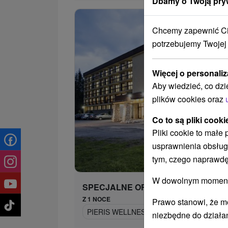
Dbamy o Twoją pry
Chcemy zapewnić Ci 
potrzebujemy Twojej
Więcej o personaliz
Aby wiedzieć, co dzi
plików cookies oraz
Co to są pliki cooki
Pliki cookie to małe
usprawnienia obsług
464,
od
tym, czego naprawdę
/n
W dowolnym momencie
SPECJALNE OFERTY
Z 1 NOCE
Prawo stanowi, że m
PIERIS WELLNESS (2 NOCE) I WYPRZE
niezbędne do działan