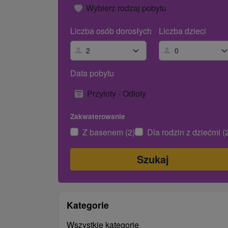
Wybierz rodzaj pobytu
Liczba osób dorosłych
Liczba dzieci
Data pobytu
Przyloty - Odloty
Zakwaterowanie
Z basenem (2)
Dla rodzin z dziećmi (
Kategorie
Wszystkie kategorie