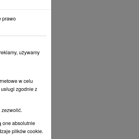
e prawo
i reklamy, używamy
ernetowe w celu
 usługi zgodnie z
 zezwolić.
ą one absolutnie
WIADCZENIE WELLNESS
dzaje plików cookie.