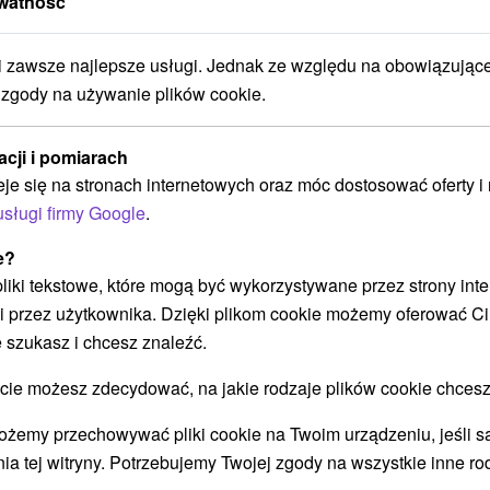
watność
Hotel Pier
★
★
★
Podbanske
zawsze najlepsze usługi. Jednak ze względu na obowiązując
Podbanské
 zgody na używanie plików cookie.
9,3
(139 recenzji)
acji i pomiarach
Hotel Pieris *** (pierwotnie Hotel Kriváň) znajduje
eje się na stronach internetowych oraz móc dostosować oferty 
się w tatrzańskiej miejscowości Podbanské, na
usługi firmy Google
.
granicy Tatr Wysokich i Zachodnich....
e?
 pliki tekstowe, które mogą być wykorzystywane przez strony int
i przez użytkownika. Dzięki plikom cookie możemy oferować Ci
65
zł
POKAZ
 szukasz i chcesz znaleźć.
oc/osoba
 możesz zdecydować, na jakie rodzaje plików cookie chcesz
ożemy przechowywać pliki cookie na Twoim urządzeniu, jeśli s
DAŻ BŁYSKAWICZNA (1 NOC). PIERIS & PERMON: PODWÓJNE DOŚ
ia tej witryny. Potrzebujemy Twojej zgody na wszystkie inne ro