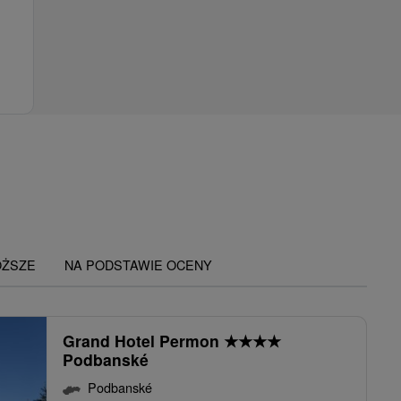
OŻSZE
NA PODSTAWIE OCENY
Grand Hotel Permon
★
★
★
★
Podbanské
Podbanské