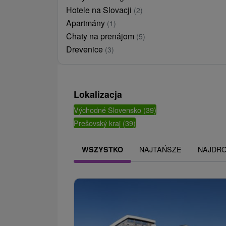
Hotele na Slovacji
(2)
Apartmány
(1)
Chaty na prenájom
(5)
Drevenice
(3)
Lokalizacja
Východné Slovensko
(39)
Prešovský kraj
(39)
NAJTAŃSZE
NAJDR
WSZYSTKO