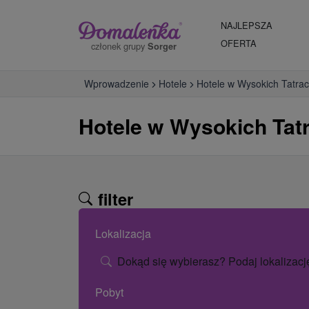
NAJLEPSZA
OFERTA
członek grupy
Sorger
Wprowadzenie
Hotele
Hotele w Wysokich Tatra
Hotele w Wysokich Tat
filter
Lokalizacja
Dokąd się wybierasz? Podaj lokalizacj
Pobyt