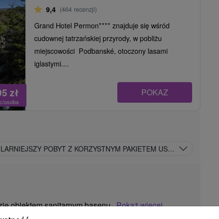
9,4
(464 recenzji)
Grand Hotel Permon**** znajduje się wśród
cudownej tatrzańskiej przyrody, w pobliżu
miejscowości Podbanské, otoczony lasami
iglastymi....
95
zł
POKAZ
oc/osoba
ULARNIEJSZY POBYT Z KORZYSTNYM PAKIETEM USŁUG ALL INCLU
dzie obiektem sanitarnym basenu.
Pokaż więcej