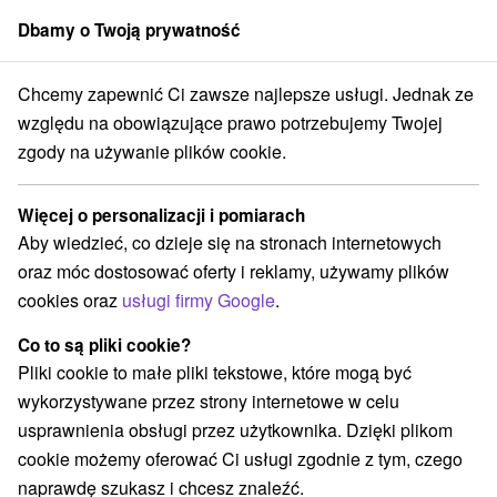
Dbamy o Twoją prywatność
członek grupy
Sorger
Chcemy zapewnić Ci zawsze najlepsze usługi. Jednak ze
y na prenájom
Východné Slovensko
Prešovský kraj
Podbanské
względu na obowiązujące prawo potrzebujemy Twojej
zgody na używanie plików cookie.
Chaty na prenájom Podbanské
Więcej o personalizacji i pomiarach
Kategorie
Aby wiedzieć, co dzieje się na stronach internetowych
oraz móc dostosować oferty i reklamy, używamy plików
Wszystkie kategorie
Hotele na Slovacji
(2)
cookies oraz
usługi firmy Google
.
Apartmány
Chaty na prenájom
Drevenice
(1)
(5)
(3)
Co to są pliki cookie?
Pliki cookie to małe pliki tekstowe, które mogą być
Wybierz lokalizację lub datę
wykorzystywane przez strony internetowe w celu
usprawnienia obsługi przez użytkownika. Dzięki plikom
NAJTAŃSZE
NAJDROŻSZE
NA PO
WSZYSTKO
cookie możemy oferować Ci usługi zgodnie z tym, czego
naprawdę szukasz i chcesz znaleźć.