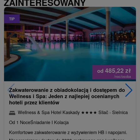
ZAINTERESOWANY
TIP
485,22
zł
od
/noc/osoba
Zakwaterowanie z obiadokolacją i dostępem do
Wellness i Spa: Jeden z najlepiej ocenianych
hoteli przez klientów
Wellness & Spa Hotel Kaskady
★
★
★
★
Sliač - Sielnica
Od 1 Noce
Śniadanie I Kolacja
Komfortowe zakwaterowanie z wyżywieniem HB i napojami.