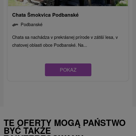
Chata Šmokvica Podbanské
Podbanské
Chata sa nachádza v prekrásnej prírode v zátiší lesa, v
chatovej oblasti obce Podbanské. Na...
POKAZ
TE OFERTY MOGĄ PAŃSTWO
BYĆ TAKŻE