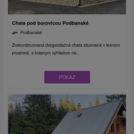
Chata pod borovicou Podbanské
Podbanské
Zrekonštruovaná dvojpodlažná chata situovaná v lesnom
prostredí, s krásnym výhľadom na...
POKAZ