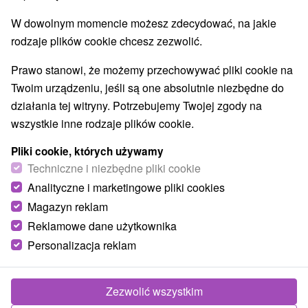
W dowolnym momencie możesz zdecydować, na jakie
rodzaje plików cookie chcesz zezwolić.
Prawo stanowi, że możemy przechowywać pliki cookie na
Twoim urządzeniu, jeśli są one absolutnie niezbędne do
działania tej witryny. Potrzebujemy Twojej zgody na
wszystkie inne rodzaje plików cookie.
Pliki cookie, których używamy
Techniczne i niezbędne pliki cookie
Analityczne i marketingowe pliki cookies
Magazyn reklam
Reklamowe dane użytkownika
Personalizacja reklam
Chata pod Bystrou Pribylina
Podbanské
Zezwolić wszystkim
Útulne zariadená chata v tichej lokalite obce Pribylina