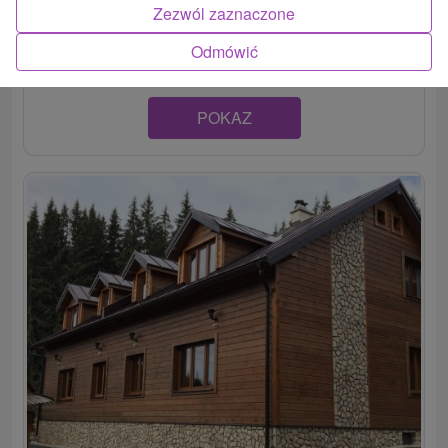
ponúka ubytovanie v dvoch jednoducho zariadených
Zezwól zaznaczone
izbách....
Odmówić
POKAZ