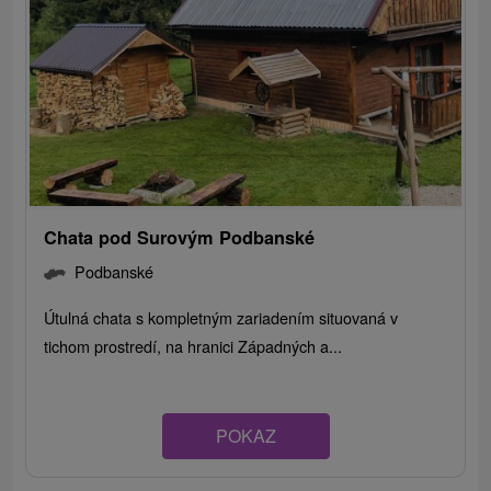
Chata pod Surovým Podbanské
Podbanské
Útulná chata s kompletným zariadením situovaná v
tichom prostredí, na hranici Západných a...
POKAZ