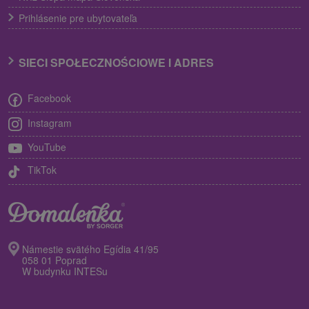
Prihlásenie pre ubytovateľa
SIECI SPOŁECZNOŚCIOWE I ADRES
Facebook
Instagram
YouTube
TikTok
Námestie svätého Egídia 41/95
058 01 Poprad
W budynku INTESu