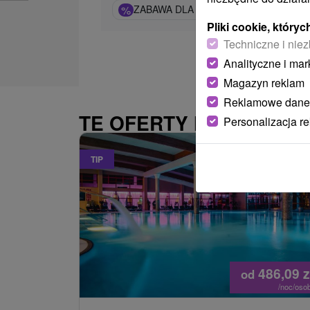
%
ZABAWA DLA DZIECI, RELAKS DLA 
Pliki cookie, któr
Techniczne i niez
Analityczne i mar
Magazyn reklam
Reklamowe dane
TE OFERTY MOGĄ PAŃ
Personalizacja r
TIP
486,09
z
od
/noc/oso