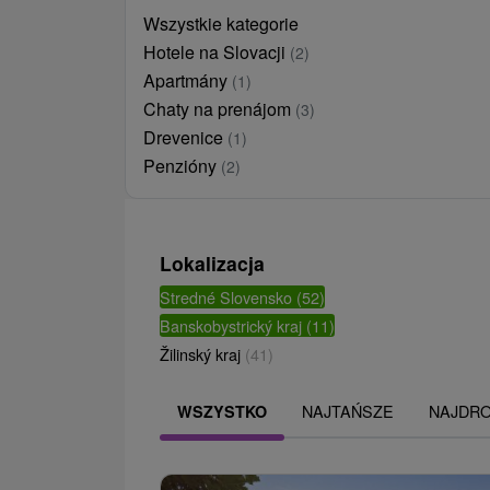
Wszystkie kategorie
Hotele na Slovacji
(2)
Apartmány
(1)
Chaty na prenájom
(3)
Drevenice
(1)
Penzióny
(2)
Lokalizacja
Stredné Slovensko
(52)
Banskobystrický kraj
(11)
Žilinský kraj
(41)
NAJTAŃSZE
NAJDR
WSZYSTKO