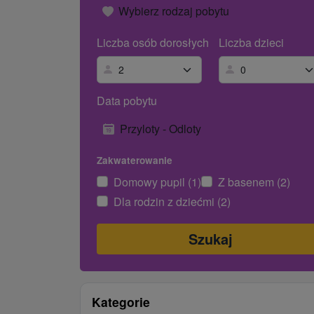
Wybierz rodzaj pobytu
Liczba osób dorosłych
Liczba dzieci
Data pobytu
Przyloty - Odloty
Zakwaterowanie
Domowy pupil (1)
Z basenem (2)
Dla rodzin z dziećmi (2)
Kategorie