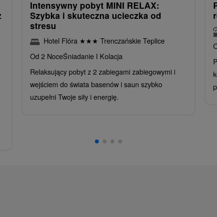
Intensywny pobyt MINI RELAX:
z
Szybka i skuteczna ucieczka od
stresu
Hotel Flóra
★
★
★
Trenczańskie Teplice
O
Od 2 Noce
Śniadanie I Kolacja
P
Relaksujący pobyt z 2 zabiegami zabiegowymi i
k
wejściem do świata basenów i saun szybko
p
uzupełni Twoje siły i energię.