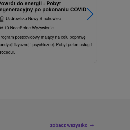
Powrót do energii : Pobyt
Najlepiej
regeneracyjny po pokonaniu COVID
najpopul
korzystn
Uzdrowisko Nowy Smokowiec
INCLUSI
d 10 Noce
Pełne Wyżywienie
Grand 
rogram postcovidowy mający na celu poprawę
Od 2 Noce
A
ondycji fizycznej i psychicznej. Pobyt pełen usług i
Ciesz się z
rocedur.
wrażeń poby
atrakcje wod
zobacz wszystko