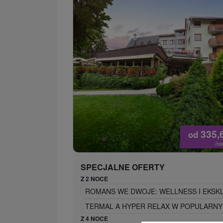
335,
od
/n
SPECJALNE OFERTY
Z 2 NOCE
ROMANS WE DWOJE: WELLNESS I EKS
TERMAL A HYPER RELAX W POPULARNY
Z 4 NOCE