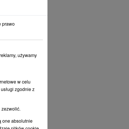
e prawo
i reklamy, używamy
ernetowe w celu
 usługi zgodnie z
 zezwolić.
ą one absolutnie
dzaje plików cookie.