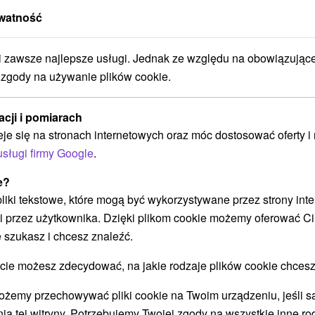
I LECZNICZE WODY TERMALNE W VYHNIE
watność
zawsze najlepsze usługi. Jednak ze względu na obowiązując
Hotel Sitno
★
★
★
Vyhne
 zgody na używanie plików cookie.
Vyhne
acji i pomiarach
9,2
(28 recenzji)
eje się na stronach internetowych oraz móc dostosować oferty 
Hotel Sitno *** jest nowoczesnym hotelem
usługi firmy Google
.
odpowiednim dla par, grup i również dla akcji
kongresowych. Głównie jest on poszukiwany przez
e?
rodziny z...
 pliki tekstowe, które mogą być wykorzystywane przez strony int
i przez użytkownika. Dzięki plikom cookie możemy oferować Ci
 szukasz i chcesz znaleźć.
91
zł
POKAZ
oc/osoba
 możesz zdecydować, na jakie rodzaje plików cookie chcesz
ożemy przechowywać pliki cookie na Twoim urządzeniu, jeśli s
ia tej witryny. Potrzebujemy Twojej zgody na wszystkie inne ro