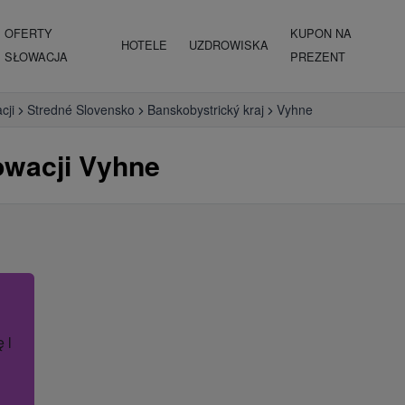
OFERTY
KUPON NA
HOTELE
UZDROWISKA
SŁOWACJA
PREZENT
cji
Stredné Slovensko
Banskobystrický kraj
Vyhne
owacji Vyhne
ę lub nazwę hotelu.