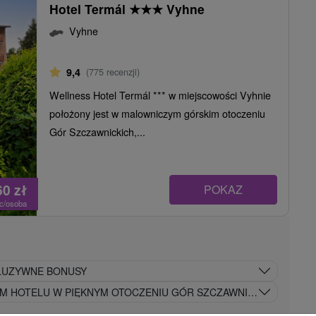
Hotel Termál
★
★
★
Vyhne
Vyhne
9,4
(775 recenzji)
Wellness Hotel Termál *** w miejscowości Vyhnie
położony jest w malowniczym górskim otoczeniu
Gór Szczawnickich,...
60
zł
POKAZ
oc/osoba
KLUZYWNE BONUSY
M HOTELU W PIĘKNYM OTOCZENIU GÓR SZCZAWNICKICH