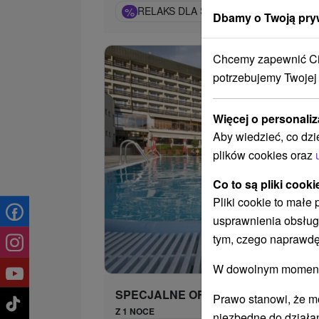
%
RELAKS DLA SENIORÓW: WELLNESS 
Dbamy o Twoją pry
Chcemy zapewnić Ci 
potrzebujemy Twojej
Więcej o personaliz
Aby wiedzieć, co dzi
plików cookies oraz
Co to są pliki cooki
Pliki cookie to małe
usprawnienia obsług
tym, czego naprawdę
352,
od
/n
W dowolnym momencie
SPECJALNE OFERTY
Prawo stanowi, że m
Z 1 NOCE
niezbędne do działan